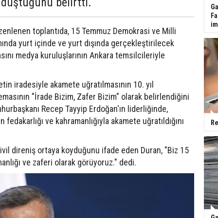
düştüğünü belirtti.
Ga
Fa
im
üzenlenen toplantıda, 15 Temmuz Demokrasi ve Milli
ında yurt içinde ve yurt dışında gerçekleştirilecek
tasını medya kuruluşlarının Ankara temsilcileriyle
tin iradesiyle akamete uğratılmasının 10. yıl
asının "İrade Bizim, Zafer Bizim" olarak belirlendiğini
mhurbaşkanı Recep Tayyip Erdoğan'ın liderliğinde,
in fedakarlığı ve kahramanlığıyla akamete uğratıldığını
Re
r sivil direniş ortaya koyduğunu ifade eden Duran, "Biz 15
anlığı ve zaferi olarak görüyoruz." dedi.
Ga