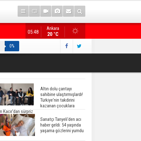
Ankara
Gazete manşetlerinde yeni gün...
05:48
20 °C
0%
Altın dolu çantayı
sahibine ulaştırmışlardı!
Türkiye'nin takdirini
kazanan çocuklara
n Kacır'dan sürpriz
Sanatçı Tanyeli'den acı
haber geldi: 54 yaşında
yaşama gözlerini yumdu