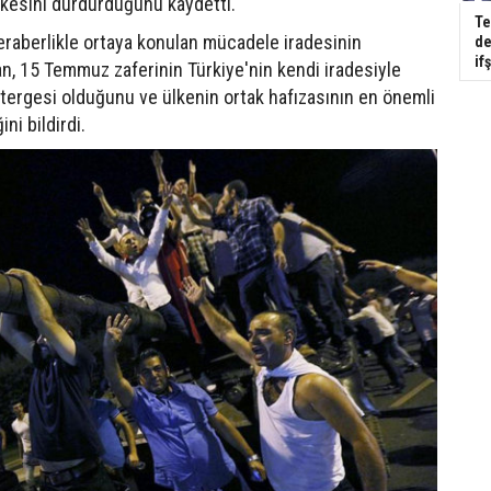
ekesini durdurduğunu kaydetti.
Te
 beraberlikle ortaya konulan mücadele iradesinin
de
if
an, 15 Temmuz zaferinin Türkiye'nin kendi iradesiyle
stergesi olduğunu ve ülkenin ortak hafızasının en önemli
ni bildirdi.