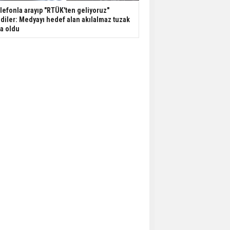
lefonla arayıp "RTÜK'ten geliyoruz"
diler: Medyayı hedef alan akılalmaz tuzak
şa oldu