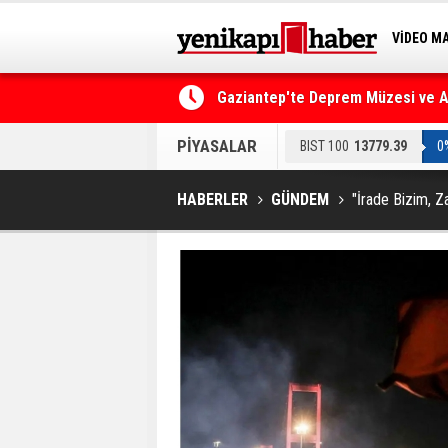
VİDEO M
BİLİM-T
lü imzalandı
Resmi Gazete'de Bugün
PİYASALAR
BIST 100
13779.39
0
HABERLER
GÜNDEM
"İrade Bizim, Z