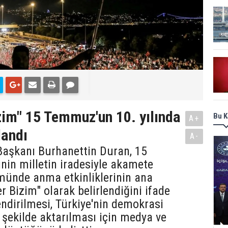
zim" 15 Temmuz'un 10. yılında
Bu K
A+
landı
A-
Başkanı Burhanettin Duran, 15
in milletin iradesiyle akamete
münde anma etkinliklerinin ana
r Bizim" olarak belirlendiğini ifade
endirilmesi, Türkiye'nin demokrasi
şekilde aktarılması için medya ve