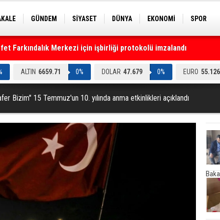
AKALE
GÜNDEM
SİYASET
DÜNYA
EKONOMİ
SPOR
EKNOLOJİ
EĞİTİM
GENEL
%
ALTIN
6659.71
0%
DOLAR
47.679
0%
EURO
55.126
afer Bizim" 15 Temmuz'un 10. yılında anma etkinlikleri açıklandı
Baka