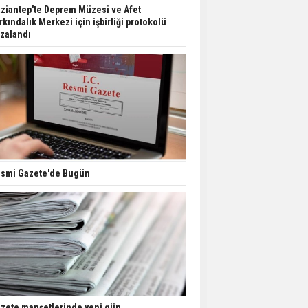
Dondurulmuş insanları
ziantep'te Deprem Müzesi ve Afet
hayata döndürecek keşif
rkındalık Merkezi için işbirliği protokolü
zalandı
Ünlü türkücü Mahmut
Tuncer estetik
operasyon geçirdi: Son
hali gündem oldu
Yerli turist 229,7 milyar
lira seyahat harcaması
yaptı
smi Gazete'de Bugün
Gazze'deki Sağlık
Bakanlığı duyurdu:
Vahşetin pençesinde 2
salgın vaka tespit edildi
zete manşetlerinde yeni gün...