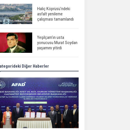
Haliç Köprüsü'ndeki
asfalt yenileme
çalışması tamamlandı
Yeşilçam'ın usta
yonucusu Murat Soydan
yaşamını yitirdi
ategorideki Diğer Haberler
Meral Akşener ile
Müsavat Dervişoğlu
cenazede görüntülendi
29 Mayıs okullar tatil mi?
Bilim kurgu
gerçekleşiyor...