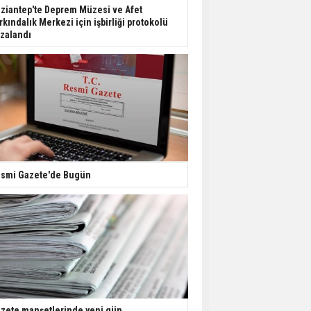
Dondurulmuş insanları
ziantep'te Deprem Müzesi ve Afet
hayata döndürecek keşif
rkındalık Merkezi için işbirliği protokolü
zalandı
Ünlü türkücü Mahmut
Tuncer estetik
operasyon geçirdi: Son
hali gündem oldu
Yerli turist 229,7 milyar
lira seyahat harcaması
yaptı
smi Gazete'de Bugün
Gazze'deki Sağlık
Bakanlığı duyurdu:
Vahşetin pençesinde 2
salgın vaka tespit edildi
zete manşetlerinde yeni gün...