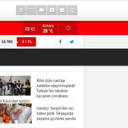
Ankara
Gazete manşetlerinde yeni gün...
08:42
28 °C
54.986
-0.14%
Altın dolu çantayı
sahibine ulaştırmışlardı!
Türkiye'nin takdirini
kazanan çocuklara
n Kacır'dan sürpriz
Sanatçı Tanyeli'den acı
haber geldi: 54 yaşında
yaşama gözlerini yumdu