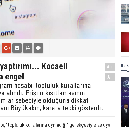
yaptırımı... Kocaeli
Bu K
A+
a engel
A-
gram hesabı 'topluluk kurallarına
a alındı. Erişim kısıtlamasının
ımlar sebebiyle olduğuna dikkat
anı Büyükakın, karara tepki gösterdi.
ı, "topluluk kurallarına uymadığı" gerekçesiyle askıya