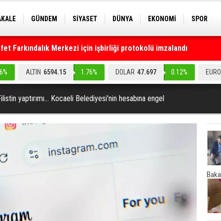
AKALE
GÜNDEM
SİYASET
DÜNYA
EKONOMİ
SPOR
EKNOLOJİ
EĞİTİM
GENEL
t Farkındalık Merkezi için işbirliği protokolü imzalandı
.6%
ALTIN
6594.15
1.76%
DOLAR
47.697
0.12%
EURO
listin yaptırımı... Kocaeli Belediyesi'nin hesabına engel
Baka