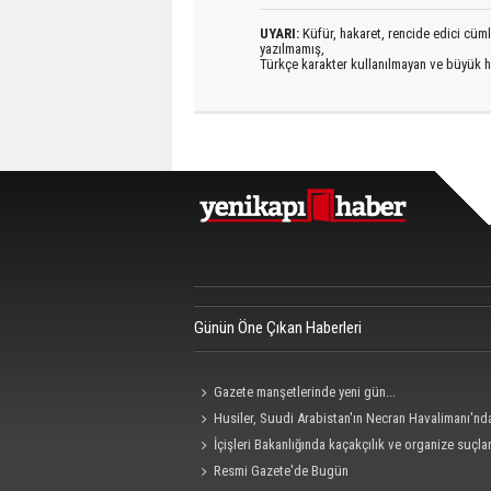
UYARI:
Küfür, hakaret, rencide edici cümlel
yazılmamış,
Türkçe karakter kullanılmayan ve büyük h
Günün Öne Çıkan Haberleri
Gazete manşetlerinde yeni gün...
Husiler, Suudi Arabistan'ın Necran Havalimanı'nd
kamikaze İHA ile "hassas bir hedefi" vurduklarını açı
İçişleri Bakanlığında kaçakçılık ve organize suçla
mücadele konulu güvenlik toplantısı yapıldı
Resmi Gazete'de Bugün