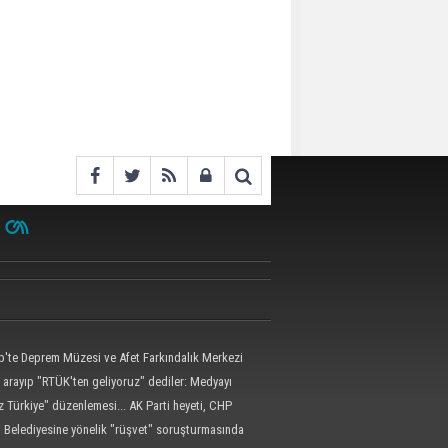
p'te Deprem Müzesi ve Afet Farkındalık Merkezi
i protokolü imzalandı
 arayıp "RTÜK'ten geliyoruz" dediler: Medyayı
kılalmaz tuzak ifşa oldu
 Türkiye" düzenlemesi... AK Parti heyeti, CHP
örüştü
 Belediyesine yönelik "rüşvet" soruşturmasında