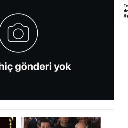
Te
de
if