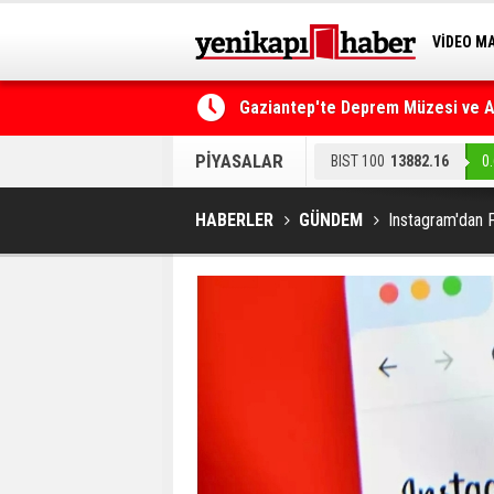
VİDEO M
BİLİM-T
Gaziantep'te Deprem Müzesi ve Afe
Resmi Gazete'de Bugün
PİYASALAR
BIST 100
13882.16
0
HABERLER
GÜNDEM
Instagram'dan Fi