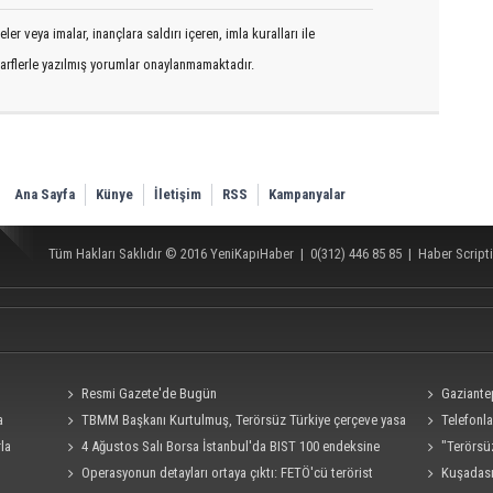
er veya imalar, inançlara saldırı içeren, imla kuralları ile
arflerle yazılmış yorumlar onaylanmamaktadır.
Ana Sayfa
Künye
İletişim
RSS
Kampanyalar
Tüm Hakları Saklıdır © 2016
YeniKapıHaber
|
0(312) 446 85 85
|
Haber Scripti
Resmi Gazete'de Bugün
Gaziante
a
TBMM Başkanı Kurtulmuş, Terörsüz Türkiye çerçeve yasa
için işbirliğ
Telefonla
kladı
rla
teklifine imza attı
4 Ağustos Salı Borsa İstanbul'da BIST 100 endeksine
hedef alan a
"Terörsüz
bakış!
Operasyonun detayları ortaya çıktı: FETÖ'cü terörist
Grubu ile g
Kuşadası