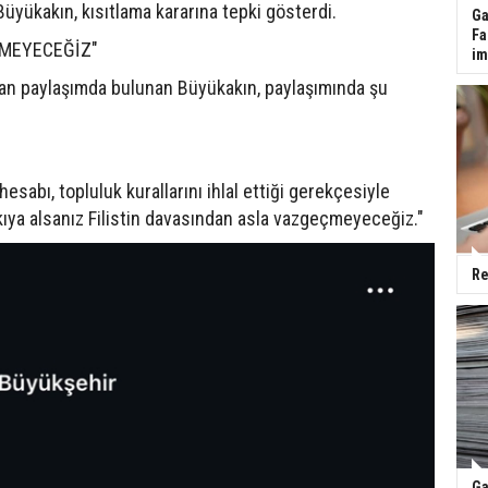
Büyükakın, kısıtlama kararına tepki gösterdi.
Ga
Fa
ÇMEYECEĞİZ"
im
an paylaşımda bulunan Büyükakın, paylaşımında şu
sabı, topluluk kurallarını ihlal ettiği gerekçesiyle
kıya alsanız Filistin davasından asla vazgeçmeyeceğiz."
Re
Ga