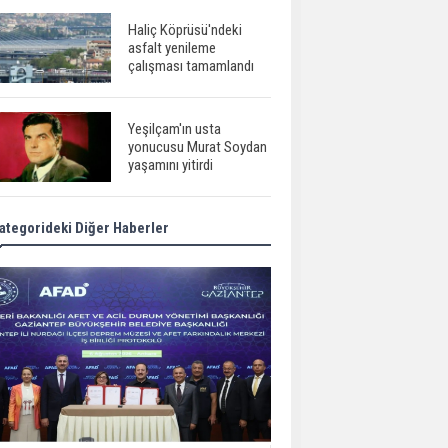
Haliç Köprüsü'ndeki
asfalt yenileme
çalışması tamamlandı
Yeşilçam'ın usta
yonucusu Murat Soydan
yaşamını yitirdi
ategorideki Diğer Haberler
Meral Akşener ile
Müsavat Dervişoğlu
cenazede görüntülendi
29 Mayıs okullar tatil mi?
Bilim kurgu
gerçekleşiyor...