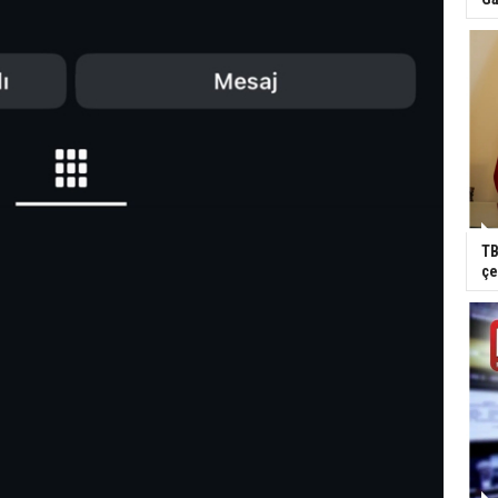
TB
çe