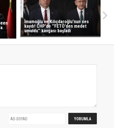
İmamoğlu ve Kılıçdaroğlu'nun ses
leen
kaydı! CHP'de ''FETÖ'den medet
na
umuldu'' kavgası başladı