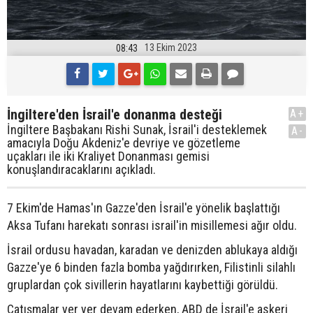
13 Ekim 2023
08:43
İngiltere'den İsrail'e donanma desteği
A+
İngiltere Başbakanı Rishi Sunak, İsrail'i desteklemek
A-
amacıyla Doğu Akdeniz'e devriye ve gözetleme
uçakları ile iki Kraliyet Donanması gemisi
konuşlandıracaklarını açıkladı.
7 Ekim'de Hamas'ın Gazze'den İsrail'e yönelik başlattığı
Aksa Tufanı harekatı sonrası israil'in misillemesi ağır oldu.
İsrail ordusu havadan, karadan ve denizden ablukaya aldığı
Gazze'ye 6 binden fazla bomba yağdırırken, Filistinli silahlı
gruplardan çok sivillerin hayatlarını kaybettiği görüldü.
Çatışmalar yer yer devam ederken, ABD de İsrail'e askeri