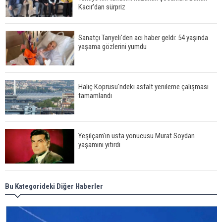
Kacır'dan sürpriz
Sanatçı Tanyeli'den acı haber geldi: 54 yaşında
yaşama gözlerini yumdu
Haliç Köprüsü'ndeki asfalt yenileme çalışması
tamamlandı
Yeşilçam'ın usta yonucusu Murat Soydan
yaşamını yitirdi
Meral Akşener ile Müsavat Dervişoğlu cenazede
Bu Kategorideki Diğer Haberler
görüntülendi