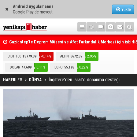
Android uygulamamız
Yükle
Google Play'de mevcut
Gaziantep'te Deprem Müzesi ve Afet Farkındalık Merkezi için işbirliğ
protokolü imzalandı
Resmi Gazete'de Bugün
BIST 100
13779.39
-0.14%
ALTIN
6672.39
2.96%
DOLAR
47.699
0.11%
EURO
55.188
0.22%
İngiltere'den İsrail'e donanma desteği
HABERLER
DÜNYA