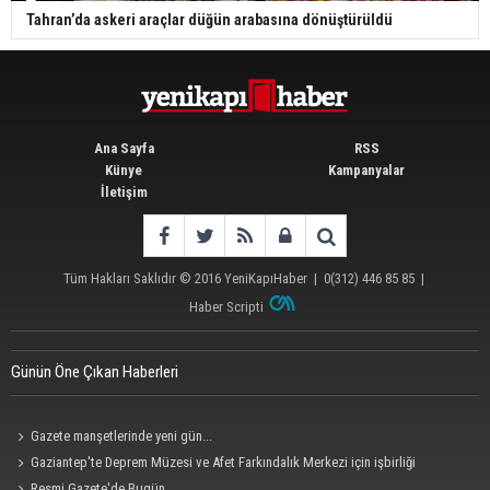
Tahran’da askeri araçlar düğün arabasına dönüştürüldü
Ana Sayfa
RSS
Künye
Kampanyalar
İletişim
Tüm Hakları Saklıdır © 2016
YeniKapıHaber
|
0(312) 446 85 85
|
Haber Scripti
Günün Öne Çıkan Haberleri
Gazete manşetlerinde yeni gün...
Gaziantep'te Deprem Müzesi ve Afet Farkındalık Merkezi için işbirliği
protokolü imzalandı
Resmi Gazete'de Bugün