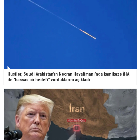
29 Mayıs okullar tatil mi?
Bilim kurgu gerçekleşiyor... Dondurulmuş
insanları hayata döndürecek keşif
Ünlü türkücü Mahmut Tuncer estetik operasyon
Husiler, Suudi Arabistan'ın Necran Havalimanı'nda kamikaze İHA
geçirdi: Son hali gündem oldu
ile "hassas bir hedefi" vurduklarını açıkladı
Yerli turist 229,7 milyar lira seyahat harcaması
yaptı
Gazze'deki Sağlık Bakanlığı duyurdu: Vahşetin
pençesinde 2 salgın vaka tespit edildi