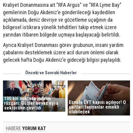
Kraliyet Donanmasına ait "RFA Argus" ve "RFA Lyme Bay"
gemilerinin Doğu Akdeniz'e gönderileceği kaydedilen
açıklamada, deniz devriye ve gözetleme uçağının da
bölgesel istikrara yönelik tehditleri takip etmek üzere
yarından itibaren bölgede uçmaya başlayacağı belirtildi.
Ayrıca Kraliyet Donanması görev grubunun, insani yardım
çabalarını desteklemek üzere acil durum önlemi olarak
gelecek hafta Doğu Akdeniz'e gideceği bilgisi paylaşıldı.
Önceki ve Sonraki Haberler
100 bin noktada indirim
Esnafa EYT kapısı açılıyor! O
rüzgarı: Gözler beyaz eşya
şartları taşıyanlar emekli
sektörüne çevrildi
olabilecek
HABERE
YORUM KAT