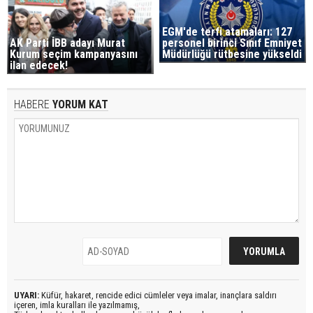
EGM'de terfi atamaları: 127
AK Parti İBB adayı Murat
personel birinci Sınıf Emniyet
Kurum seçim kampanyasını
Müdürlüğü rütbesine yükseldi
ilan edecek!
HABERE
YORUM KAT
UYARI:
Küfür, hakaret, rencide edici cümleler veya imalar, inançlara saldırı
içeren, imla kuralları ile yazılmamış,