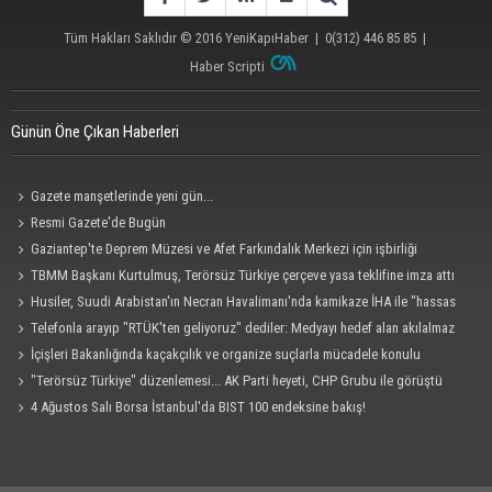
Tüm Hakları Saklıdır © 2016
YeniKapıHaber
|
0(312) 446 85 85
|
Haber Scripti
Günün Öne Çıkan Haberleri
Gazete manşetlerinde yeni gün...
Resmi Gazete'de Bugün
Gaziantep'te Deprem Müzesi ve Afet Farkındalık Merkezi için işbirliği
protokolü imzalandı
TBMM Başkanı Kurtulmuş, Terörsüz Türkiye çerçeve yasa teklifine imza attı
Husiler, Suudi Arabistan'ın Necran Havalimanı'nda kamikaze İHA ile "hassas
bir hedefi" vurduklarını açıkladı
Telefonla arayıp "RTÜK'ten geliyoruz" dediler: Medyayı hedef alan akılalmaz
tuzak ifşa oldu
İçişleri Bakanlığında kaçakçılık ve organize suçlarla mücadele konulu
güvenlik toplantısı yapıldı
"Terörsüz Türkiye" düzenlemesi... AK Parti heyeti, CHP Grubu ile görüştü
4 Ağustos Salı Borsa İstanbul'da BIST 100 endeksine bakış!