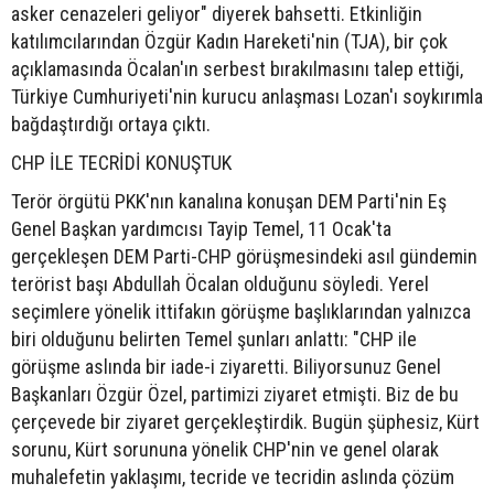
asker cenazeleri geliyor" diyerek bahsetti. Etkinliğin
katılımcılarından Özgür Kadın Hareketi'nin (TJA), bir çok
açıklamasında Öcalan'ın serbest bırakılmasını talep ettiği,
Türkiye Cumhuriyeti'nin kurucu anlaşması Lozan'ı soykırımla
bağdaştırdığı ortaya çıktı.
CHP İLE TECRİDİ KONUŞTUK
Terör örgütü PKK'nın kanalına konuşan DEM Parti'nin Eş
Genel Başkan yardımcısı Tayip Temel, 11 Ocak'ta
gerçekleşen DEM Parti-CHP görüşmesindeki asıl gündemin
terörist başı Abdullah Öcalan olduğunu söyledi. Yerel
seçimlere yönelik ittifakın görüşme başlıklarından yalnızca
biri olduğunu belirten Temel şunları anlattı: "CHP ile
görüşme aslında bir iade-i ziyaretti. Biliyorsunuz Genel
Başkanları Özgür Özel, partimizi ziyaret etmişti. Biz de bu
çerçevede bir ziyaret gerçekleştirdik. Bugün şüphesiz, Kürt
sorunu, Kürt sorununa yönelik CHP'nin ve genel olarak
muhalefetin yaklaşımı, tecride ve tecridin aslında çözüm