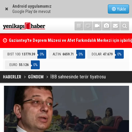
Android uygulamamız
Yükle
Google Play'de mevcut
Gaziantep'te Deprem Müzesi ve Afet Farkındalık Merkezi için işbirliğ
protokolü imzalandı
Resmi Gazete'de Bugün
BIST 100
13779.39
0%
ALTIN
6659.71
0%
DOLAR
47.679
0%
EURO
55.126
0%
İBB sahnesinde terör tiyatrosu
HABERLER
GÜNDEM