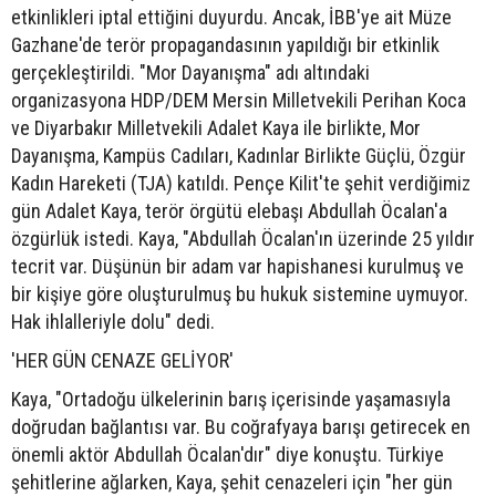
etkinlikleri iptal ettiğini duyurdu. Ancak, İBB'ye ait Müze
Gazhane'de terör propagandasının yapıldığı bir etkinlik
gerçekleştirildi. "Mor Dayanışma" adı altındaki
organizasyona HDP/DEM Mersin Milletvekili Perihan Koca
ve Diyarbakır Milletvekili Adalet Kaya ile birlikte, Mor
Dayanışma, Kampüs Cadıları, Kadınlar Birlikte Güçlü, Özgür
Kadın Hareketi (TJA) katıldı. Pençe Kilit'te şehit verdiğimiz
gün Adalet Kaya, terör örgütü elebaşı Abdullah Öcalan'a
özgürlük istedi. Kaya, "Abdullah Öcalan'ın üzerinde 25 yıldır
tecrit var. Düşünün bir adam var hapishanesi kurulmuş ve
bir kişiye göre oluşturulmuş bu hukuk sistemine uymuyor.
Hak ihlalleriyle dolu" dedi.
'HER GÜN CENAZE GELİYOR'
Kaya, "Ortadoğu ülkelerinin barış içerisinde yaşamasıyla
doğrudan bağlantısı var. Bu coğrafyaya barışı getirecek en
önemli aktör Abdullah Öcalan'dır" diye konuştu. Türkiye
şehitlerine ağlarken, Kaya, şehit cenazeleri için "her gün