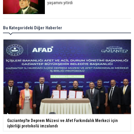
yaşamını yitirdi
Meral Akşener ile Müsavat Dervişoğlu cenazede
Bu Kategorideki Diğer Haberler
görüntülendi
29 Mayıs okullar tatil mi?
Bilim kurgu gerçekleşiyor... Dondurulmuş
insanları hayata döndürecek keşif
Ünlü türkücü Mahmut Tuncer estetik operasyon
Gaziantep'te Deprem Müzesi ve Afet Farkındalık Merkezi için
geçirdi: Son hali gündem oldu
işbirliği protokolü imzalandı