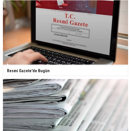
Yerli turist 229,7 milyar lira seyahat harcaması
yaptı
Gazze'deki Sağlık Bakanlığı duyurdu: Vahşetin
pençesinde 2 salgın vaka tespit edildi
Resmi Gazete'de Bugün