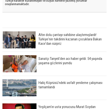
Türkçe karakter kullanılmayan ve büyük harflerle yazılmış yorumlar
onaylanmamaktadır.
Altın dolu çantayı sahibine ulaştırmışlardı!
Türkiye'nin takdirini kazanan çocuklara Bakan
Kacır'dan sürpriz
Sanatçı Tanyeli'den acı haber geldi: 54 yaşında
yaşama gözlerini yumdu
Haliç Köprüsü'ndeki asfalt yenileme çalışması
tamamlandı
Yeşilçam'ın usta yonucusu Murat Soydan