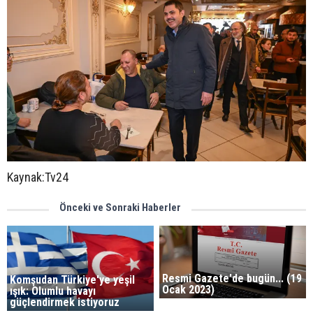
Kaynak:Tv24
Önceki ve Sonraki Haberler
Resmi Gazete'de bugün... (19
Komşudan Türkiye'ye yeşil
Ocak 2023)
ışık: Olumlu havayı
güçlendirmek istiyoruz