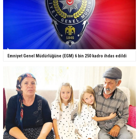
Gazze'deki Sağlık Bakanlığı duyurdu: Vahşetin
pençesinde 2 salgın vaka tespit edildi
Emniyet Genel Müdürlüğüne (EGM) 6 bin 250 kadro ihdas edildi