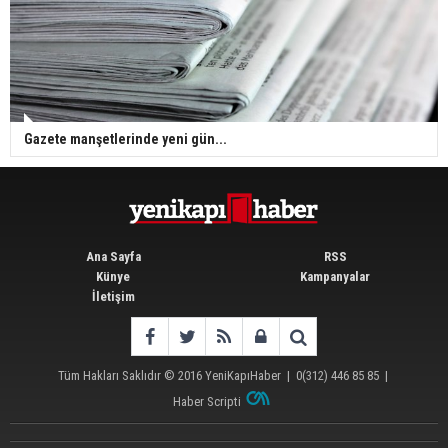
Gazete manşetlerinde yeni gün...
Ana Sayfa
RSS
Künye
Kampanyalar
İletişim
Tüm Hakları Saklıdır © 2016
YeniKapıHaber
|
0(312) 446 85 85
|
Haber Scripti