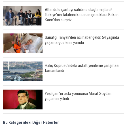
Altın dolu çantayı sahibine ulaştırmışlardı!
Türkiye'nin takdirini kazanan çocuklara Bakan
Kacır'dan sürpriz
Sanatçı Tanyeli'den acı haber geldi: 54 yaşında
yaşama gözlerini yumdu
Haliç Köprüsü'ndeki asfalt yenileme çalışması
tamamlandı
Yeşilçam'ın usta yonucusu Murat Soydan
yaşamını yitirdi
Meral Akşener ile Müsavat Dervişoğlu cenazede
Bu Kategorideki Diğer Haberler
görüntülendi