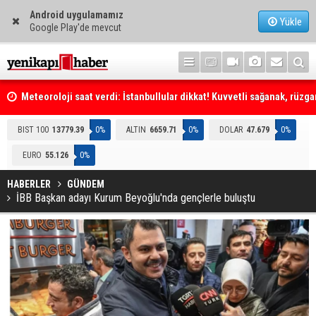
Android uygulamamız
Yükle
Google Play'de mevcut
Meteoroloji saat verdi: İstanbullular dikkat! Kuvvetli sağanak, rüzga
fırtına geliyor... Tedbirinizi alın
Emniyet Genel Müdürlüğüne (EGM) 6 bin 250 kadro ihdas edildi
BIST 100
13779.39
0%
ALTIN
6659.71
0%
DOLAR
47.679
0%
EURO
55.126
0%
HABERLER
GÜNDEM
İBB Başkan adayı Kurum Beyoğlu'nda gençlerle buluştu