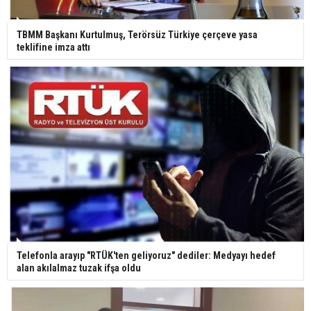
Ünlü türkücü Mahmut Tuncer estetik operasyon
geçirdi: Son hali gündem oldu
TBMM Başkanı Kurtulmuş, Terörsüz Türkiye çerçeve yasa
teklifine imza attı
Yerli turist 229,7 milyar lira seyahat harcaması
yaptı
Gazze'deki Sağlık Bakanlığı duyurdu: Vahşetin
pençesinde 2 salgın vaka tespit edildi
Telefonla arayıp "RTÜK'ten geliyoruz" dediler: Medyayı hedef
alan akılalmaz tuzak ifşa oldu