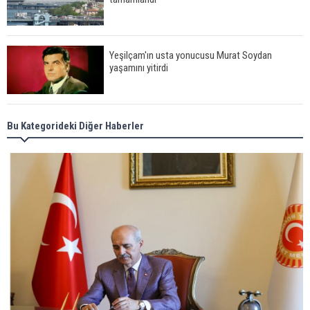
Yeşilçam'ın usta yonucusu Murat Soydan
yaşamını yitirdi
Meral Akşener ile Müsavat Dervişoğlu cenazede
Bu Kategorideki Diğer Haberler
görüntülendi
29 Mayıs okullar tatil mi?
Bilim kurgu gerçekleşiyor... Dondurulmuş
insanları hayata döndürecek keşif