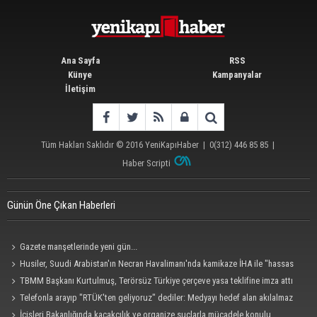
Ana Sayfa
RSS
Künye
Kampanyalar
İletişim
Tüm Hakları Saklıdır © 2016
YeniKapıHaber
|
0(312) 446 85 85
|
Haber Scripti
Günün Öne Çıkan Haberleri
Gazete manşetlerinde yeni gün...
Husiler, Suudi Arabistan'ın Necran Havalimanı'nda kamikaze İHA ile "hassas
bir hedefi" vurduklarını açıkladı
TBMM Başkanı Kurtulmuş, Terörsüz Türkiye çerçeve yasa teklifine imza attı
Telefonla arayıp "RTÜK'ten geliyoruz" dediler: Medyayı hedef alan akılalmaz
tuzak ifşa oldu
İçişleri Bakanlığında kaçakçılık ve organize suçlarla mücadele konulu