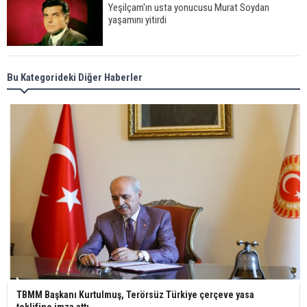
Yeşilçam'ın usta yonucusu Murat Soydan
yaşamını yitirdi
Meral Akşener ile Müsavat Dervişoğlu cenazede
Bu Kategorideki Diğer Haberler
görüntülendi
29 Mayıs okullar tatil mi?
Bilim kurgu gerçekleşiyor... Dondurulmuş
insanları hayata döndürecek keşif
Ünlü türkücü Mahmut Tuncer estetik operasyon
geçirdi: Son hali gündem oldu
TBMM Başkanı Kurtulmuş, Terörsüz Türkiye çerçeve yasa