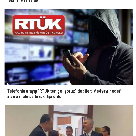
teklifine imza attı
Yerli turist 229,7 milyar lira seyahat harcaması
yaptı
Gazze'deki Sağlık Bakanlığı duyurdu: Vahşetin
pençesinde 2 salgın vaka tespit edildi
Telefonla arayıp "RTÜK'ten geliyoruz" dediler: Medyayı hedef
alan akılalmaz tuzak ifşa oldu