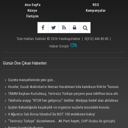
Ana Sayfa
RSS
Künye
Kampanyalar
İletişim
Tüm Hakları Saklıdır © 2016
YeniKapıHaber
|
0(312) 446 85 85
|
Haber Scripti
Günün Öne Çıkan Haberleri
Gazete manşetlerinde yeni gün...
Husiler, Suudi Arabistan'ın Necran Havalimanı'nda kamikaze İHA ile "hassas
bir hedefi" vurduklarını açıkladı
TBMM Başkanı Kurtulmuş, Terörsüz Türkiye çerçeve yasa teklifine imza attı
Telefonla arayıp "RTÜK'ten geliyoruz" dediler: Medyayı hedef alan akılalmaz
tuzak ifşa oldu
İçişleri Bakanlığında kaçakçılık ve organize suçlarla mücadele konulu
güvenlik toplantısı yapıldı
4 Ağustos Salı Borsa İstanbul'da BIST 100 endeksine bakış!
"Terörsüz Türkiye" düzenlemesi... AK Parti heyeti, CHP Grubu ile görüştü
Resmi Gazete'de Bugün