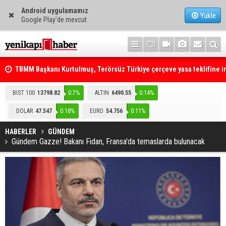
Android uygulamamız
Yükle
Google Play'de mevcut
TBMM Başkanı Kurtulmuş, Terörsüz Türkiye çerçeve yasa teklifine 
attı
BIST 100
13798.82
0.7%
ALTIN
6490.55
0.14%
Telefonla arayıp "RTÜK'ten geliyoruz" dediler: Medyayı hedef alan
DOLAR
47.547
0.18%
EURO
54.756
0.11%
akılalmaz tuzak ifşa oldu
HABERLER
GÜNDEM
Gündem Gazze! Bakanı Fidan, Fransa'da temaslarda bulunacak