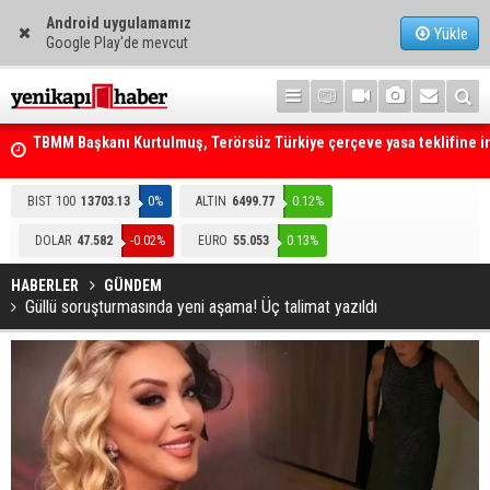
Android uygulamamız
Yükle
Google Play'de mevcut
mza
Telefonla arayıp "RTÜK'ten geliyoruz" dediler: Medyayı hedef alan
akılalmaz tuzak ifşa oldu
BIST 100
13703.13
0%
ALTIN
6499.77
0.12%
DOLAR
47.582
-0.02%
EURO
55.053
0.13%
HABERLER
GÜNDEM
Güllü soruşturmasında yeni aşama! Üç talimat yazıldı