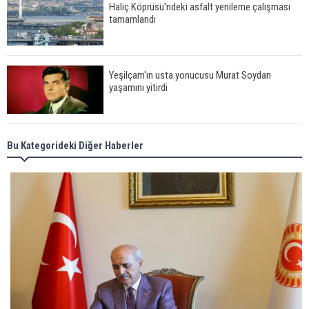
Haliç Köprüsü'ndeki asfalt yenileme çalışması
tamamlandı
Yeşilçam'ın usta yonucusu Murat Soydan
yaşamını yitirdi
Meral Akşener ile Müsavat Dervişoğlu cenazede
Bu Kategorideki Diğer Haberler
görüntülendi
29 Mayıs okullar tatil mi?
Bilim kurgu gerçekleşiyor... Dondurulmuş
insanları hayata döndürecek keşif