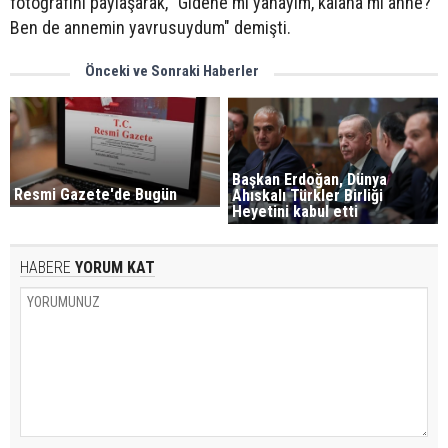
fotoğrafını paylaşarak, "Gidene mi yanayım, kalana mı anne?
Ben de annemin yavrusuydum" demişti.
Önceki ve Sonraki Haberler
Başkan Erdoğan, Dünya
Resmi Gazete'de Bugün
Ahıskalı Türkler Birliği
Heyetini kabul etti
HABERE
YORUM KAT