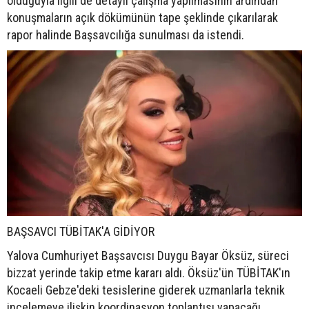
olduğuyla ilgili de detaylı çalışma yapılmasının ardından
konuşmaların açık dökümünün tape şeklinde çıkarılarak
rapor halinde Başsavcılığa sunulması da istendi.
BAŞSAVCI TÜBİTAK'A GİDİYOR
Yalova Cumhuriyet Başsavcısı Duygu Bayar Öksüz, süreci
bizzat yerinde takip etme kararı aldı. Öksüz'ün TÜBİTAK'ın
Kocaeli Gebze'deki tesislerine giderek uzmanlarla teknik
incelemeye ilişkin koordinasyon toplantısı yapacağı