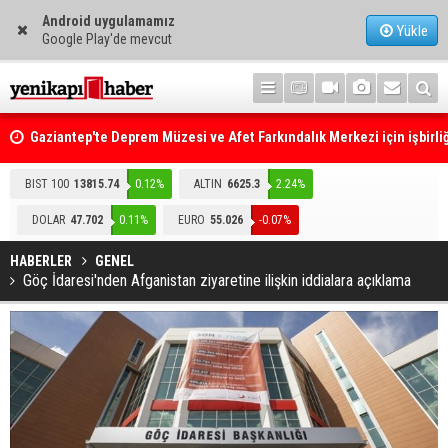
Android uygulamamız
Yükle
Google Play'de mevcut
Gaziantep'te Deprem Müzesi ve Afet Farkındalık Merkezi için işbirliğ
protokolü imzalandı
Resmi Gazete'de Bugün
BIST 100
13815.74
0.12%
ALTIN
6625.3
2.24%
DOLAR
47.702
0.11%
EURO
55.026
-0.07%
HABERLER
GENEL
Göç İdaresi'nden Afganistan ziyaretine ilişkin iddialara açıklama