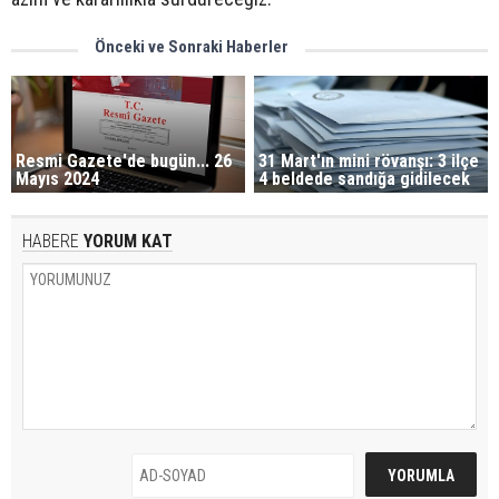
Önceki ve Sonraki Haberler
Resmi Gazete'de bugün... 26
31 Mart'ın mini rövanşı: 3 ilçe
Mayıs 2024
4 beldede sandığa gidilecek
HABERE
YORUM KAT