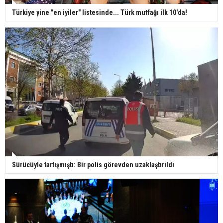
Ünlü türkücü Mahmut Tuncer estetik operasyon
geçirdi: Son hali gündem oldu
Türkiye yine "en iyiler" listesinde... Türk mutfağı ilk 10'da!
Yerli turist 229,7 milyar lira seyahat harcaması
yaptı
Gazze'deki Sağlık Bakanlığı duyurdu: Vahşetin
pençesinde 2 salgın vaka tespit edildi
Sürücüyle tartışmıştı: Bir polis görevden uzaklaştırıldı