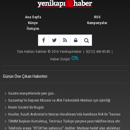
Ana Sayfa
RSS
Künye
Kampanyalar
İletişim
Tüm Hakları Saklıdır © 2016
YeniKapıHaber
|
0(312) 446 85 85
|
Haber Scripti
Günün Öne Çıkan Haberleri
Gazete manşetlerinde yeni gün...
Gaziantep'te Deprem Müzesi ve Afet Farkındalık Merkezi için işbirliği
protokolü imzalandı
Resmi Gazete'de Bugün
Husiler, Suudi Arabistan'ın Necran Havalimanı'nda kamikaze İHA ile "hassas
bir hedefi" vurduklarını açıkladı
TBMM Başkanı Kurtulmuş, Terörsüz Türkiye çerçeve yasa teklifine imza attı
Telefonla arayıp "RTÜK'ten geliyoruz" dediler: Medyayı hedef alan akılalmaz