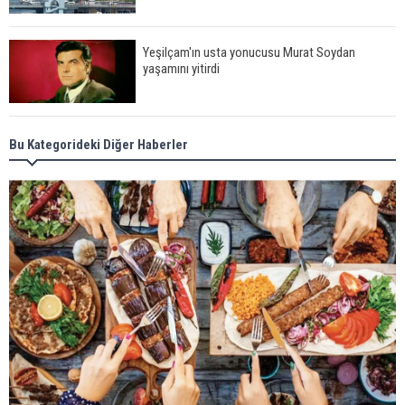
Yeşilçam'ın usta yonucusu Murat Soydan
yaşamını yitirdi
Meral Akşener ile Müsavat Dervişoğlu cenazede
Bu Kategorideki Diğer Haberler
görüntülendi
29 Mayıs okullar tatil mi?
Bilim kurgu gerçekleşiyor... Dondurulmuş
insanları hayata döndürecek keşif