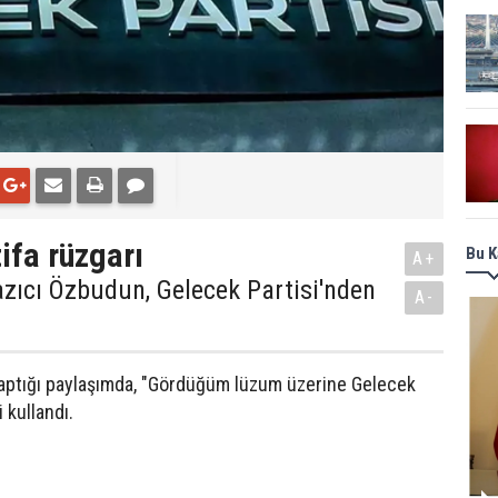
ifa rüzgarı
Bu K
A+
azıcı Özbudun, Gelecek Partisi'nden
A-
ptığı paylaşımda, "Gördüğüm lüzum üzerine Gelecek
 kullandı.