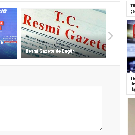
TB
çe
ne
Resmi Gazete'de Bugün
Te
de
if