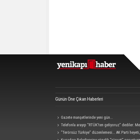
Günün Öne Çıkan Haberleri
Gazete manşetlerinde yeni gün...
Telefonla arayıp "RTÜK'ten geliyoruz" dediler: M
hedef alan akılalmaz tuzak ifşa oldu
"Terörsüz Türkiye" düzenlemesi... AK Parti heyet
Grubu ile görüştü
Kuşadası Belediyesine yönelik "rüşvet" soruştu