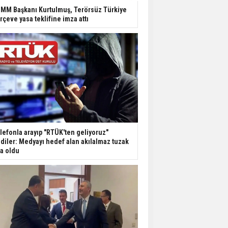
Dondurulmuş insanları
MM Başkanı Kurtulmuş, Terörsüz Türkiye
hayata döndürecek keşif
rçeve yasa teklifine imza attı
Ünlü türkücü Mahmut
Tuncer estetik
operasyon geçirdi: Son
hali gündem oldu
Yerli turist 229,7 milyar
lira seyahat harcaması
yaptı
lefonla arayıp "RTÜK'ten geliyoruz"
Gazze'deki Sağlık
diler: Medyayı hedef alan akılalmaz tuzak
Bakanlığı duyurdu:
şa oldu
Vahşetin pençesinde 2
salgın vaka tespit edildi