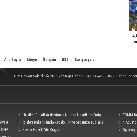
4 
en
Ana Sayfa
Künye
İletişim
RSS
Kampanyalar
Tüm Hakları Saklıdır © 2016
YeniKapıHaber
|
0(312) 446 85 85
|
Haber Scripti
Husiler, Suudi Arabistan'ın Necran Havalimanı'nda
TBMM Baş
edyayı
kamikaze İHA ile "hassas bir hedefi" vurduklarını açıkladı
İçişleri Bakanlığında kaçakçılık ve organize suçlarla
teklifine imza
4 Ağusto
i, CHP
mücadele konulu güvenlik toplantısı yapıldı
Resmi Gazete'de Bugün
bakış!
Operasyon
rmasında
Burkay Karat