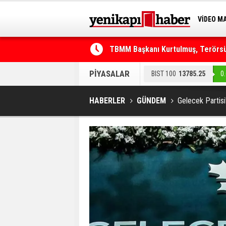
VİDEO M
BİLİM-T
TBMM Başkanı Kurtulmuş, Terörsüz
Telefonla arayıp "RTÜK'ten geliyo
PİYASALAR
BIST 100
13785.25
0
HABERLER
GÜNDEM
Gelecek Partisi'