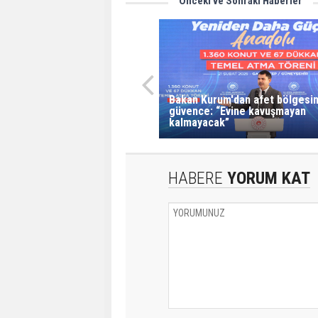
Önceki ve Sonraki Haberler
Bakan Kurum'dan afet bölgesi
güvence: “Evine kavuşmayan
kalmayacak”
HABERE
YORUM KAT