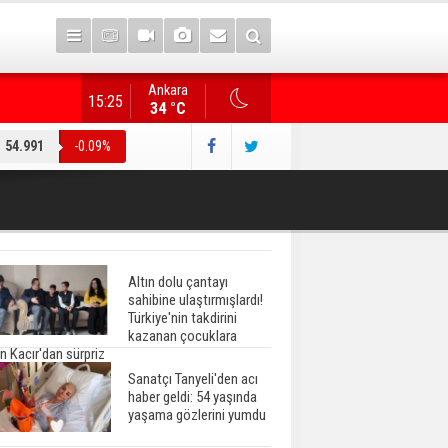
Ankara
"Terörsüz Türkiye" düzenlemesi... AK Parti heyeti, CHP
15:25
34 °C
54.991
-0.09%
Altın dolu çantayı
sahibine ulaştırmışlardı!
Türkiye'nin takdirini
kazanan çocuklara
n Kacır'dan sürpriz
Sanatçı Tanyeli'den acı
haber geldi: 54 yaşında
yaşama gözlerini yumdu