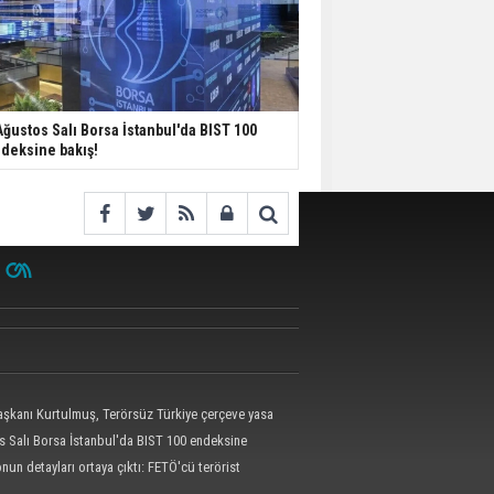
Ağustos Salı Borsa İstanbul'da BIST 100
deksine bakış!
kanı Kurtulmuş, Terörsüz Türkiye çerçeve yasa
 attı
s Salı Borsa İstanbul'da BIST 100 endeksine
un detayları ortaya çıktı: FETÖ'cü terörist
epe böyle yakalandı!