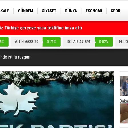
AKALE
GÜNDEM
SİYASET
DÜNYA
EKONOMİ
SPOR
EKNOLOJİ
EĞİTİM
GENEL
 Türkiye çerçeve yasa teklifine imza attı
ruz" dediler: Medyayı hedef alan akılalmaz tuzak ifşa oldu
.6%
ALTIN
6538.29
0.71%
DOLAR
47.591
0.02%
EURO
nde istifa rüzgarı
Baka