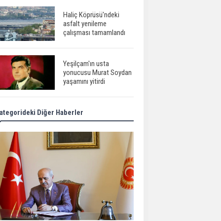
Haliç Köprüsü'ndeki
asfalt yenileme
çalışması tamamlandı
Yeşilçam'ın usta
yonucusu Murat Soydan
yaşamını yitirdi
ategorideki Diğer Haberler
Meral Akşener ile
Müsavat Dervişoğlu
cenazede görüntülendi
29 Mayıs okullar tatil mi?
Bilim kurgu
gerçekleşiyor...