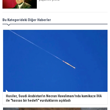
Meral Akşener ile Müsavat Dervişoğlu cenazede
Bu Kategorideki Diğer Haberler
görüntülendi
29 Mayıs okullar tatil mi?
Bilim kurgu gerçekleşiyor... Dondurulmuş
insanları hayata döndürecek keşif
Ünlü türkücü Mahmut Tuncer estetik operasyon
Husiler, Suudi Arabistan'ın Necran Havalimanı'nda kamikaze İHA
geçirdi: Son hali gündem oldu
ile "hassas bir hedefi" vurduklarını açıkladı