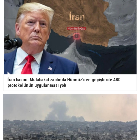
Yerli turist 229,7 milyar lira seyahat harcaması
yaptı
Gazze'deki Sağlık Bakanlığı duyurdu: Vahşetin
pençesinde 2 salgın vaka tespit edildi
İran basını: Mutabakat zaptında Hürmüz'den geçişlerde ABD
protokolünün uygulanması yok