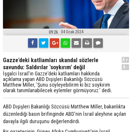
04 Ocak 2024
09:26
Gazze'deki katliamları skandal sözlerle
A+
savundu: Saldırılar 'soykırım' değil
A-
İşgalci İsrail'in Gazze'deki katliamları hakkında
açıklama yapan ABD Dışişleri Bakanlığı Sözcüsü
Matthew Miller, 'Şunu söyleyebilirim ki biz soykırım
olarak tanımlanabilecek eylemler görmüyoruz.' dedi.
ABD Dışişleri Bakanlığı Sözcüsü Matthew Miller, bakanlıkta
düzenlediği basın brifinginde ABD'nin İsrail aleyhine açılan
davayla ilgili duruşunu değerlendirdi.
Bir gazetecinin, Güney Afrika Cumhuriyeti'nin İsrail