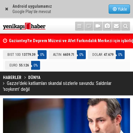
Android uygulamamız
Yükle
Google Play'de mevcut
Gaziantep'te Deprem Müzesi ve Afet Farkındalık Merkezi için işbirliğ
protokolü imzalandı
Resmi Gazete'de Bugün
BIST 100
13779.39
0%
ALTIN
6659.71
0%
DOLAR
47.679
0%
EURO
55.126
0%
HABERLER
DÜNYA
Gazze'deki katliamları skandal sözlerle savundu: Saldırılar
'soykırım' değil