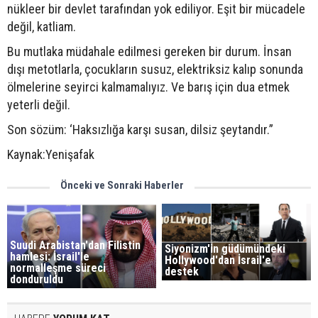
nükleer bir devlet tarafından yok ediliyor. Eşit bir mücadele
değil, katliam.
Bu mutlaka müdahale edilmesi gereken bir durum. İnsan
dışı metotlarla, çocukların susuz, elektriksiz kalıp sonunda
ölmelerine seyirci kalmamalıyız. Ve barış için dua etmek
yeterli değil.
Son sözüm: ‘Haksızlığa karşı susan, dilsiz şeytandır.”
Kaynak:Yenişafak
Önceki ve Sonraki Haberler
Suudi Arabistan'dan Filistin
Siyonizm'in güdümündeki
hamlesi: İsrail'le
Hollywood'dan İsrail'e
normalleşme süreci
destek
donduruldu