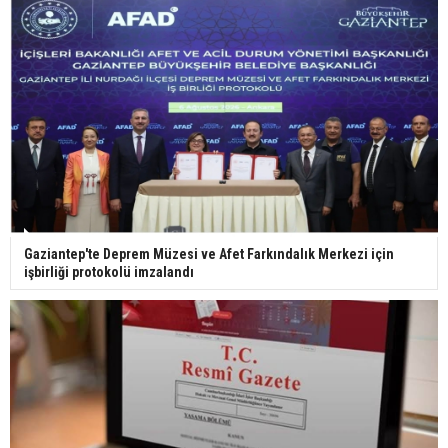
29 Mayıs okullar tatil mi?
Bilim kurgu gerçekleşiyor... Dondurulmuş
insanları hayata döndürecek keşif
Ünlü türkücü Mahmut Tuncer estetik operasyon
Gaziantep'te Deprem Müzesi ve Afet Farkındalık Merkezi için
geçirdi: Son hali gündem oldu
işbirliği protokolü imzalandı
Yerli turist 229,7 milyar lira seyahat harcaması
yaptı
Gazze'deki Sağlık Bakanlığı duyurdu: Vahşetin