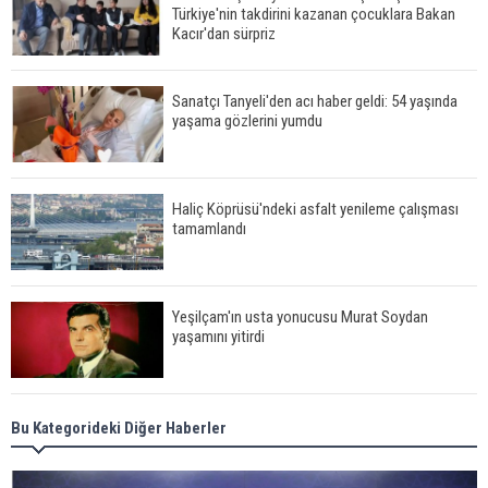
Türkiye'nin takdirini kazanan çocuklara Bakan
Kacır'dan sürpriz
Sanatçı Tanyeli'den acı haber geldi: 54 yaşında
yaşama gözlerini yumdu
Haliç Köprüsü'ndeki asfalt yenileme çalışması
tamamlandı
Yeşilçam'ın usta yonucusu Murat Soydan
yaşamını yitirdi
Meral Akşener ile Müsavat Dervişoğlu cenazede
Bu Kategorideki Diğer Haberler
görüntülendi