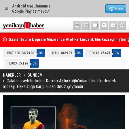
Android uygulamamız
Yükle
Google Play'de mevcut
Gaziantep'te Deprem Müzesi ve Afet Farkındalık Merkezi için işbirliğ
protokolü imzalandı
Resmi Gazete'de Bugün
BIST 100
13779.39
0%
ALTIN
6659.71
0%
DOLAR
47.679
0%
EURO
55.126
0%
HABERLER
GÜNDEM
Galatasaraylı futbolcu Kerem Aktürkoğlu'ndan Filistin'e destek
mesajı: Haksızlığa karşı susan dilsiz şeytandır