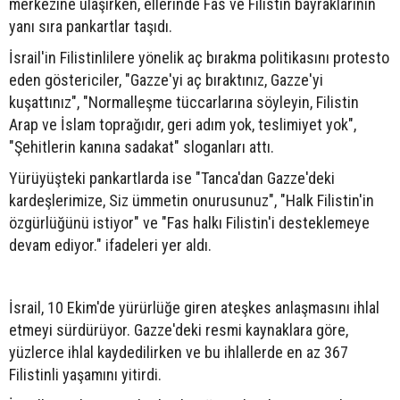
merkezine ulaşırken, ellerinde Fas ve Filistin bayraklarının
yanı sıra pankartlar taşıdı.
İsrail'in Filistinlilere yönelik aç bırakma politikasını protesto
eden göstericiler, "Gazze'yi aç bıraktınız, Gazze'yi
kuşattınız", "Normalleşme tüccarlarına söyleyin, Filistin
Arap ve İslam toprağıdır, geri adım yok, teslimiyet yok",
"Şehitlerin kanına sadakat" sloganları attı.
Yürüyüşteki pankartlarda ise "Tanca'dan Gazze'deki
kardeşlerimize, Siz ümmetin onurusunuz", "Halk Filistin'in
özgürlüğünü istiyor" ve "Fas halkı Filistin'i desteklemeye
devam ediyor." ifadeleri yer aldı.
İsrail, 10 Ekim'de yürürlüğe giren ateşkes anlaşmasını ihlal
etmeyi sürdürüyor. Gazze'deki resmi kaynaklara göre,
yüzlerce ihlal kaydedilirken ve bu ihlallerde en az 367
Filistinli yaşamını yitirdi.