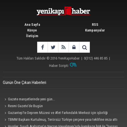
Ana Sayfa
RSS
Künye
Kampanyalar
İletişim
Tüm Hakları Saklıdır © 2016
YeniKapıHaber
|
0(312) 446 85 85
|
Haber Scripti
Günün Öne Çıkan Haberleri
Gazete manşetlerinde yeni gün...
Resmi Gazete'de Bugün
Gaziantep'te Deprem Müzesi ve Afet Farkındalık Merkezi için işbirliği
protokolü imzalandı
TBMM Başkanı Kurtulmuş, Terörsüz Türkiye çerçeve yasa teklifine imza attı
Husiler, Suudi Arabistan'ın Necran Havalimanı'nda kamikaze İHA ile "hassas