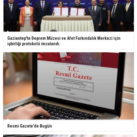
Bilim kurgu gerçekleşiyor... Dondurulmuş
insanları hayata döndürecek keşif
Ünlü türkücü Mahmut Tuncer estetik operasyon
Gaziantep'te Deprem Müzesi ve Afet Farkındalık Merkezi için
geçirdi: Son hali gündem oldu
işbirliği protokolü imzalandı
Yerli turist 229,7 milyar lira seyahat harcaması
yaptı
Gazze'deki Sağlık Bakanlığı duyurdu: Vahşetin
pençesinde 2 salgın vaka tespit edildi
Resmi Gazete'de Bugün