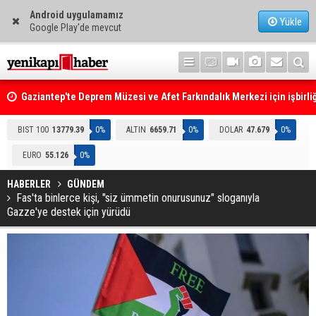
Android uygulamamız
Yükle
Google Play'de mevcut
Gaziantep'te Deprem Müzesi ve Afet Farkındalık Merkezi için işbirliğ
protokolü imzalandı
Resmi Gazete'de Bugün
BIST 100
13779.39
0%
ALTIN
6659.71
0%
DOLAR
47.679
0%
EURO
55.126
0%
HABERLER
GÜNDEM
Fas'ta binlerce kişi, "siz ümmetin onurusunuz" sloganıyla
Gazze'ye destek için yürüdü