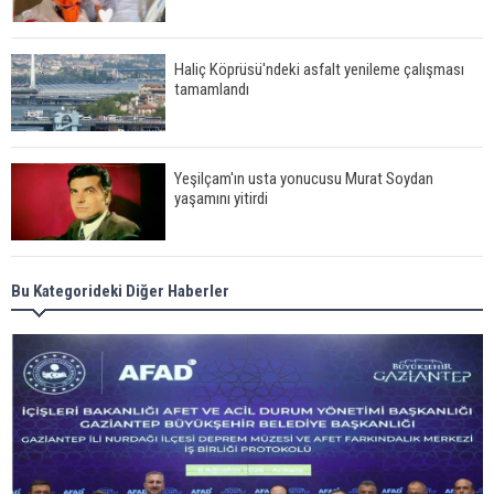
Haliç Köprüsü'ndeki asfalt yenileme çalışması
tamamlandı
Yeşilçam'ın usta yonucusu Murat Soydan
yaşamını yitirdi
Meral Akşener ile Müsavat Dervişoğlu cenazede
Bu Kategorideki Diğer Haberler
görüntülendi
29 Mayıs okullar tatil mi?