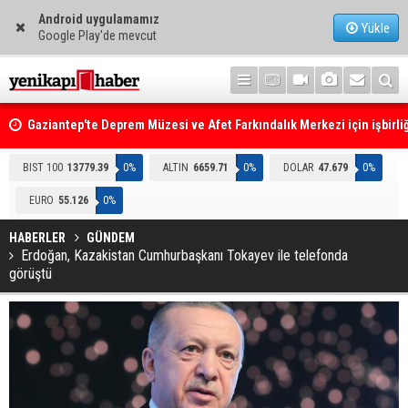
Android uygulamamız
Yükle
Google Play'de mevcut
Gaziantep'te Deprem Müzesi ve Afet Farkındalık Merkezi için işbirliğ
protokolü imzalandı
Resmi Gazete'de Bugün
BIST 100
13779.39
0%
ALTIN
6659.71
0%
DOLAR
47.679
0%
EURO
55.126
0%
HABERLER
GÜNDEM
Erdoğan, Kazakistan Cumhurbaşkanı Tokayev ile telefonda
görüştü