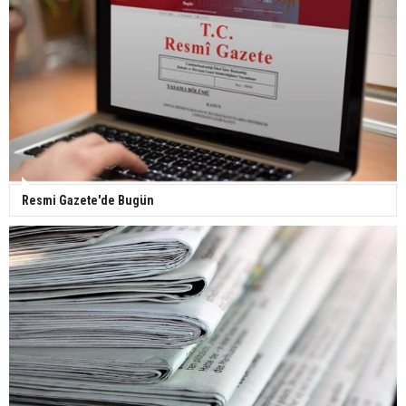
Yerli turist 229,7 milyar lira seyahat harcaması
yaptı
Gazze'deki Sağlık Bakanlığı duyurdu: Vahşetin
pençesinde 2 salgın vaka tespit edildi
Resmi Gazete'de Bugün