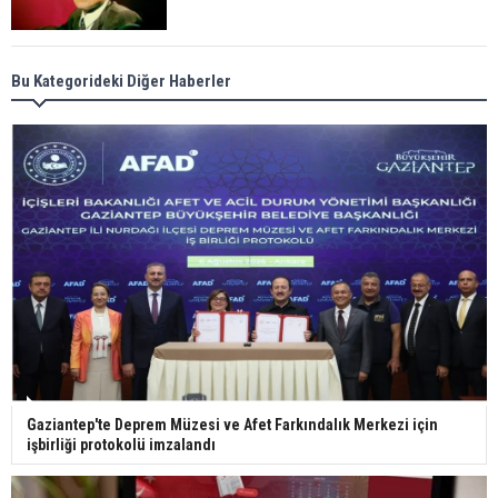
Meral Akşener ile Müsavat Dervişoğlu cenazede
Bu Kategorideki Diğer Haberler
görüntülendi
29 Mayıs okullar tatil mi?
Bilim kurgu gerçekleşiyor... Dondurulmuş
insanları hayata döndürecek keşif
Ünlü türkücü Mahmut Tuncer estetik operasyon
Gaziantep'te Deprem Müzesi ve Afet Farkındalık Merkezi için
geçirdi: Son hali gündem oldu
işbirliği protokolü imzalandı