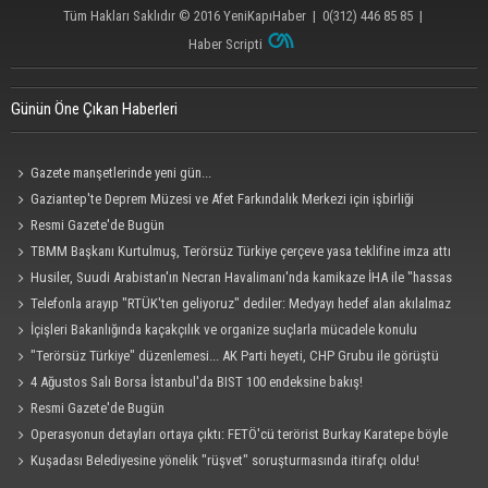
Tüm Hakları Saklıdır © 2016
YeniKapıHaber
|
0(312) 446 85 85
|
Haber Scripti
Günün Öne Çıkan Haberleri
Gazete manşetlerinde yeni gün...
Gaziantep'te Deprem Müzesi ve Afet Farkındalık Merkezi için işbirliği
protokolü imzalandı
Resmi Gazete'de Bugün
TBMM Başkanı Kurtulmuş, Terörsüz Türkiye çerçeve yasa teklifine imza attı
Husiler, Suudi Arabistan'ın Necran Havalimanı'nda kamikaze İHA ile "hassas
bir hedefi" vurduklarını açıkladı
Telefonla arayıp "RTÜK'ten geliyoruz" dediler: Medyayı hedef alan akılalmaz
tuzak ifşa oldu
İçişleri Bakanlığında kaçakçılık ve organize suçlarla mücadele konulu
güvenlik toplantısı yapıldı
"Terörsüz Türkiye" düzenlemesi... AK Parti heyeti, CHP Grubu ile görüştü
4 Ağustos Salı Borsa İstanbul'da BIST 100 endeksine bakış!
Resmi Gazete'de Bugün
Operasyonun detayları ortaya çıktı: FETÖ'cü terörist Burkay Karatepe böyle
yakalandı!
Kuşadası Belediyesine yönelik "rüşvet" soruşturmasında itirafçı oldu!
Cezaevinde 'sus' tehdidi