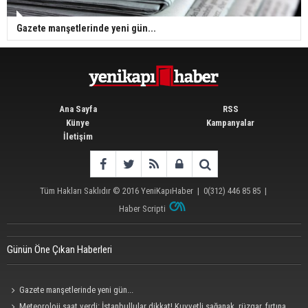
Gazete manşetlerinde yeni gün...
Ana Sayfa
RSS
Künye
Kampanyalar
İletişim
Tüm Hakları Saklıdır © 2016
YeniKapıHaber
|
0(312) 446 85 85
|
Haber Scripti
Günün Öne Çıkan Haberleri
Gazete manşetlerinde yeni gün...
Meteoroloji saat verdi: İstanbullular dikkat! Kuvvetli sağanak, rüzgar, fırtına