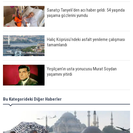
Sanatçı Tanyeli'den acı haber geldi: 54 yaşında
yaşama gözlerini yumdu
Haliç Köprüsü'ndeki asfalt yenileme çalışması
tamamlandı
Yeşilçam'ın usta yonucusu Murat Soydan
yaşamını yitirdi
Meral Akşener ile Müsavat Dervişoğlu cenazede
Bu Kategorideki Diğer Haberler
görüntülendi
29 Mayıs okullar tatil mi?