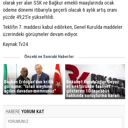
olarak yer alan SSK ve Bağkur emekli maaşlarında ocak
ödeme dönemi itibarıyla geçerli olacak 6 aylık artış oranı
yüzde 49,25'e yükseltildi.
Teklifin 7. maddesi kabul edilirken, Genel Kurulda maddeler
üzerindeki görüşmeler devam ediyor.
Kaynak:Tv24
Önceki ve Sonraki Haberler
Başkan Erdoğan'dan kritik
Rekabet Kurulu'ndan Beyaz
görüşme: "İsrail aleyhine
et sektöründe faaliyet
açılan davadan memnunuz"
gösteren 10 teşebbüs
hakkında soruşturma kararı
HABERE
YORUM KAT