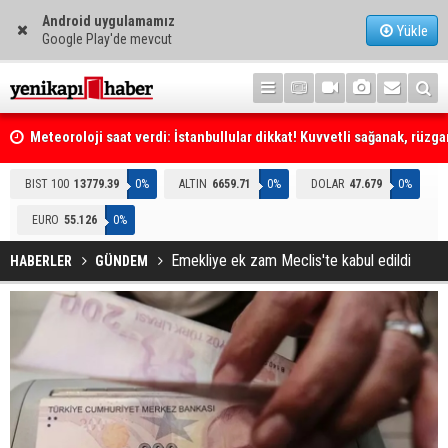
Android uygulamamız
Yükle
Google Play'de mevcut
Meteoroloji saat verdi: İstanbullular dikkat! Kuvvetli sağanak, rüzga
fırtına geliyor... Tedbirinizi alın
Emniyet Genel Müdürlüğüne (EGM) 6 bin 250 kadro ihdas edildi
BIST 100
13779.39
0%
ALTIN
6659.71
0%
DOLAR
47.679
0%
EURO
55.126
0%
Emekliye ek zam Meclis'te kabul edildi
HABERLER
GÜNDEM