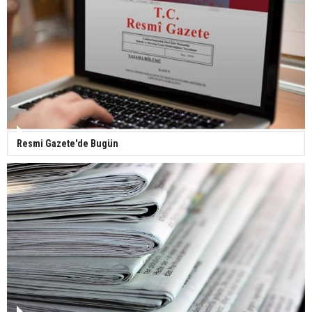
Yerli turist 229,7 milyar lira seyahat harcaması
yaptı
Gazze'deki Sağlık Bakanlığı duyurdu: Vahşetin
pençesinde 2 salgın vaka tespit edildi
Resmi Gazete'de Bugün