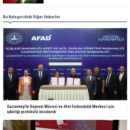
Meral Akşener ile Müsavat Dervişoğlu cenazede
Bu Kategorideki Diğer Haberler
görüntülendi
29 Mayıs okullar tatil mi?
Bilim kurgu gerçekleşiyor... Dondurulmuş
insanları hayata döndürecek keşif
Ünlü türkücü Mahmut Tuncer estetik operasyon
Gaziantep'te Deprem Müzesi ve Afet Farkındalık Merkezi için
geçirdi: Son hali gündem oldu
işbirliği protokolü imzalandı