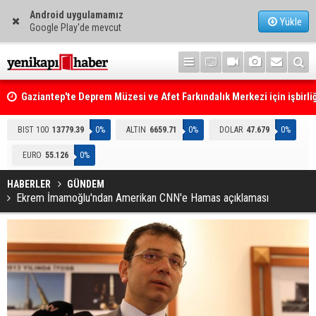
Android uygulamamız
Yükle
Google Play'de mevcut
Gaziantep'te Deprem Müzesi ve Afet Farkındalık Merkezi için işbirliğ
protokolü imzalandı
Resmi Gazete'de Bugün
BIST 100
13779.39
0%
ALTIN
6659.71
0%
DOLAR
47.679
0%
EURO
55.126
0%
HABERLER
GÜNDEM
Ekrem İmamoğlu'ndan Amerikan CNN'e Hamas açıklaması