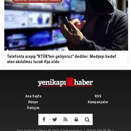
Telefonla arayıp "RTÜK'ten geliyoruz" dediler: Medyayı hedef
alan akılalmaz tuzak ifşa oldu
Ana Sayfa
RSS
Künye
Kampanyalar
İletişim
Tüm Hakları Saklıdır © 2016
YeniKapıHaber
|
0(312) 446 85 85
|