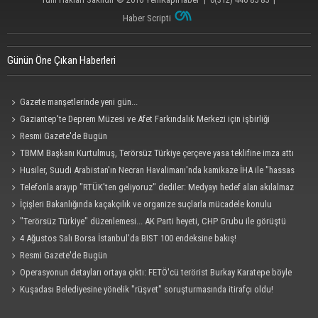
Haber Scripti
Günün Öne Çıkan Haberleri
Gazete manşetlerinde yeni gün...
Gaziantep'te Deprem Müzesi ve Afet Farkındalık Merkezi için işbirliği
protokolü imzalandı
Resmi Gazete'de Bugün
TBMM Başkanı Kurtulmuş, Terörsüz Türkiye çerçeve yasa teklifine imza attı
Husiler, Suudi Arabistan'ın Necran Havalimanı'nda kamikaze İHA ile "hassas
bir hedefi" vurduklarını açıkladı
Telefonla arayıp "RTÜK'ten geliyoruz" dediler: Medyayı hedef alan akılalmaz
tuzak ifşa oldu
İçişleri Bakanlığında kaçakçılık ve organize suçlarla mücadele konulu
güvenlik toplantısı yapıldı
"Terörsüz Türkiye" düzenlemesi... AK Parti heyeti, CHP Grubu ile görüştü
4 Ağustos Salı Borsa İstanbul'da BIST 100 endeksine bakış!
Resmi Gazete'de Bugün
Operasyonun detayları ortaya çıktı: FETÖ'cü terörist Burkay Karatepe böyle
yakalandı!
Kuşadası Belediyesine yönelik "rüşvet" soruşturmasında itirafçı oldu!
Cezaevinde 'sus' tehdidi