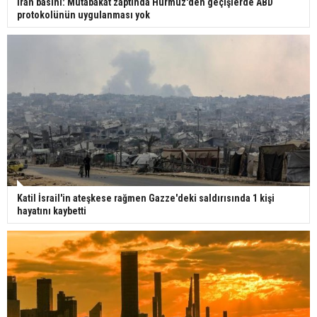
İran basını: Mutabakat zaptında Hürmüz'den geçişlerde ABD
protokolünün uygulanması yok
Katil İsrail'in ateşkese rağmen Gazze'deki saldırısında 1 kişi
hayatını kaybetti