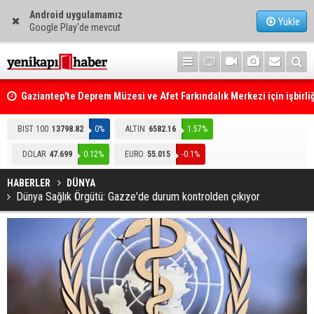
Android uygulamamız
Yükle
Google Play'de mevcut
Gaziantep'te Deprem Müzesi ve Afet Farkındalık Merkezi için işbirliğ
protokolü imzalandı
Resmi Gazete'de Bugün
BIST 100
13798.82
0%
ALTIN
6582.16
1.57%
DOLAR
47.699
0.12%
EURO
55.015
-0.1%
HABERLER
DÜNYA
Dünya Sağlık Örgütü: Gazze'de durum kontrolden çıkıyor