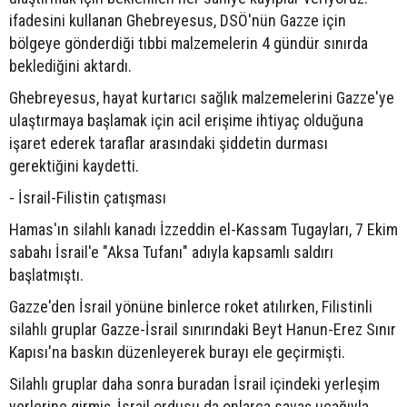
ifadesini kullanan Ghebreyesus, DSÖ'nün Gazze için
bölgeye gönderdiği tıbbi malzemelerin 4 gündür sınırda
beklediğini aktardı.
Ghebreyesus, hayat kurtarıcı sağlık malzemelerini Gazze'ye
ulaştırmaya başlamak için acil erişime ihtiyaç olduğuna
işaret ederek taraflar arasındaki şiddetin durması
gerektiğini kaydetti.
- İsrail-Filistin çatışması
Hamas'ın silahlı kanadı İzzeddin el-Kassam Tugayları, 7 Ekim
sabahı İsrail'e "Aksa Tufanı" adıyla kapsamlı saldırı
başlatmıştı.
Gazze'den İsrail yönüne binlerce roket atılırken, Filistinli
silahlı gruplar Gazze-İsrail sınırındaki Beyt Hanun-Erez Sınır
Kapısı'na baskın düzenleyerek burayı ele geçirmişti.
Silahlı gruplar daha sonra buradan İsrail içindeki yerleşim
yerlerine girmiş, İsrail ordusu da onlarca savaş uçağıyla