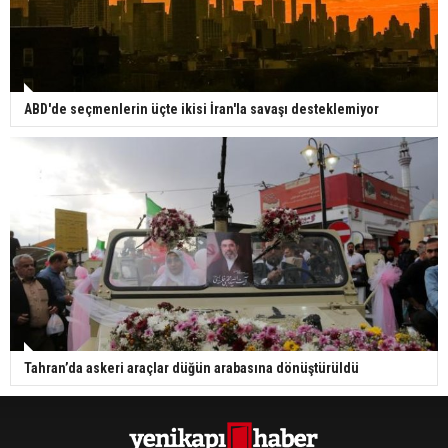
ABD'de seçmenlerin üçte ikisi İran'la savaşı desteklemiyor
Tahran’da askeri araçlar düğün arabasına dönüştürüldü