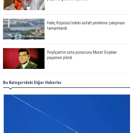
Haliç Köprüsü'ndeki asfalt yenileme çalışması
tamamlandı
Yeşilçam'ın usta yonucusu Murat Soydan
yaşamını yitirdi
Meral Akşener ile Müsavat Dervişoğlu cenazede
Bu Kategorideki Diğer Haberler
görüntülendi
29 Mayıs okullar tatil mi?