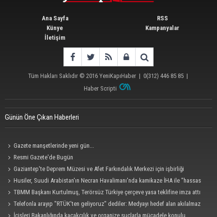
Ana Sayfa
RSS
Künye
Kampanyalar
İletişim
Tüm Hakları Saklıdır © 2016
YeniKapıHaber
|
0(312) 446 85 85
|
Haber Scripti
Günün Öne Çıkan Haberleri
Gazete manşetlerinde yeni gün...
Resmi Gazete'de Bugün
Gaziantep'te Deprem Müzesi ve Afet Farkındalık Merkezi için işbirliği
protokolü imzalandı
Husiler, Suudi Arabistan'ın Necran Havalimanı'nda kamikaze İHA ile "hassas
bir hedefi" vurduklarını açıkladı
TBMM Başkanı Kurtulmuş, Terörsüz Türkiye çerçeve yasa teklifine imza attı
Telefonla arayıp "RTÜK'ten geliyoruz" dediler: Medyayı hedef alan akılalmaz
tuzak ifşa oldu
İçişleri Bakanlığında kaçakçılık ve organize suçlarla mücadele konulu