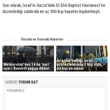
Son olarak, İsrail'in Gazze'deki El-Ehli Baptist Hastanesi'ne
düzenlediği saldırıda en az 500 kişi hayatını kaybetmişti.
Önceki ve Sonraki Haberler
İstanbul Valiliği: İsrail
Meteoroloji'den 14 ile 'sarı'
protestolarında 1 kişi öldü,
uyarı: Kuvvetli yağışa dikkat
63 kişi yaralandı
HABERE
YORUM KAT