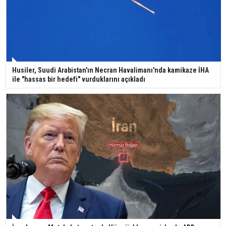
Bilim kurgu gerçekleşiyor... Dondurulmuş
insanları hayata döndürecek keşif
Ünlü türkücü Mahmut Tuncer estetik operasyon
Husiler, Suudi Arabistan'ın Necran Havalimanı'nda kamikaze İHA
geçirdi: Son hali gündem oldu
ile "hassas bir hedefi" vurduklarını açıkladı
Yerli turist 229,7 milyar lira seyahat harcaması
yaptı
Gazze'deki Sağlık Bakanlığı duyurdu: Vahşetin
pençesinde 2 salgın vaka tespit edildi