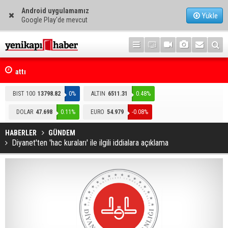
Android uygulamamız
Yükle
Google Play'de mevcut
mza
Telefonla arayıp "RTÜK'ten geliyoruz" dediler: Medyayı hedef alan
akılalmaz tuzak ifşa oldu
BIST 100
13798.82
0%
ALTIN
6511.31
0.48%
DOLAR
47.698
0.11%
EURO
54.979
-0.08%
HABERLER
GÜNDEM
Diyanet'ten 'hac kuraları' ile ilgili iddialara açıklama