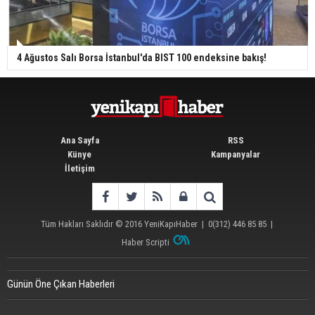
4 Ağustos Salı Borsa İstanbul'da BIST 100 endeksine bakış!
Ana Sayfa
RSS
Künye
Kampanyalar
İletişim
Tüm Hakları Saklıdır © 2016
YeniKapıHaber
|
0(312) 446 85 85
|
Haber Scripti
Günün Öne Çıkan Haberleri