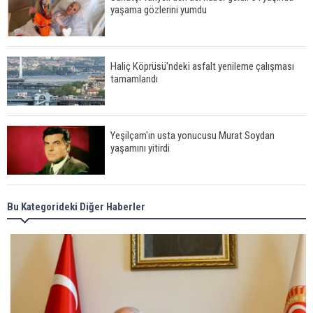
yaşama gözlerini yumdu
Haliç Köprüsü'ndeki asfalt yenileme çalışması
tamamlandı
Yeşilçam'ın usta yonucusu Murat Soydan
yaşamını yitirdi
Meral Akşener ile Müsavat Dervişoğlu cenazede
Bu Kategorideki Diğer Haberler
görüntülendi
29 Mayıs okullar tatil mi?