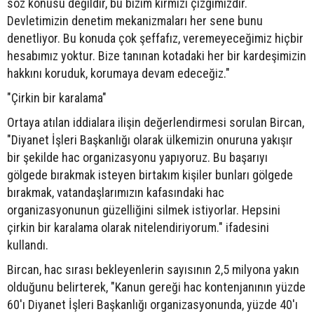
söz konusu değildir, bu bizim kırmızı çizgimizdir.
Devletimizin denetim mekanizmaları her sene bunu
denetliyor. Bu konuda çok şeffafız, veremeyeceğimiz hiçbir
hesabımız yoktur. Bize tanınan kotadaki her bir kardeşimizin
hakkını koruduk, korumaya devam edeceğiz."
"Çirkin bir karalama"
Ortaya atılan iddialara ilişin değerlendirmesi sorulan Bircan,
"Diyanet İşleri Başkanlığı olarak ülkemizin onuruna yakışır
bir şekilde hac organizasyonu yapıyoruz. Bu başarıyı
gölgede bırakmak isteyen birtakım kişiler bunları gölgede
bırakmak, vatandaşlarımızın kafasındaki hac
organizasyonunun güzelliğini silmek istiyorlar. Hepsini
çirkin bir karalama olarak nitelendiriyorum." ifadesini
kullandı.
Bircan, hac sırası bekleyenlerin sayısının 2,5 milyona yakın
olduğunu belirterek, "Kanun gereği hac kontenjanının yüzde
60'ı Diyanet İşleri Başkanlığı organizasyonunda, yüzde 40'ı