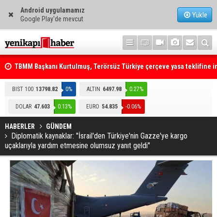
Android uygulamamız
Yükle
Google Play'de mevcut
TBMM Başkanı Kurtulmuş, Terörsüz Türkiye çerçeve yasa teklifine 
attı
Telefonla arayıp "RTÜK'ten geliyoruz" dediler: Medyayı hedef alan
BIST 100
13798.82
0%
ALTIN
6497.98
0.27%
akılalmaz tuzak ifşa oldu
DOLAR
47.603
0.13%
EURO
54.835
-0.06%
HABERLER
GÜNDEM
Diplomatik kaynaklar: "İsrail'den Türkiye'nin Gazze'ye kargo
uçaklarıyla yardım etmesine olumsuz yanıt geldi"