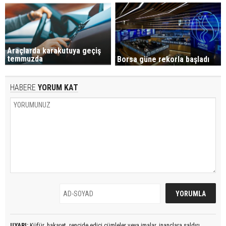
Araçlarda karakutuya geçiş
temmuzda
Borsa güne rekorla başladı
HABERE
YORUM KAT
UYARI:
Küfür, hakaret, rencide edici cümleler veya imalar, inançlara saldırı