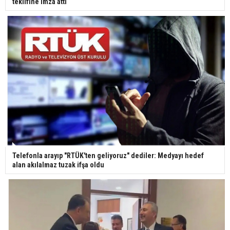
teklifine imza attı
Yerli turist 229,7 milyar lira seyahat harcaması
yaptı
Gazze'deki Sağlık Bakanlığı duyurdu: Vahşetin
pençesinde 2 salgın vaka tespit edildi
Telefonla arayıp "RTÜK'ten geliyoruz" dediler: Medyayı hedef
alan akılalmaz tuzak ifşa oldu