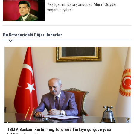
Yeşilçam'ın usta yonucusu Murat Soydan
yaşamını yitirdi
Meral Akşener ile Müsavat Dervişoğlu cenazede
Bu Kategorideki Diğer Haberler
görüntülendi
29 Mayıs okullar tatil mi?
Bilim kurgu gerçekleşiyor... Dondurulmuş
insanları hayata döndürecek keşif
Ünlü türkücü Mahmut Tuncer estetik operasyon
geçirdi: Son hali gündem oldu
TBMM Başkanı Kurtulmuş, Terörsüz Türkiye çerçeve yasa