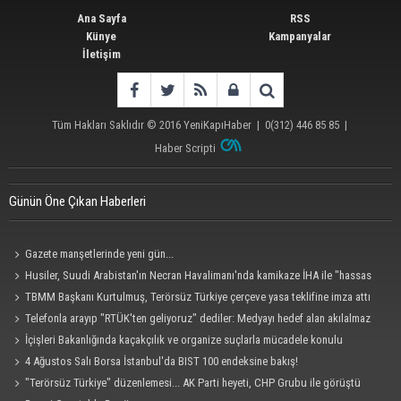
Ana Sayfa
RSS
Künye
Kampanyalar
İletişim
Tüm Hakları Saklıdır © 2016
YeniKapıHaber
|
0(312) 446 85 85
|
Haber Scripti
Günün Öne Çıkan Haberleri
Gazete manşetlerinde yeni gün...
Husiler, Suudi Arabistan'ın Necran Havalimanı'nda kamikaze İHA ile "hassas
bir hedefi" vurduklarını açıkladı
TBMM Başkanı Kurtulmuş, Terörsüz Türkiye çerçeve yasa teklifine imza attı
Telefonla arayıp "RTÜK'ten geliyoruz" dediler: Medyayı hedef alan akılalmaz
tuzak ifşa oldu
İçişleri Bakanlığında kaçakçılık ve organize suçlarla mücadele konulu
güvenlik toplantısı yapıldı
4 Ağustos Salı Borsa İstanbul'da BIST 100 endeksine bakış!
"Terörsüz Türkiye" düzenlemesi... AK Parti heyeti, CHP Grubu ile görüştü