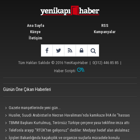
Ana Sayfa
RSS
Künye
Kampanyalar
İletişim
Tüm Hakları Saklıdır © 2016
YeniKapıHaber
|
0(312) 446 85 85
|
Haber Scripti
Günün Öne Çıkan Haberleri
Gazete manşetlerinde yeni gün...
Husiler, Suudi Arabistan'ın Necran Havalimanı'nda kamikaze İHA ile "hassas
bir hedefi" vurduklarını açıkladı
TBMM Başkanı Kurtulmuş, Terörsüz Türkiye çerçeve yasa teklifine imza attı
Telefonla arayıp "RTÜK'ten geliyoruz" dediler: Medyayı hedef alan akılalmaz
tuzak ifşa oldu
İçişleri Bakanlığında kaçakçılık ve organize suçlarla mücadele konulu