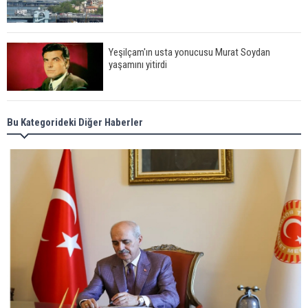
Yeşilçam'ın usta yonucusu Murat Soydan
yaşamını yitirdi
Meral Akşener ile Müsavat Dervişoğlu cenazede
Bu Kategorideki Diğer Haberler
görüntülendi
29 Mayıs okullar tatil mi?
Bilim kurgu gerçekleşiyor... Dondurulmuş
insanları hayata döndürecek keşif