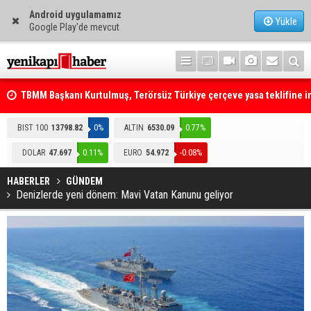
Android uygulamamız
Yükle
Google Play'de mevcut
TBMM Başkanı Kurtulmuş, Terörsüz Türkiye çerçeve yasa teklifine 
attı
Telefonla arayıp "RTÜK'ten geliyoruz" dediler: Medyayı hedef alan
akılalmaz tuzak ifşa oldu
BIST 100
13798.82
0%
ALTIN
6530.09
0.77%
DOLAR
47.697
0.11%
EURO
54.972
-0.08%
HABERLER
GÜNDEM
Denizlerde yeni dönem: Mavi Vatan Kanunu geliyor