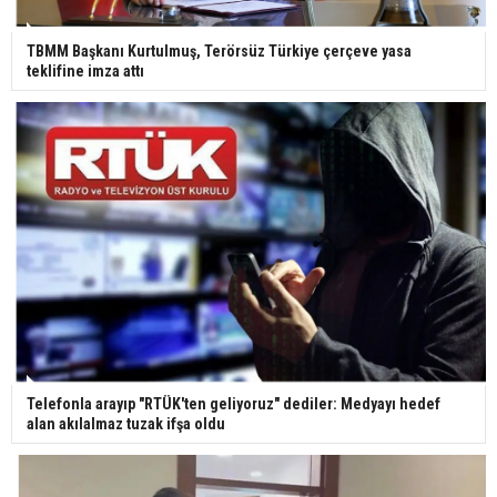
Ünlü türkücü Mahmut Tuncer estetik operasyon
geçirdi: Son hali gündem oldu
TBMM Başkanı Kurtulmuş, Terörsüz Türkiye çerçeve yasa
teklifine imza attı
Yerli turist 229,7 milyar lira seyahat harcaması
yaptı
Gazze'deki Sağlık Bakanlığı duyurdu: Vahşetin
pençesinde 2 salgın vaka tespit edildi
Telefonla arayıp "RTÜK'ten geliyoruz" dediler: Medyayı hedef
alan akılalmaz tuzak ifşa oldu