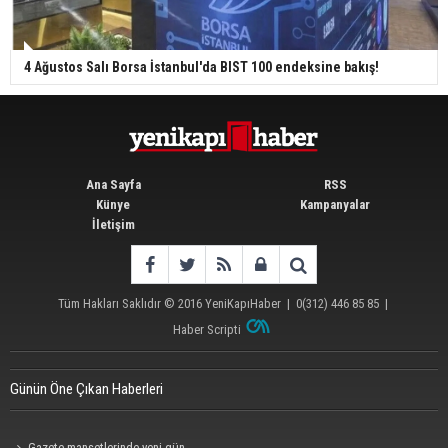
4 Ağustos Salı Borsa İstanbul'da BIST 100 endeksine bakış!
Ana Sayfa
RSS
Künye
Kampanyalar
İletişim
Tüm Hakları Saklıdır © 2016
YeniKapıHaber
|
0(312) 446 85 85
|
Haber Scripti
Günün Öne Çıkan Haberleri
Gazete manşetlerinde yeni gün...