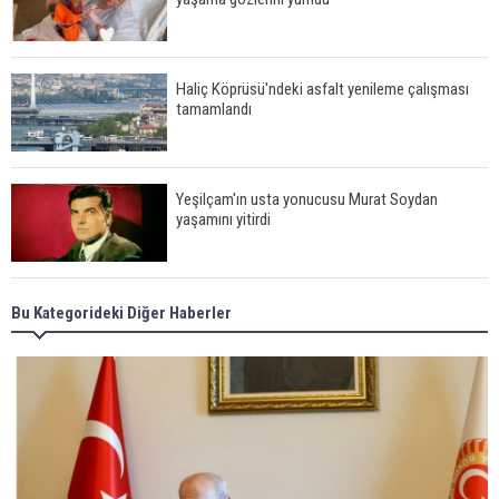
Haliç Köprüsü'ndeki asfalt yenileme çalışması
tamamlandı
Yeşilçam'ın usta yonucusu Murat Soydan
yaşamını yitirdi
Meral Akşener ile Müsavat Dervişoğlu cenazede
Bu Kategorideki Diğer Haberler
görüntülendi
29 Mayıs okullar tatil mi?