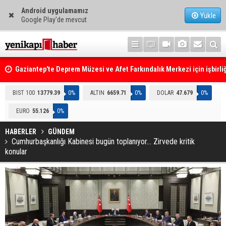
Android uygulamamız
Yükle
Google Play'de mevcut
Gaziantep'te Deprem Müzesi ve Afet Farkındalık Merkezi için işbirliğ
protokolü imzalandı
Resmi Gazete'de Bugün
BIST 100
13779.39
0%
ALTIN
6659.71
0%
DOLAR
47.679
0%
EURO
55.126
0%
HABERLER
GÜNDEM
Cumhurbaşkanlığı Kabinesi bugün toplanıyor... Zirvede kritik
konular