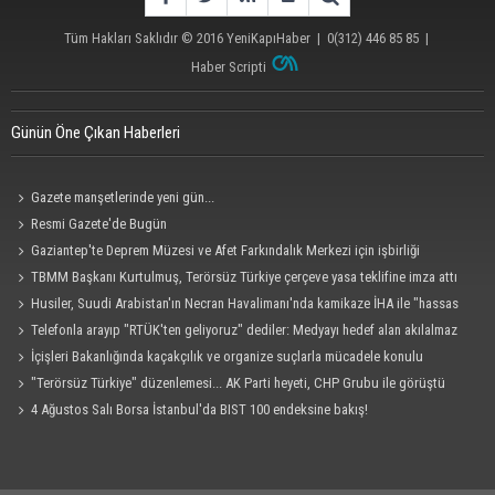
Tüm Hakları Saklıdır © 2016
YeniKapıHaber
|
0(312) 446 85 85
|
Haber Scripti
Günün Öne Çıkan Haberleri
Gazete manşetlerinde yeni gün...
Resmi Gazete'de Bugün
Gaziantep'te Deprem Müzesi ve Afet Farkındalık Merkezi için işbirliği
protokolü imzalandı
TBMM Başkanı Kurtulmuş, Terörsüz Türkiye çerçeve yasa teklifine imza attı
Husiler, Suudi Arabistan'ın Necran Havalimanı'nda kamikaze İHA ile "hassas
bir hedefi" vurduklarını açıkladı
Telefonla arayıp "RTÜK'ten geliyoruz" dediler: Medyayı hedef alan akılalmaz
tuzak ifşa oldu
İçişleri Bakanlığında kaçakçılık ve organize suçlarla mücadele konulu
güvenlik toplantısı yapıldı
"Terörsüz Türkiye" düzenlemesi... AK Parti heyeti, CHP Grubu ile görüştü
4 Ağustos Salı Borsa İstanbul'da BIST 100 endeksine bakış!