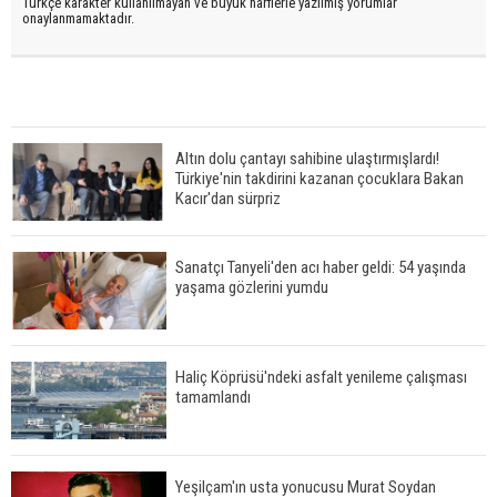
Türkçe karakter kullanılmayan ve büyük harflerle yazılmış yorumlar
onaylanmamaktadır.
Altın dolu çantayı sahibine ulaştırmışlardı!
Türkiye'nin takdirini kazanan çocuklara Bakan
Kacır'dan sürpriz
Sanatçı Tanyeli'den acı haber geldi: 54 yaşında
yaşama gözlerini yumdu
Haliç Köprüsü'ndeki asfalt yenileme çalışması
tamamlandı
Yeşilçam'ın usta yonucusu Murat Soydan