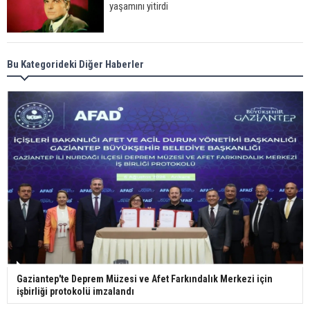
yaşamını yitirdi
Meral Akşener ile Müsavat Dervişoğlu cenazede
Bu Kategorideki Diğer Haberler
görüntülendi
29 Mayıs okullar tatil mi?
Bilim kurgu gerçekleşiyor... Dondurulmuş
insanları hayata döndürecek keşif
Ünlü türkücü Mahmut Tuncer estetik operasyon
Gaziantep'te Deprem Müzesi ve Afet Farkındalık Merkezi için
geçirdi: Son hali gündem oldu
işbirliği protokolü imzalandı