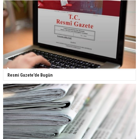
Yerli turist 229,7 milyar lira seyahat harcaması
yaptı
Gazze'deki Sağlık Bakanlığı duyurdu: Vahşetin
pençesinde 2 salgın vaka tespit edildi
Resmi Gazete'de Bugün