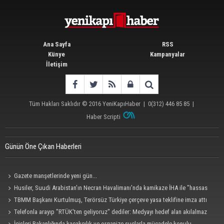
Ana Sayfa
RSS
Künye
Kampanyalar
İletişim
Tüm Hakları Saklıdır © 2016
YeniKapıHaber
|
0(312) 446 85 85
|
Haber Scripti
Günün Öne Çıkan Haberleri
Gazete manşetlerinde yeni gün...
Husiler, Suudi Arabistan'ın Necran Havalimanı'nda kamikaze İHA ile "hassas
bir hedefi" vurduklarını açıkladı
TBMM Başkanı Kurtulmuş, Terörsüz Türkiye çerçeve yasa teklifine imza attı
Telefonla arayıp "RTÜK'ten geliyoruz" dediler: Medyayı hedef alan akılalmaz
tuzak ifşa oldu
İçişleri Bakanlığında kaçakçılık ve organize suçlarla mücadele konulu