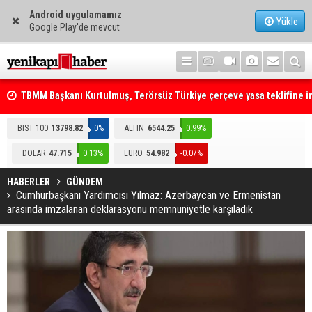
Android uygulamamız
Yükle
Google Play'de mevcut
TBMM Başkanı Kurtulmuş, Terörsüz Türkiye çerçeve yasa teklifine 
attı
Telefonla arayıp "RTÜK'ten geliyoruz" dediler: Medyayı hedef alan
akılalmaz tuzak ifşa oldu
BIST 100
13798.82
0%
ALTIN
6544.25
0.99%
DOLAR
47.715
0.13%
EURO
54.982
-0.07%
HABERLER
GÜNDEM
Cumhurbaşkanı Yardımcısı Yılmaz: Azerbaycan ve Ermenistan
arasında imzalanan deklarasyonu memnuniyetle karşıladık