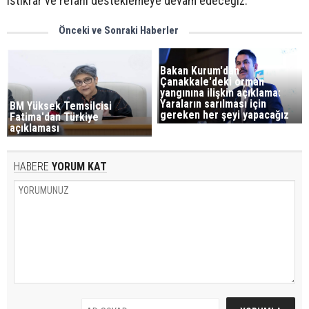
istikrar ve refahı desteklemeye devam edeceğiz."
Önceki ve Sonraki Haberler
Bakan Kurum'dan
Çanakkale'deki orman
yangınına ilişkin açıklama:
Yaraların sarılması için
BM Yüksek Temsilcisi
gereken her şeyi yapacağız
Fatima'dan Türkiye
açıklaması
HABERE
YORUM KAT