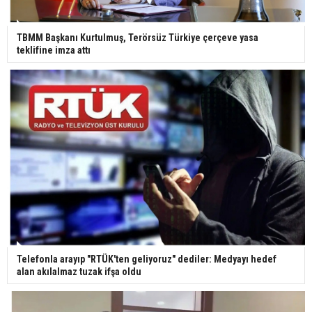
Ünlü türkücü Mahmut Tuncer estetik operasyon
geçirdi: Son hali gündem oldu
TBMM Başkanı Kurtulmuş, Terörsüz Türkiye çerçeve yasa
teklifine imza attı
Yerli turist 229,7 milyar lira seyahat harcaması
yaptı
Gazze'deki Sağlık Bakanlığı duyurdu: Vahşetin
pençesinde 2 salgın vaka tespit edildi
Telefonla arayıp "RTÜK'ten geliyoruz" dediler: Medyayı hedef
alan akılalmaz tuzak ifşa oldu