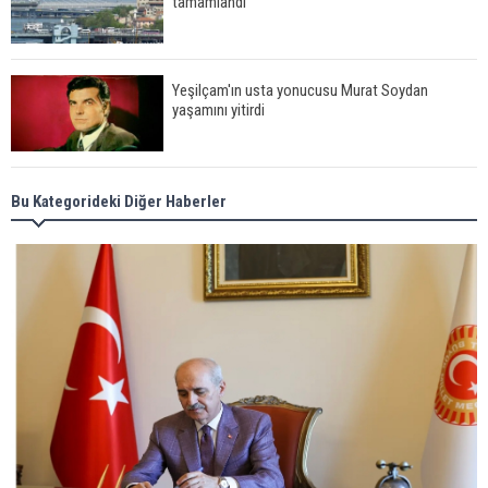
tamamlandı
Yeşilçam'ın usta yonucusu Murat Soydan
yaşamını yitirdi
Meral Akşener ile Müsavat Dervişoğlu cenazede
Bu Kategorideki Diğer Haberler
görüntülendi
29 Mayıs okullar tatil mi?
Bilim kurgu gerçekleşiyor... Dondurulmuş
insanları hayata döndürecek keşif