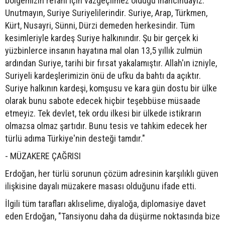
bölgemizin refahı için vazgeçilmez olduğu inancındayız.
Unutmayın, Suriye Suriyelilerindir. Suriye, Arap, Türkmen,
Kürt, Nusayri, Sünni, Dürzi demeden herkesindir. Tüm
kesimleriyle kardeş Suriye halkınındır. Şu bir gerçek ki
yüzbinlerce insanın hayatına mal olan 13,5 yıllık zulmün
ardından Suriye, tarihi bir fırsat yakalamıştır. Allah'ın izniyle,
Suriyeli kardeşlerimizin önü de ufku da bahtı da açıktır.
Suriye halkının kardeşi, komşusu ve kara gün dostu bir ülke
olarak bunu sabote edecek hiçbir teşebbüse müsaade
etmeyiz. Tek devlet, tek ordu ilkesi bir ülkede istikrarın
olmazsa olmaz şartıdır. Bunu tesis ve tahkim edecek her
türlü adıma Türkiye'nin desteği tamdır."
- MÜZAKERE ÇAĞRISI
Erdoğan, her türlü sorunun çözüm adresinin karşılıklı güven
ilişkisine dayalı müzakere masası olduğunu ifade etti.
İlgili tüm tarafları aklıselime, diyaloğa, diplomasiye davet
eden Erdoğan, "Tansiyonu daha da düşürme noktasında bize