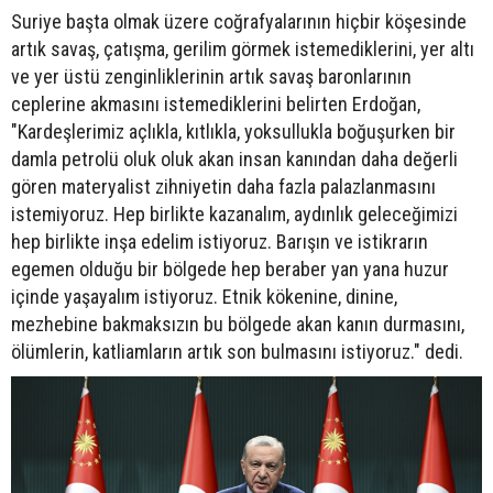
Suriye başta olmak üzere coğrafyalarının hiçbir köşesinde
artık savaş, çatışma, gerilim görmek istemediklerini, yer altı
ve yer üstü zenginliklerinin artık savaş baronlarının
ceplerine akmasını istemediklerini belirten Erdoğan,
"Kardeşlerimiz açlıkla, kıtlıkla, yoksullukla boğuşurken bir
damla petrolü oluk oluk akan insan kanından daha değerli
gören materyalist zihniyetin daha fazla palazlanmasını
istemiyoruz. Hep birlikte kazanalım, aydınlık geleceğimizi
hep birlikte inşa edelim istiyoruz. Barışın ve istikrarın
egemen olduğu bir bölgede hep beraber yan yana huzur
içinde yaşayalım istiyoruz. Etnik kökenine, dinine,
mezhebine bakmaksızın bu bölgede akan kanın durmasını,
ölümlerin, katliamların artık son bulmasını istiyoruz." dedi.