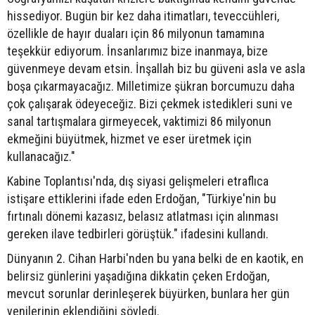
hissediyor. Bugün bir kez daha itimatları, teveccühleri,
özellikle de hayır duaları için 86 milyonun tamamına
teşekkür ediyorum. İnsanlarımız bize inanmaya, bize
güvenmeye devam etsin. İnşallah biz bu güveni asla ve asla
boşa çıkarmayacağız. Milletimize şükran borcumuzu daha
çok çalışarak ödeyeceğiz. Bizi çekmek istedikleri suni ve
sanal tartışmalara girmeyecek, vaktimizi 86 milyonun
ekmeğini büyütmek, hizmet ve eser üretmek için
kullanacağız."
Kabine Toplantısı'nda, dış siyasi gelişmeleri etraflıca
istişare ettiklerini ifade eden Erdoğan, "Türkiye'nin bu
fırtınalı dönemi kazasız, belasız atlatması için alınması
gereken ilave tedbirleri görüştük." ifadesini kullandı.
Dünyanın 2. Cihan Harbi'nden bu yana belki de en kaotik, en
belirsiz günlerini yaşadığına dikkatin çeken Erdoğan,
mevcut sorunlar derinleşerek büyürken, bunlara her gün
yenilerinin eklendiğini söyledi.