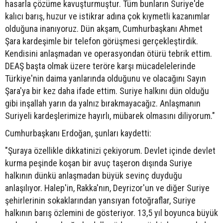
hasarla çözüme kavuşturmuştur. Tüm bunların Suriye'de
kalıcı barış, huzur ve istikrar adına çok kıymetli kazanımlar
olduğuna inanıyoruz. Dün akşam, Cumhurbaşkanı Ahmet
Şara kardeşimle bir telefon görüşmesi gerçekleştirdik.
Kendisini anlaşmadan ve operasyondan ötürü tebrik ettim.
DEAŞ başta olmak üzere teröre karşı mücadelelerinde
Türkiye'nin daima yanlarında olduğunu ve olacağını Sayın
Şara'ya bir kez daha ifade ettim. Suriye halkını dün olduğu
gibi inşallah yarın da yalnız bırakmayacağız. Anlaşmanın
Suriyeli kardeşlerimize hayırlı, mübarek olmasını diliyorum."
Cumhurbaşkanı Erdoğan, şunları kaydetti:
"Şuraya özellikle dikkatinizi çekiyorum. Devlet içinde devlet
kurma peşinde koşan bir avuç taşeron dışında Suriye
halkının dünkü anlaşmadan büyük sevinç duyduğu
anlaşılıyor. Halep'in, Rakka'nın, Deyrizor'un ve diğer Suriye
şehirlerinin sokaklarından yansıyan fotoğraflar, Suriye
halkının barış özlemini de gösteriyor. 13,5 yıl boyunca büyük