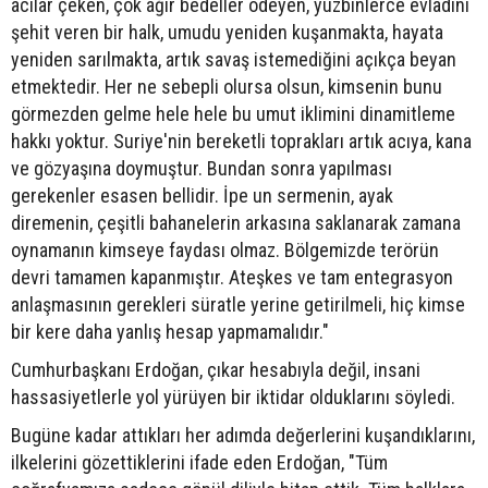
acılar çeken, çok ağır bedeller ödeyen, yüzbinlerce evladını
şehit veren bir halk, umudu yeniden kuşanmakta, hayata
yeniden sarılmakta, artık savaş istemediğini açıkça beyan
etmektedir. Her ne sebepli olursa olsun, kimsenin bunu
görmezden gelme hele hele bu umut iklimini dinamitleme
hakkı yoktur. Suriye'nin bereketli toprakları artık acıya, kana
ve gözyaşına doymuştur. Bundan sonra yapılması
gerekenler esasen bellidir. İpe un sermenin, ayak
diremenin, çeşitli bahanelerin arkasına saklanarak zamana
oynamanın kimseye faydası olmaz. Bölgemizde terörün
devri tamamen kapanmıştır. Ateşkes ve tam entegrasyon
anlaşmasının gerekleri süratle yerine getirilmeli, hiç kimse
bir kere daha yanlış hesap yapmamalıdır."
Cumhurbaşkanı Erdoğan, çıkar hesabıyla değil, insani
hassasiyetlerle yol yürüyen bir iktidar olduklarını söyledi.
Bugüne kadar attıkları her adımda değerlerini kuşandıklarını,
ilkelerini gözettiklerini ifade eden Erdoğan, "Tüm