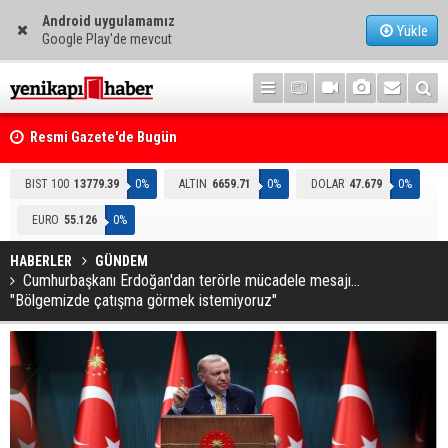
Android uygulamamız
Yükle
Google Play'de mevcut
i
Resmi Gazete'de Bugün
BIST 100
13779.39
0%
ALTIN
6659.71
0%
DOLAR
47.679
0%
EURO
55.126
0%
HABERLER
GÜNDEM
Cumhurbaşkanı Erdoğan'dan terörle mücadele mesajı...
"Bölgemizde çatışma görmek istemiyoruz"