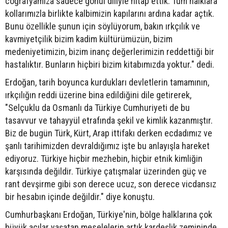
coğrafyamıza sadece gönül diliyle hitap ettik. Tüm halklara
kollarımızla birlikte kalbimizin kapılarını ardına kadar açtık.
Bunu özellikle şunun için söylüyorum, bakın ırkçılık ve
kavmiyetçilik bizim kadim kültürümüzün, bizim
medeniyetimizin, bizim inanç değerlerimizin reddettiği bir
hastalıktır. Bunların hiçbiri bizim kitabımızda yoktur." dedi.
Erdoğan, tarih boyunca kurdukları devletlerin tamamının,
ırkçılığın reddi üzerine bina edildiğini dile getirerek,
"Selçuklu da Osmanlı da Türkiye Cumhuriyeti de bu
tasavvur ve tahayyül etrafında şekil ve kimlik kazanmıştır.
Biz de bugün Türk, Kürt, Arap ittifakı derken ecdadımız ve
şanlı tarihimizden devraldığımız işte bu anlayışla hareket
ediyoruz. Türkiye hiçbir mezhebin, hiçbir etnik kimliğin
karşısında değildir. Türkiye çatışmalar üzerinden güç ve
rant devşirme gibi son derece ucuz, son derece vicdansız
bir hesabın içinde değildir." diye konuştu.
Cumhurbaşkanı Erdoğan, Türkiye'nin, bölge halklarına çok
büyük acılar yaşatan meselelerin artık kardeşlik zemininde