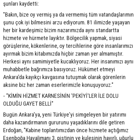
şunları kaydetti:
"Bakın, bize oy vermiş ya da vermemiş tüm vatandaşlarımın
şunu çok iyi bilmesini arzu ediyorum. 81 ilimizde yaşayan
her bir kardeşimiz bizim nazarımızda aynı standartta
hizmete ve hürmete layıktır. Bölgecilik yapmak, siyasi
görüşlerine, kökenlerine, oy tercihlerine göre insanlarımızı
ayırmak bizim kitabımızda hiçbir zaman yer almamıştır.
Herkesi aynı samimiyetle kucaklıyoruz. Her insanımızı aynı
muhabbetle bağrımıza basıyoruz. Hükümet etmeyi
Ankara'da kayıkçı kavgasına tutuşmak olarak görenlerin
aksine biz her zaman eserlerimizle konuşuyoruz."
- "KİMİN HİZMET KARNESİNİN 'PEKİYİ'LER İLE DOLU
OLDUĞU GAYET BELLİ"
Bugün Ankara'ya, yeni Türkiye'yi simgeleyen bir yatırımı
daha kazandırmanın gururunu yaşadıklarını dile getiren
Erdoğan, "Kabine toplantımızdan önce hizmete açtığımız
Esenboğa Havalimanı 3. pistinin ve kulesinin hayırlı, uğurlu