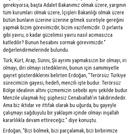
gerekiyorsa, başta Adalet Bakanımız olmak üzere, yargının
tüm kurumları olmak üzere, İçişleri Bakanlığı olmak üzere
bütün bunların üzerine üzerine gitmek suretiyle gereğini
yapmak bizim görevimizdir, bizim vazifemizdir. O pırlanta
gibi yavru, o kadar güzelimsi yavru nasıl acımasızca
katledilir? Bunun hesabını sormak görevimizdir."
değerlendirmelerinde bulundu.
Türk, Kürt, Arap, Sünni, Şii ayrımı yapmaksızın bir olmayı, iri
olmayı, diri olmayı istediklerini, bunun için samimiyetle
gayret gösterdiklerini belirten Erdoğan, "Terörsüz Türkiye
sürecimizin gayesi, hedefi, menzili işte budur. Terörsüz
Bölge idealinin altını çizmemizin sebebi aynı şekilde budur.
Menzile ulaşmak hiç şüphesiz Cenabıallah'ın takdirindedir.
Ama biz iktidar ve ittifak olarak bu uğurda, bu gayeyle
çalışmayı sağduyulu bir yaklaşım içinde olmayı inşallah
kararlılıkla devam ettireceğiz." diye konuştu.
Erdoğan, "Bizi bölmek, bizi parçalamak, bizi birbirimize