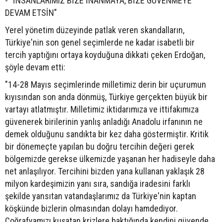
- "İNSANLARIMIZ BİZE İNANMAYA, BİZE GÜVENMEYE
DEVAM ETSİN"
Yerel yönetim düzeyinde patlak veren skandalların,
Türkiye'nin son genel seçimlerde ne kadar isabetli bir
tercih yaptığını ortaya koyduğuna dikkati çeken Erdoğan,
şöyle devam etti:
"14-28 Mayıs seçimlerinde milletimiz derin bir uçurumun
kıyısından son anda dönmüş, Türkiye gerçekten büyük bir
vartayı atlatmıştır. Milletimiz iktidarımıza ve ittifakımıza
güvenerek birilerinin yanlış anladığı Anadolu irfanının ne
demek olduğunu sandıkta bir kez daha göstermiştir. Kritik
bir dönemeçte yapılan bu doğru tercihin değeri gerek
bölgemizde gerekse ülkemizde yaşanan her hadiseyle daha
net anlaşılıyor. Tercihini bizden yana kullanan yaklaşık 28
milyon kardeşimizin yanı sıra, sandığa iradesini farklı
şekilde yansıtan vatandaşlarımız da Türkiye'nin kaptan
köşkünde bizlerin olmasından dolayı hamdediyor.
Coğrafyamızı kuşatan krizlere baktığında kendini güvende