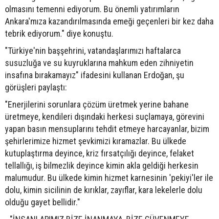
olmasını temenni ediyorum. Bu önemli yatırımların
Ankara'mıza kazandırılmasında emeği geçenleri bir kez daha
tebrik ediyorum." diye konuştu.
"Türkiye'nin başşehrini, vatandaşlarımızı haftalarca
susuzluğa ve su kuyruklarına mahkum eden zihniyetin
insafına bırakamayız" ifadesini kullanan Erdoğan, şu
görüşleri paylaştı:
"Enerjilerini sorunlara çözüm üretmek yerine bahane
üretmeye, kendileri dışındaki herkesi suçlamaya, görevini
yapan basın mensuplarını tehdit etmeye harcayanlar, bizim
şehirlerimize hizmet şevkimizi kıramazlar. Bu ülkede
kutuplaştırma deyince, kriz fırsatçılığı deyince, felaket
tellallığı, iş bilmezlik deyince kimin akla geldiği herkesin
malumudur. Bu ülkede kimin hizmet karnesinin 'pekiyi'ler ile
dolu, kimin sicilinin de kırıklar, zayıflar, kara lekelerle dolu
olduğu gayet bellidir."