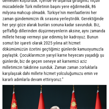
demeden koşturduk. İçeride ve dışarıda girdiğimiz hiçbir
mücadelede Türk milletinin başını yere eğdirmedik, 86
milyona mahcup olmadık. Türkiye'nin menfaatlerini her
zaman gündemimizin ilk sırasına yerleştirdik. Gerektiğinde
her şeyi göze alarak bunları sonuna kadar savunduk. Biz,
şeffaflığı dillerinden düşürmeyenlerin aksine, aynı zamanda
millete hesap vermeyi şiar edinmiş bir kadroyuz. Bunun
somut bir işareti olarak 2025 yılına ait hizmet
dökümümüzün özetini geçtiğimiz günlerde kamuoyumuzla
paylaştık. Çocuklarımızın yarıyıl karne heyecanı yaşadığı şu
günlerde, biz de geçen seneye ait karnemizi aziz
milletimizin takdirine sunduk. Zaman zaman zorluklarla
karşılaşsak dahi millete hizmet yolculuğumuzu emin ve
kararlı adımlarla devam ettiriyoruz."