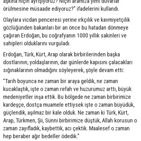
aşkına niçin ayrışıyoruz? Niçin aramıza yeni duvarlar
örülmesine müsaade ediyoruz?" ifadelerini kullandı.
Olaylara vicdan penceresi yerine ırkçılık ve kavmiyetçilik
gözlüğünden bakanları bir an önce bu hatadan dönmeye
çağıran Erdoğan, bu coğrafyanın 1000 yıllık sakinleri ve
sahipleri olduklarını vurguladı.
Erdoğan, Türk, Kürt, Arap olarak birbirilerinden başka
dostlarının, yoldaşlarının, dar günlerde kapısını çalacakları
sığınaklarının olmadığını söyleyerek, şöyle devam etti:
"Tarih boyunca ne zaman bir araya geldik, ne zaman
kucaklaştık, işte o zaman refah ve huzurumuz arttı, büyük
medeniyetler inşa ettik. Bu bölgede ne zaman birbirimize
kardeşçe, dostça muamele ettiysek işte o zaman büyüdük,
güçlendik, aşılmaz bir kale olduk. Ne zaman ki Türk, Kürt,
Arap, Türkmen, Şii, Sünni birbirimize düştük, Allah korusun o
zaman zayıfladık, kaybettik, acı çektik. Maalesef o zaman
hep beraber ağır bedeller ödedik."