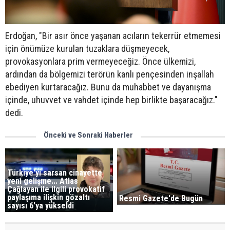
Erdoğan, "Bir asır önce yaşanan acıların tekerrür etmemesi
için önümüze kurulan tuzaklara düşmeyecek,
provokasyonlara prim vermeyeceğiz. Önce ülkemizi,
ardından da bölgemizi terörün kanlı pençesinden inşallah
ebediyen kurtaracağız. Bunu da muhabbet ve dayanışma
içinde, uhuvvet ve vahdet içinde hep birlikte başaracağız."
dedi.
Önceki ve Sonraki Haberler
Türkiye'yi sarsan cinayette
yeni gelişme... Atlas
Çağlayan ile ilgili provokatif
paylaşıma ilişkin gözaltı
Resmi Gazete'de Bugün
sayısı 6'ya yükseldi