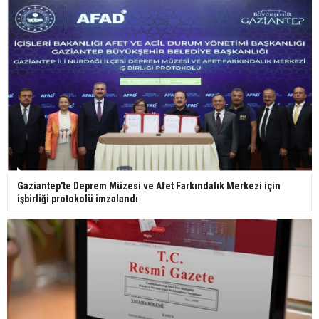
29 Mayıs okullar tatil mi?
Bilim kurgu gerçekleşiyor... Dondurulmuş
insanları hayata döndürecek keşif
Ünlü türkücü Mahmut Tuncer estetik operasyon
Gaziantep'te Deprem Müzesi ve Afet Farkındalık Merkezi için
geçirdi: Son hali gündem oldu
işbirliği protokolü imzalandı
Yerli turist 229,7 milyar lira seyahat harcaması
yaptı
Gazze'deki Sağlık Bakanlığı duyurdu: Vahşetin