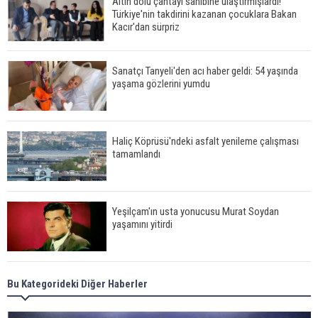
Altın dolu çantayı sahibine ulaştırmışlardı!
Türkiye'nin takdirini kazanan çocuklara Bakan
Kacır'dan sürpriz
Sanatçı Tanyeli'den acı haber geldi: 54 yaşında
yaşama gözlerini yumdu
Haliç Köprüsü'ndeki asfalt yenileme çalışması
tamamlandı
Yeşilçam'ın usta yonucusu Murat Soydan
yaşamını yitirdi
Meral Akşener ile Müsavat Dervişoğlu cenazede
Bu Kategorideki Diğer Haberler
görüntülendi