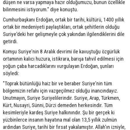
düşen ne varsa yapmaya hazır olduğumuzu, bunun özellikle
bilinmesini istiyorum." diye konuştu.
Cumhurbaşkanı Erdoğan, ortak bir tarihi, kültürü, 1400 yıllık
ortak bir medeniyeti paylaştıkları, ortak şehitlerin olduğu
Suriye'deki her gelişmeyle çok yakından ilgilendiklerini dile
getirdi.
Komşu Suriye'nin 8 Aralık devrimi ile kavuştuğu özgürlük
ortamının kalıcı huzura, istikrara, barışa tahvil edilmesi için
yoğun çaba harcadıklarını vurgulayan Erdoğan, şunları
söyledi:
"Toprak bütünlüğü haiz bir ve beraber Suriye'nin tüm
bölgemizin refahı için vazgeçilmez olduğu inancındayız.
Unutmayın, Suriye Suriyelilerindir. Suriye, Arap, Türkmen,
Kürt, Nusayri, Sünni, Dürzi demeden herkesindir. Tüm
kesimleriyle kardeş Suriye halkınındır. Şu bir gerçek ki
yüzbinlerce insanın hayatına mal olan 13,5 yıllık zulmün
ardından Suriye, tarihi bir fırsat yakalamıştır. Allah'ın izniyle,