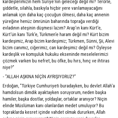
kardeşlerimizin hem Suriye'nin geleceği değil mi? Terörle,
şiddetle, silahla, baskıyla hiçbir yere varılamayacağını
anlamak için daha kaç çocuğun ölmesi, daha kaç annenin
yüreğine henüz ömrünün baharında toprağa verdiği
evladının ateşinin düşmesi lazım? Arap'ın kanı Kürt'e,
Kürt'ün kanı Türk'e, Türkmen'e haram değil mi? Kürt bizim
kardeşimiz, Arap bizim kardeşimiz; Türkmen, Sünni, Şii, Alevi
bizim canımız, ciğerimiz, can kardeşimiz değil mi? Öyleyse
kardeşlik ve komşuluk hukuku ekseninde meselelerimizi
çözmek varken bu nefret, bu öfke, bu hırs, hınç ve ihtiras
niye?"
- "ALLAH AŞKINA NİÇİN AYRIŞIYORUZ?"
Erdoğan, "Türkiye Cumhuriyeti buradayken, bu devlet Allah'a
hamdolsun dimdik ayaktayken soruyorum, neden başka
hamiler, başka dostlar, yoldaşlar, ortaklar aranıyor? Niçin
elinde Müslüman kanı olanlardan medet umuluyor? Bu
topraklarda kesret içinde vahdet olmak dururken, Allah