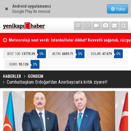
Android uygulamamız
Yükle
Google Play'de mevcut
Meteoroloji saat verdi: İstanbullular dikkat! Kuvvetli sağanak, rüzga
fırtına geliyor... Tedbirinizi alın
Emniyet Genel Müdürlüğüne (EGM) 6 bin 250 kadro ihdas edildi
BIST 100
13779.39
0%
ALTIN
6659.71
0%
DOLAR
47.679
0%
EURO
55.126
0%
HABERLER
GÜNDEM
Cumhurbaşkanı Erdoğan'dan Azerbaycan'a kritik ziyaret!