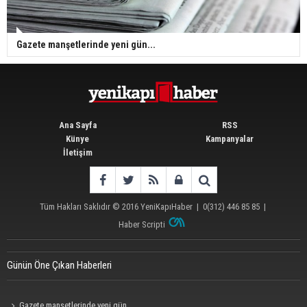
Gazete manşetlerinde yeni gün...
Ana Sayfa
RSS
Künye
Kampanyalar
İletişim
Tüm Hakları Saklıdır © 2016
YeniKapıHaber
|
0(312) 446 85 85
|
Haber Scripti
Günün Öne Çıkan Haberleri
Gazete manşetlerinde yeni gün...