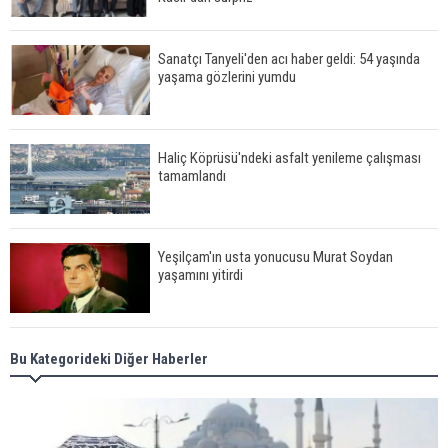
Sanatçı Tanyeli'den acı haber geldi: 54 yaşında
yaşama gözlerini yumdu
Haliç Köprüsü'ndeki asfalt yenileme çalışması
tamamlandı
Yeşilçam'ın usta yonucusu Murat Soydan
yaşamını yitirdi
Meral Akşener ile Müsavat Dervişoğlu cenazede
Bu Kategorideki Diğer Haberler
görüntülendi