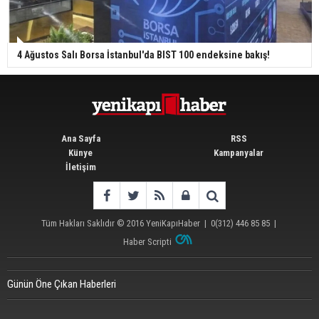
4 Ağustos Salı Borsa İstanbul'da BIST 100 endeksine bakış!
Ana Sayfa
RSS
Künye
Kampanyalar
İletişim
Tüm Hakları Saklıdır © 2016
YeniKapıHaber
|
0(312) 446 85 85
|
Haber Scripti
Günün Öne Çıkan Haberleri