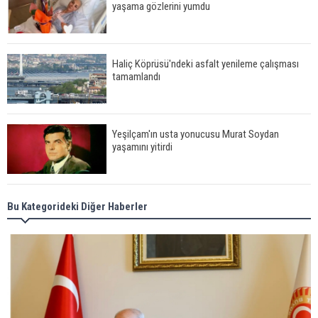
yaşama gözlerini yumdu
Haliç Köprüsü'ndeki asfalt yenileme çalışması
tamamlandı
Yeşilçam'ın usta yonucusu Murat Soydan
yaşamını yitirdi
Meral Akşener ile Müsavat Dervişoğlu cenazede
Bu Kategorideki Diğer Haberler
görüntülendi
29 Mayıs okullar tatil mi?