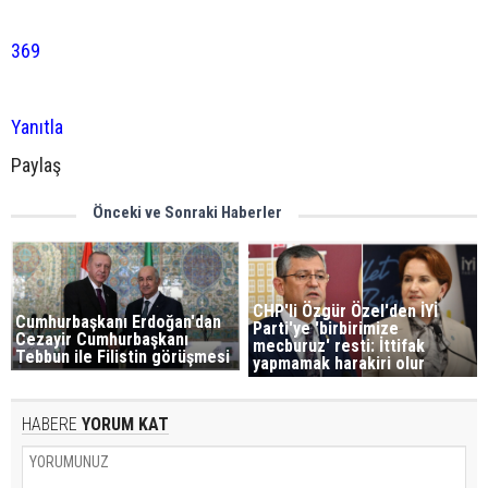
369
Yanıtla
Paylaş
Önceki ve Sonraki Haberler
CHP'li Özgür Özel'den İYİ
Cumhurbaşkanı Erdoğan'dan
Parti'ye 'birbirimize
Cezayir Cumhurbaşkanı
mecburuz' resti: İttifak
Tebbun ile Filistin görüşmesi
yapmamak harakiri olur
HABERE
YORUM KAT