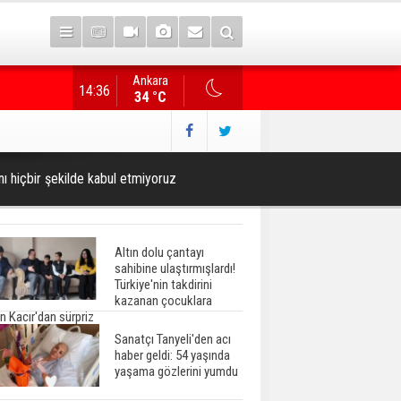
Ankara
Gazete manşetlerinde yeni gün...
14:36
34 °C
ı hiçbir şekilde kabul etmiyoruz
Altın dolu çantayı
sahibine ulaştırmışlardı!
Türkiye'nin takdirini
kazanan çocuklara
n Kacır'dan sürpriz
Sanatçı Tanyeli'den acı
haber geldi: 54 yaşında
yaşama gözlerini yumdu