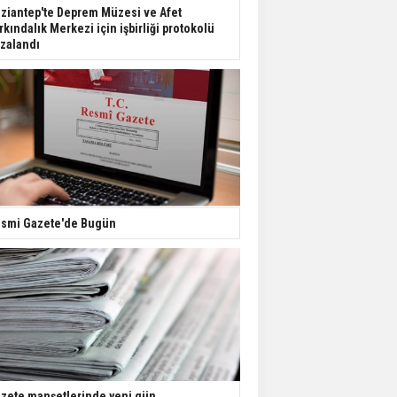
Dondurulmuş insanları
ziantep'te Deprem Müzesi ve Afet
hayata döndürecek keşif
rkındalık Merkezi için işbirliği protokolü
zalandı
Ünlü türkücü Mahmut
Tuncer estetik
operasyon geçirdi: Son
hali gündem oldu
Yerli turist 229,7 milyar
lira seyahat harcaması
yaptı
smi Gazete'de Bugün
Gazze'deki Sağlık
Bakanlığı duyurdu:
Vahşetin pençesinde 2
salgın vaka tespit edildi
zete manşetlerinde yeni gün...