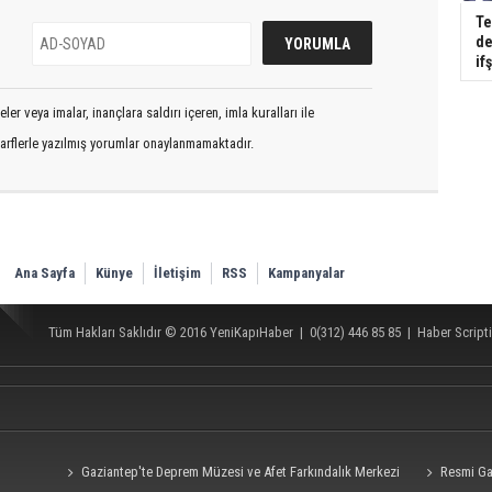
Te
de
if
er veya imalar, inançlara saldırı içeren, imla kuralları ile
arflerle yazılmış yorumlar onaylanmamaktadır.
Ana Sayfa
Künye
İletişim
RSS
Kampanyalar
Tüm Hakları Saklıdır © 2016
YeniKapıHaber
|
0(312) 446 85 85
|
Haber Scripti
Gaziantep'te Deprem Müzesi ve Afet Farkındalık Merkezi
Resmi Ga