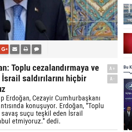
n: Toplu cezalandırmaya ve
Bu K
A+
rail saldırılarını hiçbir
A-
uz
p Erdoğan, Cezayir Cumhurbaşkanı
antısında konuşuyor. Erdoğan, "Toplu
avaş suçu teşkil eden İsrail
kabul etmiyoruz." dedi.