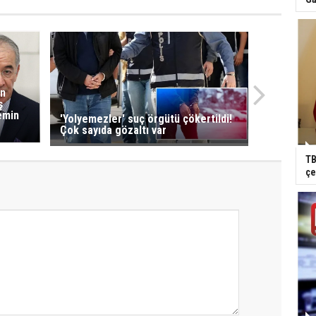
an
ş
emin
'Yolyemezler' suç örgütü çökertildi!
Çok sayıda gözaltı var
TB
çe