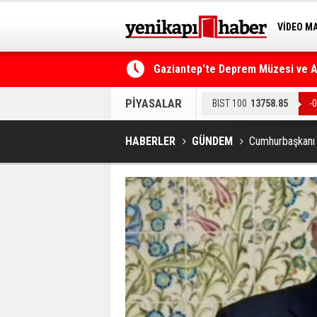
VİDEO M
BİLİM-T
Gaziantep'te Deprem Müzesi ve Afe
Resmi Gazete'de Bugün
PİYASALAR
BIST 100
13758.85
-
EURO
55.195
0.23%
HABERLER
GÜNDEM
Cumhurbaşkanı E