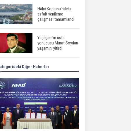
Haliç Köprüsü'ndeki
asfalt yenileme
çalışması tamamlandı
Yeşilçam'ın usta
yonucusu Murat Soydan
yaşamını yitirdi
ategorideki Diğer Haberler
Meral Akşener ile
Müsavat Dervişoğlu
cenazede görüntülendi
29 Mayıs okullar tatil mi?
Bilim kurgu
gerçekleşiyor...