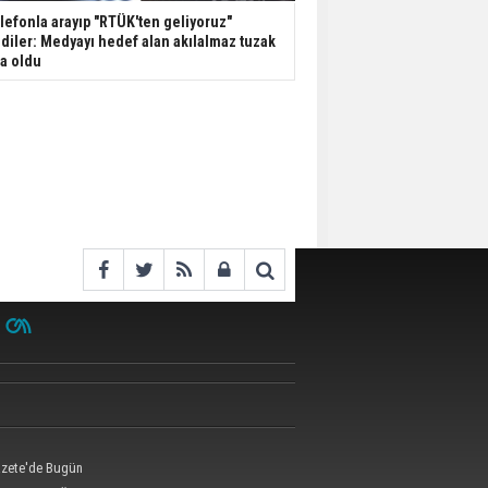
lefonla arayıp "RTÜK'ten geliyoruz"
diler: Medyayı hedef alan akılalmaz tuzak
şa oldu
zete'de Bugün