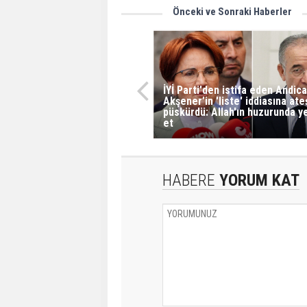
Önceki ve Sonraki Haberler
İYİ Parti'den istifa eden Andic
Akşener’in 'liste' iddiasına ate
püskürdü: Allah'ın huzurunda y
et
HABERE
YORUM KAT