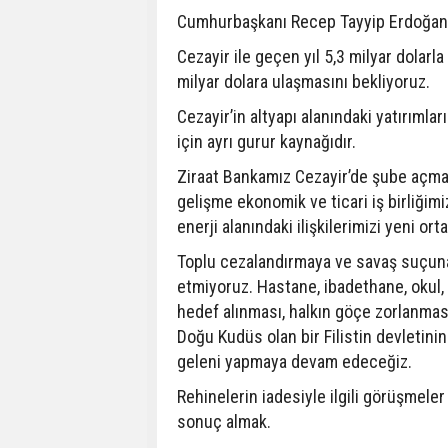
Cumhurbaşkanı Recep Tayyip Erdoğan'ı
Cezayir ile geçen yıl 5,3 milyar dolar
milyar dolara ulaşmasını bekliyoruz.
Cezayir’in altyapı alanındaki yatırımla
için ayrı gurur kaynağıdır.
Ziraat Bankamız Cezayir’de şube açmak 
gelişme ekonomik ve ticari iş birliğimi
enerji alanındaki ilişkilerimizi yeni or
Toplu cezalandırmaya ve savaş suçuna d
etmiyoruz. Hastane, ibadethane, okul
hedef alınması, halkın göçe zorlanması,
Doğu Kudüs olan bir Filistin devletinin
geleni yapmaya devam edeceğiz.
Rehinelerin iadesiyle ilgili görüşmele
sonuç almak.