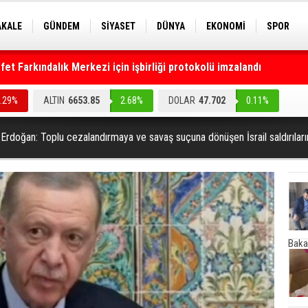
AKALE
GÜNDEM
SİYASET
DÜNYA
EKONOMİ
SPOR
EKNOLOJİ
EĞİTİM
GENEL
t Farkındalık Merkezi için işbirliği protokolü imzalandı
0.29%
ALTIN
6653.85
2.68%
DOLAR
47.702
0.11%
rdoğan: Toplu cezalandırmaya ve savaş suçuna dönüşen İsrail saldırıların
Baka