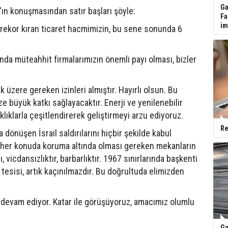
Ga
n konuşmasından satır başları şöyle:
Fa
im
la rekor kıran ticaret hacmimizin, bu sene sonunda 6
rında müteahhit firmalarımızın önemli payı olması, bizler
üzere gereken izinleri almıştır. Hayırlı olsun. Bu
ze büyük katkı sağlayacaktır. Enerji ve yenilenebilir
taklıklarla çeşitlendirerek geliştirmeyi arzu ediyoruz.
Re
önüşen İsrail saldırılarını hiçbir şekilde kabul
, her konuda koruma altında olması gereken mekanların
 vicdansızlıktır, barbarlıktır. 1967 sınırlarında başkenti
 tesisi, artık kaçınılmazdır. Bu doğrultuda elimizden
r devam ediyor. Katar ile görüşüyoruz, amacımız olumlu
Ga