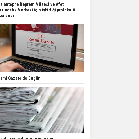
Dondurulmuş insanları
ziantep'te Deprem Müzesi ve Afet
hayata döndürecek keşif
rkındalık Merkezi için işbirliği protokolü
zalandı
Ünlü türkücü Mahmut
Tuncer estetik
operasyon geçirdi: Son
hali gündem oldu
Yerli turist 229,7 milyar
lira seyahat harcaması
yaptı
smi Gazete'de Bugün
Gazze'deki Sağlık
Bakanlığı duyurdu:
Vahşetin pençesinde 2
salgın vaka tespit edildi
zete manşetlerinde yeni gün...