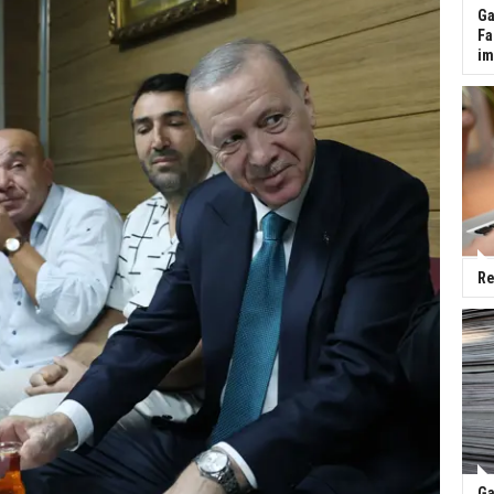
Ga
Fa
im
Re
Ga