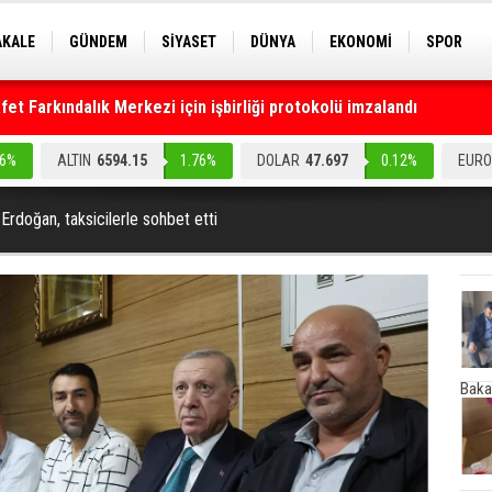
AKALE
GÜNDEM
SİYASET
DÜNYA
EKONOMİ
SPOR
EKNOLOJİ
EĞİTİM
GENEL
t Farkındalık Merkezi için işbirliği protokolü imzalandı
.6%
ALTIN
6594.15
1.76%
DOLAR
47.697
0.12%
EURO
rdoğan, taksicilerle sohbet etti
Baka