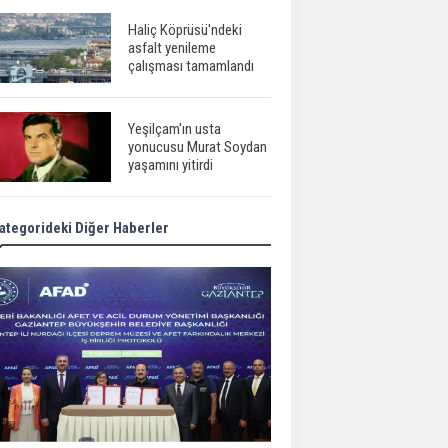
Haliç Köprüsü'ndeki
asfalt yenileme
çalışması tamamlandı
Yeşilçam'ın usta
yonucusu Murat Soydan
yaşamını yitirdi
ategorideki Diğer Haberler
Meral Akşener ile
Müsavat Dervişoğlu
cenazede görüntülendi
29 Mayıs okullar tatil mi?
Bilim kurgu
gerçekleşiyor...