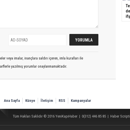
Te
de
if
er veya imalar, inançlara saldırı içeren, imla kuralları ile
arflerle yazılmış yorumlar onaylanmamaktadır.
Ana Sayfa
Künye
İletişim
RSS
Kampanyalar
Tüm Hakları Saklıdır © 2016
YeniKapıHaber
|
0(312) 446 85 85
|
Haber Scripti