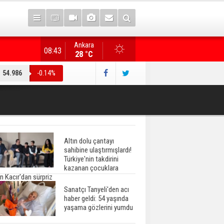
Ankara
Gazete manşetlerinde yeni gün...
08:43
28 °C
54.986
-0.14%
Altın dolu çantayı
sahibine ulaştırmışlardı!
Türkiye'nin takdirini
kazanan çocuklara
n Kacır'dan sürpriz
Sanatçı Tanyeli'den acı
haber geldi: 54 yaşında
yaşama gözlerini yumdu