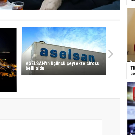
ASELSAN'ın üçüncü çeyrekte cirosu
belli oldu
TB
çe