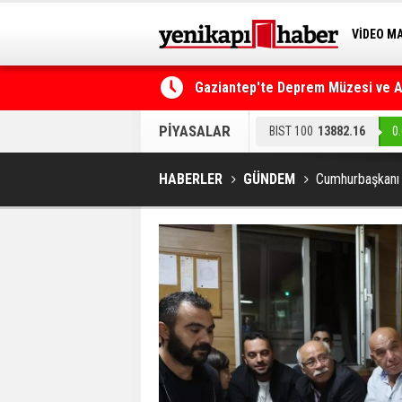
VİDEO M
BİLİM-T
Gaziantep'te Deprem Müzesi ve Afe
Resmi Gazete'de Bugün
PİYASALAR
BIST 100
13882.16
0
HABERLER
GÜNDEM
Cumhurbaşkanı E