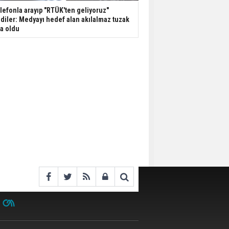
lefonla arayıp "RTÜK'ten geliyoruz"
diler: Medyayı hedef alan akılalmaz tuzak
şa oldu