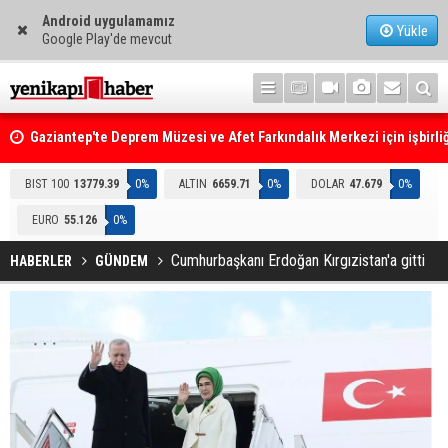
Android uygulamamız
Yükle
Google Play'de mevcut
Gaziantep'te Deprem Müzesi ve Afet Farkındalık Merkezi için işbirliğ
protokolü imzalandı
Resmi Gazete'de Bugün
BIST 100
13779.39
0%
ALTIN
6659.71
0%
DOLAR
47.679
0%
EURO
55.126
0%
Cumhurbaşkanı Erdoğan Kırgızistan'a gitti
HABERLER
GÜNDEM