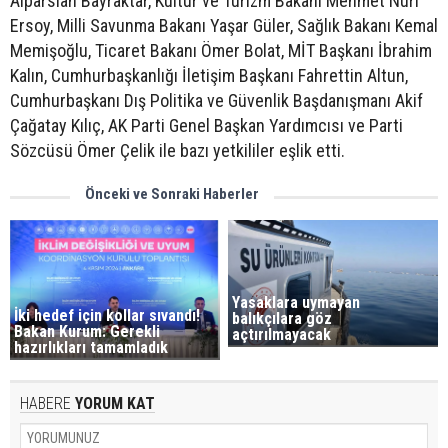
Alparslan Bayraktar, Kültür ve Turizm Bakanı Mehmet Nuri
Ersoy, Milli Savunma Bakanı Yaşar Güler, Sağlık Bakanı Kemal
Memişoğlu, Ticaret Bakanı Ömer Bolat, MİT Başkanı İbrahim
Kalın, Cumhurbaşkanlığı İletişim Başkanı Fahrettin Altun,
Cumhurbaşkanı Dış Politika ve Güvenlik Başdanışmanı Akif
Çağatay Kılıç, AK Parti Genel Başkan Yardımcısı ve Parti
Sözcüsü Ömer Çelik ile bazı yetkililer eşlik etti.
Önceki ve Sonraki Haberler
Yasaklara uymayan
İki hedef için kollar sıvandı!
balıkçılara göz
Bakan Kurum: Gerekli
açtırılmayacak
hazırlıkları tamamladık
HABERE
YORUM KAT