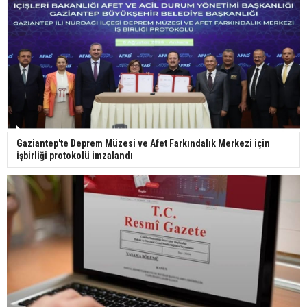
Bilim kurgu gerçekleşiyor... Dondurulmuş
insanları hayata döndürecek keşif
Ünlü türkücü Mahmut Tuncer estetik operasyon
Gaziantep'te Deprem Müzesi ve Afet Farkındalık Merkezi için
geçirdi: Son hali gündem oldu
işbirliği protokolü imzalandı
Yerli turist 229,7 milyar lira seyahat harcaması
yaptı
Gazze'deki Sağlık Bakanlığı duyurdu: Vahşetin
pençesinde 2 salgın vaka tespit edildi