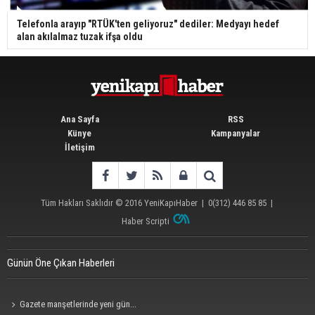
Telefonla arayıp "RTÜK'ten geliyoruz" dediler: Medyayı hedef
alan akılalmaz tuzak ifşa oldu
Ana Sayfa
RSS
Künye
Kampanyalar
İletişim
Tüm Hakları Saklıdır © 2016
YeniKapıHaber
|
0(312) 446 85 85
|
Haber Scripti
Günün Öne Çıkan Haberleri
Gazete manşetlerinde yeni gün...