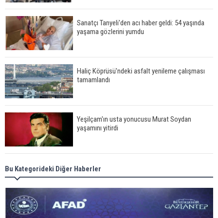
Sanatçı Tanyeli'den acı haber geldi: 54 yaşında
yaşama gözlerini yumdu
Haliç Köprüsü'ndeki asfalt yenileme çalışması
tamamlandı
Yeşilçam'ın usta yonucusu Murat Soydan
yaşamını yitirdi
Meral Akşener ile Müsavat Dervişoğlu cenazede
Bu Kategorideki Diğer Haberler
görüntülendi
29 Mayıs okullar tatil mi?