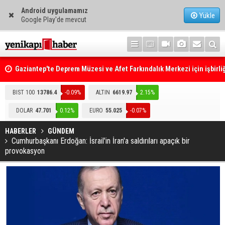
Android uygulamamız
Yükle
Google Play'de mevcut
Gaziantep'te Deprem Müzesi ve Afet Farkındalık Merkezi için işbirliğ
protokolü imzalandı
Resmi Gazete'de Bugün
BIST 100
13786.4
-0.09%
ALTIN
6619.97
2.15%
DOLAR
47.701
0.12%
EURO
55.025
-0.07%
HABERLER
GÜNDEM
Cumhurbaşkanı Erdoğan: İsrail'in İran'a saldırıları apaçık bir
provokasyon