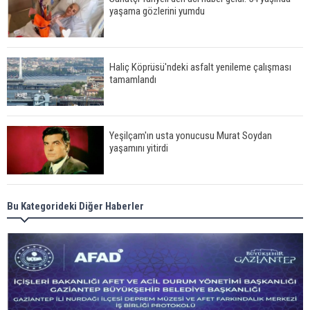
yaşama gözlerini yumdu
Haliç Köprüsü'ndeki asfalt yenileme çalışması
tamamlandı
Yeşilçam'ın usta yonucusu Murat Soydan
yaşamını yitirdi
Meral Akşener ile Müsavat Dervişoğlu cenazede
Bu Kategorideki Diğer Haberler
görüntülendi
29 Mayıs okullar tatil mi?