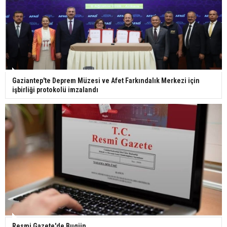
Bilim kurgu gerçekleşiyor... Dondurulmuş
insanları hayata döndürecek keşif
Ünlü türkücü Mahmut Tuncer estetik operasyon
Gaziantep'te Deprem Müzesi ve Afet Farkındalık Merkezi için
geçirdi: Son hali gündem oldu
işbirliği protokolü imzalandı
Yerli turist 229,7 milyar lira seyahat harcaması
yaptı
Gazze'deki Sağlık Bakanlığı duyurdu: Vahşetin
pençesinde 2 salgın vaka tespit edildi
Resmi Gazete'de Bugün