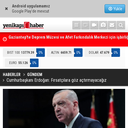
Android uygulamamız
Yükle
Google Play'de mevcut
Gaziantep'te Deprem Müzesi ve Afet Farkındalık Merkezi için işbirliğ
protokolü imzalandı
Resmi Gazete'de Bugün
BIST 100
13779.39
0%
ALTIN
6659.71
0%
DOLAR
47.679
0%
EURO
55.126
0%
HABERLER
GÜNDEM
Cumhurbaşkanı Erdoğan: Fırsatçılara göz açtırmayacağız