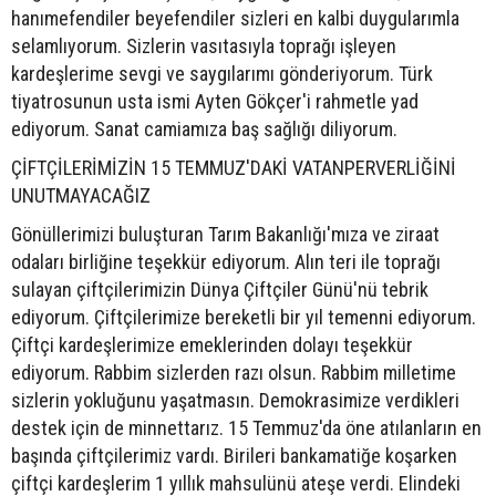
hanımefendiler beyefendiler sizleri en kalbi duygularımla
selamlıyorum. Sizlerin vasıtasıyla toprağı işleyen
kardeşlerime sevgi ve saygılarımı gönderiyorum. Türk
tiyatrosunun usta ismi Ayten Gökçer'i rahmetle yad
ediyorum. Sanat camiamıza baş sağlığı diliyorum.
ÇİFTÇİLERİMİZİN 15 TEMMUZ'DAKİ VATANPERVERLİĞİNİ
UNUTMAYACAĞIZ
Gönüllerimizi buluşturan Tarım Bakanlığı'mıza ve ziraat
odaları birliğine teşekkür ediyorum. Alın teri ile toprağı
sulayan çiftçilerimizin Dünya Çiftçiler Günü'nü tebrik
ediyorum. Çiftçilerimize bereketli bir yıl temenni ediyorum.
Çiftçi kardeşlerimize emeklerinden dolayı teşekkür
ediyorum. Rabbim sizlerden razı olsun. Rabbim milletime
sizlerin yokluğunu yaşatmasın. Demokrasimize verdikleri
destek için de minnettarız. 15 Temmuz'da öne atılanların en
başında çiftçilerimiz vardı. Birileri bankamatiğe koşarken
çiftçi kardeşlerim 1 yıllık mahsulünü ateşe verdi. Elindeki