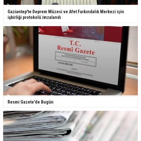
Ünlü türkücü Mahmut Tuncer estetik operasyon
Gaziantep'te Deprem Müzesi ve Afet Farkındalık Merkezi için
geçirdi: Son hali gündem oldu
işbirliği protokolü imzalandı
Yerli turist 229,7 milyar lira seyahat harcaması
yaptı
Gazze'deki Sağlık Bakanlığı duyurdu: Vahşetin
pençesinde 2 salgın vaka tespit edildi
Resmi Gazete'de Bugün