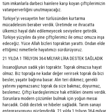
tüm imkanlarla darbeci hainlere karşı koyan çiftçilerimizin
vatanperverliğini unutmayacağız.
Türkiye'yi vesayetin her türlüsünden kurtarma
mücadelesini beraber verdik. Üretimde ve ihracatta
ülkemizi hayal dahi edilemeyecek seviyelere getirdik.
Türkiye yüzyılını da yine çiftçilerimiz ile omuz omuza inşa
edeceğiz. Yüce Allah bizleri topraktan yarattı. Ondan elde
ettiğimiz nimetlerle hayatımızı sürdürüyoruz.
21 YILDA 1 TRİLYON 364 MİLYAR LİRA DESTEK SAĞLADIK
İnsanoğlunun sadık yâri topraktır. Toprak olmazsa hayat
olmaz. Biz toprağa ne kadar değer verirsek toprak da bizi
besler, yaşatır bağrına basar. Alın teri dökmez, gerekli
yatırımı yapmazsanız toprak da size bakmaz, doyurmaz,
beslemez. Çiftçi kardeşlerimize hak ettikleri önemi verdik.
Sorunlara modern çözümler bulmak için yoğun mesai
harcadık. Ciddi destek ve hibeler sağladık. Tarım sanayi
entegrasyonunu güçlendirdik. 21 yılda 1 trilyon 364 milyar