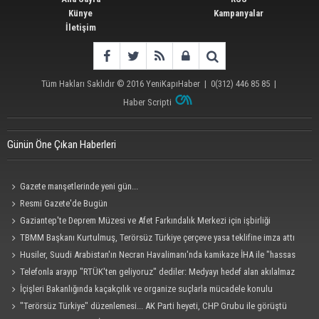
Künye
Kampanyalar
İletişim
Tüm Hakları Saklıdır © 2016
YeniKapıHaber
|
0(312) 446 85 85
|
Haber Scripti
Günün Öne Çıkan Haberleri
Gazete manşetlerinde yeni gün...
Resmi Gazete'de Bugün
Gaziantep'te Deprem Müzesi ve Afet Farkındalık Merkezi için işbirliği
protokolü imzalandı
TBMM Başkanı Kurtulmuş, Terörsüz Türkiye çerçeve yasa teklifine imza attı
Husiler, Suudi Arabistan'ın Necran Havalimanı'nda kamikaze İHA ile "hassas
bir hedefi" vurduklarını açıkladı
Telefonla arayıp "RTÜK'ten geliyoruz" dediler: Medyayı hedef alan akılalmaz
tuzak ifşa oldu
İçişleri Bakanlığında kaçakçılık ve organize suçlarla mücadele konulu
güvenlik toplantısı yapıldı
"Terörsüz Türkiye" düzenlemesi... AK Parti heyeti, CHP Grubu ile görüştü