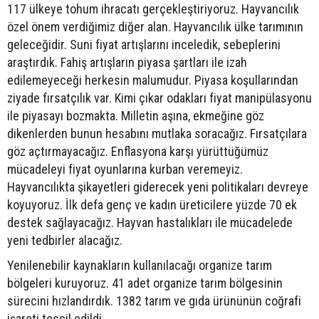
117 ülkeye tohum ihracatı gerçekleştiriyoruz. Hayvancılık
özel önem verdiğimiz diğer alan. Hayvancılık ülke tarımının
geleceğidir. Suni fiyat artışlarını inceledik, sebeplerini
araştırdık. Fahiş artışların piyasa şartları ile izah
edilemeyeceği herkesin malumudur. Piyasa koşullarından
ziyade fırsatçılık var. Kimi çıkar odakları fiyat manipülasyonu
ile piyasayı bozmakta. Milletin aşına, ekmeğine göz
dikenlerden bunun hesabını mutlaka soracağız. Fırsatçılara
göz açtırmayacağız. Enflasyona karşı yürüttüğümüz
mücadeleyi fiyat oyunlarına kurban veremeyiz.
Hayvancılıkta şikayetleri giderecek yeni politikaları devreye
koyuyoruz. İlk defa genç ve kadın üreticilere yüzde 70 ek
destek sağlayacağız. Hayvan hastalıkları ile mücadelede
yeni tedbirler alacağız.
Yenilenebilir kaynakların kullanılacağı organize tarım
bölgeleri kuruyoruz. 41 adet organize tarım bölgesinin
sürecini hızlandırdık. 1382 tarım ve gıda ürününün coğrafi
işareti tescil edildi.