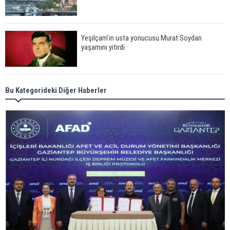
Yeşilçam'ın usta yonucusu Murat Soydan
yaşamını yitirdi
Meral Akşener ile Müsavat Dervişoğlu cenazede
Bu Kategorideki Diğer Haberler
görüntülendi
29 Mayıs okullar tatil mi?
Bilim kurgu gerçekleşiyor... Dondurulmuş
insanları hayata döndürecek keşif