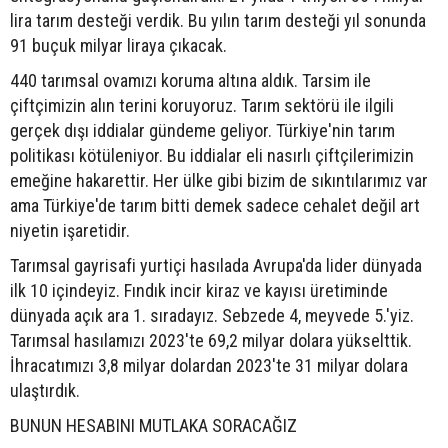
lira tarım desteği verdik. Bu yılın tarım desteği yıl sonunda
91 buçuk milyar liraya çıkacak.
440 tarımsal ovamızı koruma altına aldık. Tarsim ile
çiftçimizin alın terini koruyoruz. Tarım sektörü ile ilgili
gerçek dışı iddialar gündeme geliyor. Türkiye'nin tarım
politikası kötüleniyor. Bu iddialar eli nasırlı çiftçilerimizin
emeğine hakarettir. Her ülke gibi bizim de sıkıntılarımız var
ama Türkiye'de tarım bitti demek sadece cehalet değil art
niyetin işaretidir.
Tarımsal gayrisafi yurtiçi hasılada Avrupa'da lider dünyada
ilk 10 içindeyiz. Fındık incir kiraz ve kayısı üretiminde
dünyada açık ara 1. sıradayız. Sebzede 4, meyvede 5.'yiz.
Tarımsal hasılamızı 2023'te 69,2 milyar dolara yükselttik.
İhracatımızı 3,8 milyar dolardan 2023'te 31 milyar dolara
ulaştırdık.
BUNUN HESABINI MUTLAKA SORACAĞIZ