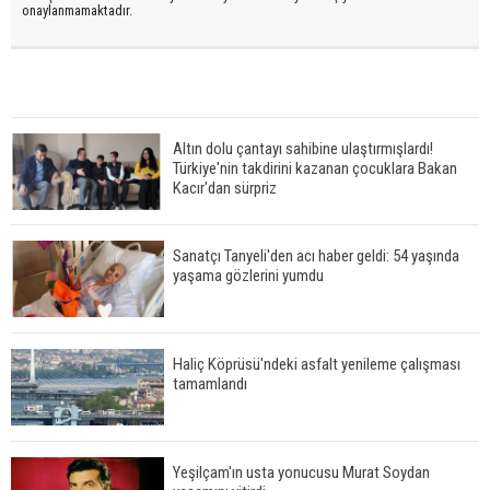
onaylanmamaktadır.
Altın dolu çantayı sahibine ulaştırmışlardı!
Türkiye'nin takdirini kazanan çocuklara Bakan
Kacır'dan sürpriz
Sanatçı Tanyeli'den acı haber geldi: 54 yaşında
yaşama gözlerini yumdu
Haliç Köprüsü'ndeki asfalt yenileme çalışması
tamamlandı
Yeşilçam'ın usta yonucusu Murat Soydan