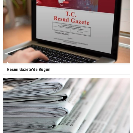
Yerli turist 229,7 milyar lira seyahat harcaması
yaptı
Gazze'deki Sağlık Bakanlığı duyurdu: Vahşetin
pençesinde 2 salgın vaka tespit edildi
Resmi Gazete'de Bugün