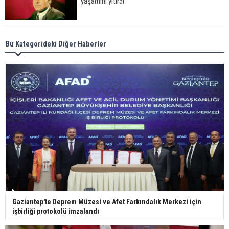
yaşamını yitirdi
Meral Akşener ile Müsavat Dervişoğlu cenazede
Bu Kategorideki Diğer Haberler
görüntülendi
29 Mayıs okullar tatil mi?
Bilim kurgu gerçekleşiyor... Dondurulmuş
insanları hayata döndürecek keşif
Ünlü türkücü Mahmut Tuncer estetik operasyon
Gaziantep'te Deprem Müzesi ve Afet Farkındalık Merkezi için
geçirdi: Son hali gündem oldu
işbirliği protokolü imzalandı