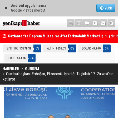
Android uygulamamız
Yükle
Google Play'de mevcut
Gaziantep'te Deprem Müzesi ve Afet Farkındalık Merkezi için işbirliğ
protokolü imzalandı
Resmi Gazete'de Bugün
BIST 100
13779.39
0%
ALTIN
6659.71
0%
DOLAR
47.679
0%
EURO
55.126
0%
HABERLER
GÜNDEM
Cumhurbaşkanı Erdoğan, Ekonomik İşbirliği Teşkilatı 17. Zirvesi'ne
katılıyor