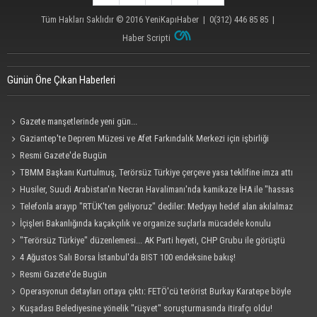
Tüm Hakları Saklıdır © 2016
YeniKapıHaber
|
0(312) 446 85 85
|
Haber Scripti
Günün Öne Çıkan Haberleri
Gazete manşetlerinde yeni gün...
Gaziantep'te Deprem Müzesi ve Afet Farkındalık Merkezi için işbirliği
protokolü imzalandı
Resmi Gazete'de Bugün
TBMM Başkanı Kurtulmuş, Terörsüz Türkiye çerçeve yasa teklifine imza attı
Husiler, Suudi Arabistan'ın Necran Havalimanı'nda kamikaze İHA ile "hassas
bir hedefi" vurduklarını açıkladı
Telefonla arayıp "RTÜK'ten geliyoruz" dediler: Medyayı hedef alan akılalmaz
tuzak ifşa oldu
İçişleri Bakanlığında kaçakçılık ve organize suçlarla mücadele konulu
güvenlik toplantısı yapıldı
"Terörsüz Türkiye" düzenlemesi... AK Parti heyeti, CHP Grubu ile görüştü
4 Ağustos Salı Borsa İstanbul'da BIST 100 endeksine bakış!
Resmi Gazete'de Bugün
Operasyonun detayları ortaya çıktı: FETÖ'cü terörist Burkay Karatepe böyle
yakalandı!
Kuşadası Belediyesine yönelik "rüşvet" soruşturmasında itirafçı oldu!