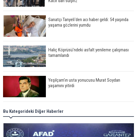
Kacır'dan sürpriz
Sanatçı Tanyeli'den acı haber geldi: 54 yaşında
yaşama gözlerini yumdu
Haliç Köprüsü'ndeki asfalt yenileme çalışması
tamamlandı
Yeşilçam'ın usta yonucusu Murat Soydan
yaşamını yitirdi
Meral Akşener ile Müsavat Dervişoğlu cenazede
Bu Kategorideki Diğer Haberler
görüntülendi