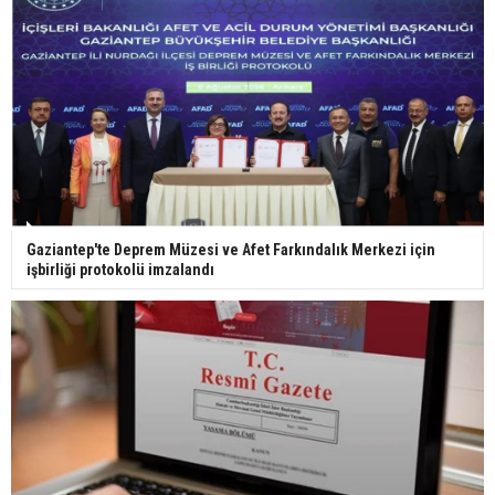
29 Mayıs okullar tatil mi?
Bilim kurgu gerçekleşiyor... Dondurulmuş
insanları hayata döndürecek keşif
Ünlü türkücü Mahmut Tuncer estetik operasyon
Gaziantep'te Deprem Müzesi ve Afet Farkındalık Merkezi için
geçirdi: Son hali gündem oldu
işbirliği protokolü imzalandı
Yerli turist 229,7 milyar lira seyahat harcaması
yaptı
Gazze'deki Sağlık Bakanlığı duyurdu: Vahşetin
pençesinde 2 salgın vaka tespit edildi