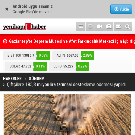
Android uygulamamız
Yükle
Google Play'de mevcut
Gaziantep'te Deprem Müzesi ve Afet Farkındalık Merkezi için işbirliğ
protokolü imzalandı
Resmi Gazete'de Bugün
BIST 100
13810.7
0.09%
ALTIN
6667.55
2.89%
DOLAR
47.702
0.11%
EURO
55.227
0.29%
HABERLER
GÜNDEM
Çiftçilere 185,8 milyon lira tarımsal destekleme ödemesi yapıldı