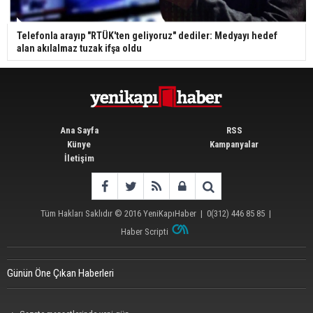
Telefonla arayıp "RTÜK'ten geliyoruz" dediler: Medyayı hedef
alan akılalmaz tuzak ifşa oldu
Ana Sayfa
RSS
Künye
Kampanyalar
İletişim
Tüm Hakları Saklıdır © 2016
YeniKapıHaber
|
0(312) 446 85 85
|
Haber Scripti
Günün Öne Çıkan Haberleri