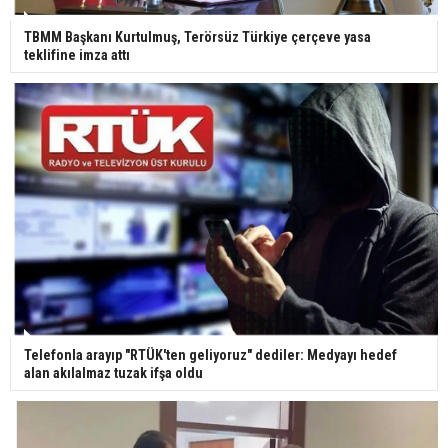
Ünlü türkücü Mahmut Tuncer estetik operasyon
geçirdi: Son hali gündem oldu
TBMM Başkanı Kurtulmuş, Terörsüz Türkiye çerçeve yasa
teklifine imza attı
Yerli turist 229,7 milyar lira seyahat harcaması
yaptı
Gazze'deki Sağlık Bakanlığı duyurdu: Vahşetin
pençesinde 2 salgın vaka tespit edildi
Telefonla arayıp "RTÜK'ten geliyoruz" dediler: Medyayı hedef
alan akılalmaz tuzak ifşa oldu