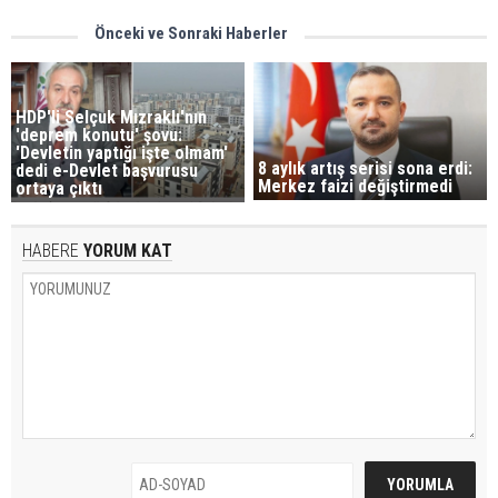
Önceki ve Sonraki Haberler
HDP'li Selçuk Mızraklı'nın
'deprem konutu' şovu:
'Devletin yaptığı işte olmam'
8 aylık artış serisi sona erdi:
dedi e-Devlet başvurusu
Merkez faizi değiştirmedi
ortaya çıktı
HABERE
YORUM KAT