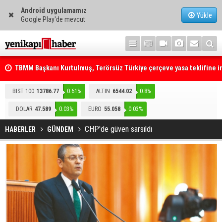
Android uygulamamız
Yükle
Google Play'de mevcut
TBMM Başkanı Kurtulmuş, Terörsüz Türkiye çerçeve yasa teklifine 
attı
Telefonla arayıp "RTÜK'ten geliyoruz" dediler: Medyayı hedef alan
BIST 100
13786.77
0.61%
ALTIN
6544.02
0.8%
akılalmaz tuzak ifşa oldu
DOLAR
47.589
0.03%
EURO
55.058
0.03%
CHP'de güven sarsıldı
HABERLER
GÜNDEM