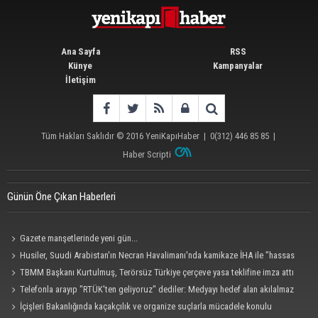
Ana Sayfa
RSS
Künye
Kampanyalar
İletişim
Tüm Hakları Saklıdır © 2016
YeniKapıHaber
|
0(312) 446 85 85
|
Haber Scripti
Günün Öne Çıkan Haberleri
Gazete manşetlerinde yeni gün...
Husiler, Suudi Arabistan'ın Necran Havalimanı'nda kamikaze İHA ile "hassas
bir hedefi" vurduklarını açıkladı
TBMM Başkanı Kurtulmuş, Terörsüz Türkiye çerçeve yasa teklifine imza attı
Telefonla arayıp "RTÜK'ten geliyoruz" dediler: Medyayı hedef alan akılalmaz
tuzak ifşa oldu
İçişleri Bakanlığında kaçakçılık ve organize suçlarla mücadele konulu