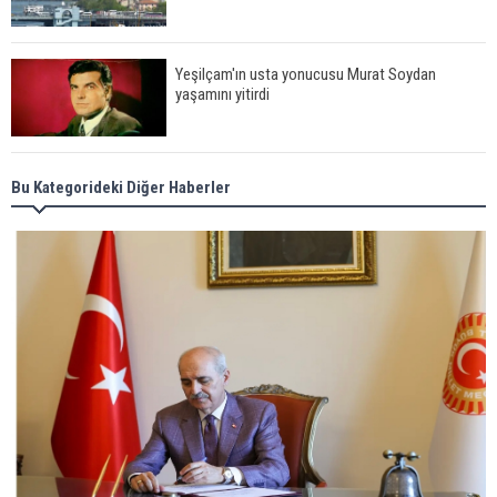
Yeşilçam'ın usta yonucusu Murat Soydan
yaşamını yitirdi
Meral Akşener ile Müsavat Dervişoğlu cenazede
Bu Kategorideki Diğer Haberler
görüntülendi
29 Mayıs okullar tatil mi?
Bilim kurgu gerçekleşiyor... Dondurulmuş
insanları hayata döndürecek keşif