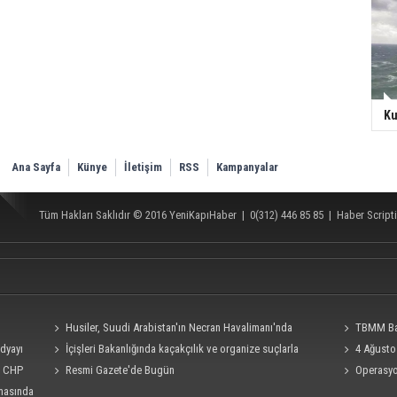
Ku
Ana Sayfa
Künye
İletişim
RSS
Kampanyalar
Tüm Hakları Saklıdır © 2016
YeniKapıHaber
|
0(312) 446 85 85
|
Haber Scripti
Husiler, Suudi Arabistan'ın Necran Havalimanı'nda
TBMM Baş
edyayı
kamikaze İHA ile "hassas bir hedefi" vurduklarını açıkladı
İçişleri Bakanlığında kaçakçılık ve organize suçlarla
teklifine imza
4 Ağusto
i, CHP
mücadele konulu güvenlik toplantısı yapıldı
Resmi Gazete'de Bugün
bakış!
Operasyon
rmasında
Burkay Karat