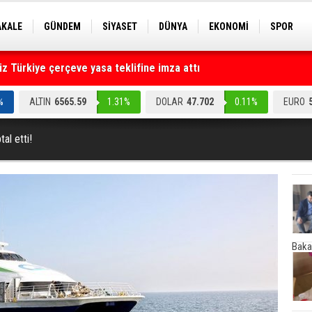
AKALE
GÜNDEM
SİYASET
DÜNYA
EKONOMİ
SPOR
EKNOLOJİ
EĞİTİM
GENEL
 Türkiye çerçeve yasa teklifine imza attı
ruz" dediler: Medyayı hedef alan akılalmaz tuzak ifşa oldu
%
ALTIN
6565.59
1.31%
DOLAR
47.702
0.11%
EURO
al etti!
Baka