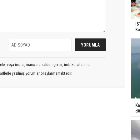
IS
Ka
er veya imalar, inançlara saldırı içeren, imla kuralları ile
arflerle yazılmış yorumlar onaylanmamaktadır.
Ka
d