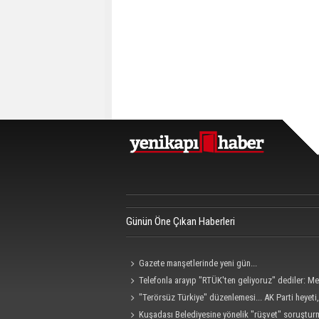
Günün Öne Çıkan Haberleri
Gazete manşetlerinde yeni gün...
Telefonla arayıp "RTÜK'ten geliyoruz" dediler: M
hedef alan akılalmaz tuzak ifşa oldu
"Terörsüz Türkiye" düzenlemesi... AK Parti heyet
Grubu ile görüştü
Kuşadası Belediyesine yönelik "rüşvet" soruştu