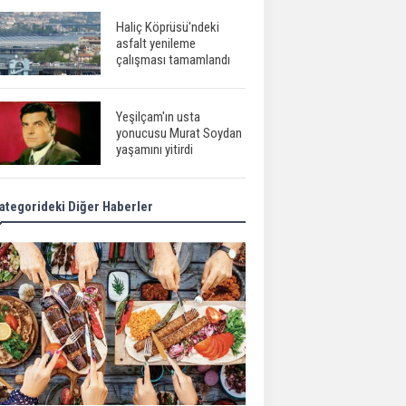
Haliç Köprüsü'ndeki
asfalt yenileme
çalışması tamamlandı
Yeşilçam'ın usta
yonucusu Murat Soydan
yaşamını yitirdi
ategorideki Diğer Haberler
Meral Akşener ile
Müsavat Dervişoğlu
cenazede görüntülendi
29 Mayıs okullar tatil mi?
Bilim kurgu
gerçekleşiyor...