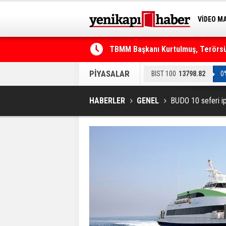
VİDEO M
BİLİM-T
TBMM Başkanı Kurtulmuş, Terörsüz
Telefonla arayıp "RTÜK'ten geliyo
PİYASALAR
BIST 100
13798.82
0
HABERLER
GENEL
BUDO 10 seferi ipt