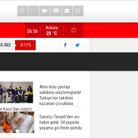
Ankara
"Terörsüz Türkiye" düzenlemesi... AK Parti heyeti, CHP
06:56
23 °C
55.002
-0.11%
Altın dolu çantayı
sahibine ulaştırmışlardı!
Türkiye'nin takdirini
kazanan çocuklara
n Kacır'dan sürpriz
Sanatçı Tanyeli'den acı
haber geldi: 54 yaşında
yaşama gözlerini yumdu