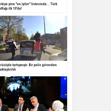
Dondurulmuş insanları
rkiye yine "en iyiler" listesinde... Türk
hayata döndürecek keşif
tfağı ilk 10'da!
Ünlü türkücü Mahmut
Tuncer estetik
operasyon geçirdi: Son
hali gündem oldu
Yerli turist 229,7 milyar
lira seyahat harcaması
yaptı
rücüyle tartışmıştı: Bir polis görevden
Gazze'deki Sağlık
aklaştırıldı
Bakanlığı duyurdu:
Vahşetin pençesinde 2
salgın vaka tespit edildi