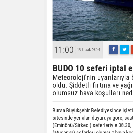
11:00
19 Ocak 2024
BUDO 10 seferi iptal et
Meteoroloji'nin uyarılarıyla b
oldu. Şiddetli fırtına ve ya
olumsuz hava koşulları ned
Bursa Büyükşehir Belediyesince işlet
sitesinde yer alan duyuruya göre, saa
(Eminönü/Sirkeci) seferleriyle 08.30,
(Mudanya) seferleri olumsuz hava koşul