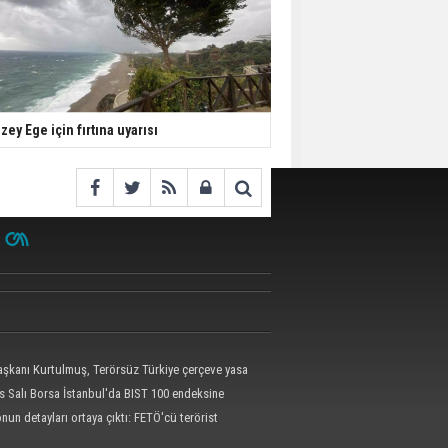
zey Ege için fırtına uyarısı
kanı Kurtulmuş, Terörsüz Türkiye çerçeve yasa
 attı
s Salı Borsa İstanbul'da BIST 100 endeksine
un detayları ortaya çıktı: FETÖ'cü terörist
epe böyle yakalandı!