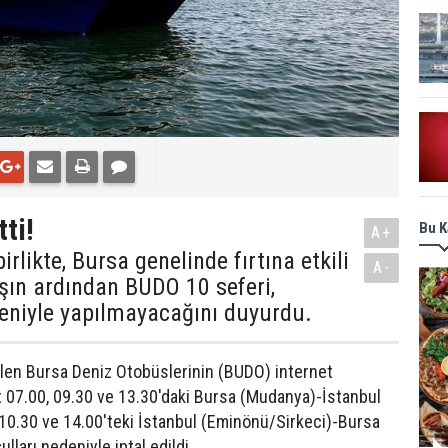
ti!
Bu K
A+
irlikte, Bursa genelinde fırtına etkili
A-
ğışın ardından BUDO 10 seferi,
eniyle yapılmayacağını duyurdu.
ilen Bursa Deniz Otobüslerinin (BUDO) internet
t 07.00, 09.30 ve 13.30'daki Bursa (Mudanya)-İstanbul
 10.30 ve 14.00'teki İstanbul (Eminönü/Sirkeci)-Bursa
ları nedeniyle iptal edildi.