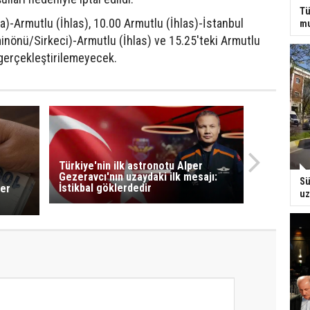
Tü
)-Armutlu (İhlas), 10.00 Armutlu (İhlas)-İstanbul
mu
inönü/Sirkeci)-Armutlu (İhlas) ve 15.25'teki Armutlu
 gerçekleştirilemeyecek.
Türkiye'nin ilk astronotu Alper
Gezeravcı'nın uzaydaki ilk mesajı:
Sü
İstikbal göklerdedir
ber
uz