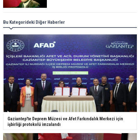
Meral Akşener ile Müsavat Dervişoğlu cenazede
Bu Kategorideki Diğer Haberler
görüntülendi
29 Mayıs okullar tatil mi?
Bilim kurgu gerçekleşiyor... Dondurulmuş
insanları hayata döndürecek keşif
Ünlü türkücü Mahmut Tuncer estetik operasyon
Gaziantep'te Deprem Müzesi ve Afet Farkındalık Merkezi için
geçirdi: Son hali gündem oldu
işbirliği protokolü imzalandı