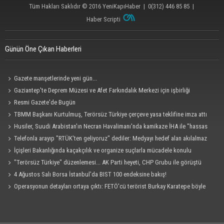
Tüm Hakları Saklıdır © 2016
YeniKapıHaber
|
0(312) 446 85 85
|
Haber Scripti
Günün Öne Çıkan Haberleri
Gazete manşetlerinde yeni gün...
Gaziantep'te Deprem Müzesi ve Afet Farkındalık Merkezi için işbirliği
protokolü imzalandı
Resmi Gazete'de Bugün
TBMM Başkanı Kurtulmuş, Terörsüz Türkiye çerçeve yasa teklifine imza attı
Husiler, Suudi Arabistan'ın Necran Havalimanı'nda kamikaze İHA ile "hassas
bir hedefi" vurduklarını açıkladı
Telefonla arayıp "RTÜK'ten geliyoruz" dediler: Medyayı hedef alan akılalmaz
tuzak ifşa oldu
İçişleri Bakanlığında kaçakçılık ve organize suçlarla mücadele konulu
güvenlik toplantısı yapıldı
"Terörsüz Türkiye" düzenlemesi... AK Parti heyeti, CHP Grubu ile görüştü
4 Ağustos Salı Borsa İstanbul'da BIST 100 endeksine bakış!
Operasyonun detayları ortaya çıktı: FETÖ'cü terörist Burkay Karatepe böyle
yakalandı!