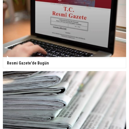
Yerli turist 229,7 milyar lira seyahat harcaması
yaptı
Gazze'deki Sağlık Bakanlığı duyurdu: Vahşetin
pençesinde 2 salgın vaka tespit edildi
Resmi Gazete'de Bugün