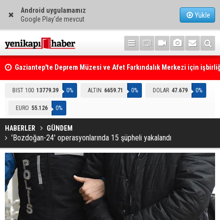
Android uygulamamız
Yükle
Google Play'de mevcut
Gaziantep'te Deprem Müzesi ve Afet Farkındalık Merkezi için işbirliğ
protokolü imzalandı
Resmi Gazete'de Bugün
BIST 100
13779.39
0%
ALTIN
6659.71
0%
DOLAR
47.679
0%
EURO
55.126
0%
HABERLER
GÜNDEM
'Bozdoğan-24' operasyonlarında 15 şüpheli yakalandı