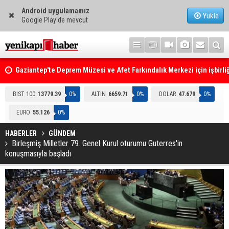
Android uygulamamız
Yükle
Google Play'de mevcut
Gaziantep'te Deprem Müzesi ve Afet Farkındalık Merkezi için işbirliğ
protokolü imzalandı
Resmi Gazete'de Bugün
BIST 100
13779.39
0%
ALTIN
6659.71
0%
DOLAR
47.679
0%
EURO
55.126
0%
HABERLER
GÜNDEM
Birleşmiş Milletler 79. Genel Kurul oturumu Guterres'in
konuşmasıyla başladı