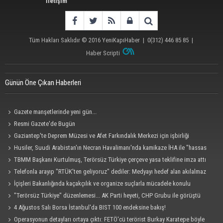
İletişim
Tüm Hakları Saklıdır © 2016
YeniKapıHaber
|
0(312) 446 85 85
|
Haber Scripti
Günün Öne Çıkan Haberleri
Gazete manşetlerinde yeni gün...
Resmi Gazete'de Bugün
Gaziantep'te Deprem Müzesi ve Afet Farkındalık Merkezi için işbirliği
protokolü imzalandı
Husiler, Suudi Arabistan'ın Necran Havalimanı'nda kamikaze İHA ile "hassas
bir hedefi" vurduklarını açıkladı
TBMM Başkanı Kurtulmuş, Terörsüz Türkiye çerçeve yasa teklifine imza attı
Telefonla arayıp "RTÜK'ten geliyoruz" dediler: Medyayı hedef alan akılalmaz
tuzak ifşa oldu
İçişleri Bakanlığında kaçakçılık ve organize suçlarla mücadele konulu
güvenlik toplantısı yapıldı
"Terörsüz Türkiye" düzenlemesi... AK Parti heyeti, CHP Grubu ile görüştü
4 Ağustos Salı Borsa İstanbul'da BIST 100 endeksine bakış!
Operasyonun detayları ortaya çıktı: FETÖ'cü terörist Burkay Karatepe böyle