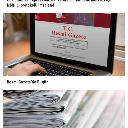
Gaziantep'te Deprem Müzesi ve Afet Farkındalık Merkezi için
geçirdi: Son hali gündem oldu
işbirliği protokolü imzalandı
Yerli turist 229,7 milyar lira seyahat harcaması
yaptı
Gazze'deki Sağlık Bakanlığı duyurdu: Vahşetin
pençesinde 2 salgın vaka tespit edildi
Resmi Gazete'de Bugün