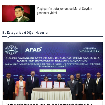
Yeşilçam'ın usta yonucusu Murat Soydan
yaşamını yitirdi
Meral Akşener ile Müsavat Dervişoğlu cenazede
Bu Kategorideki Diğer Haberler
görüntülendi
29 Mayıs okullar tatil mi?
Bilim kurgu gerçekleşiyor... Dondurulmuş
insanları hayata döndürecek keşif
Ünlü türkücü Mahmut Tuncer estetik operasyon