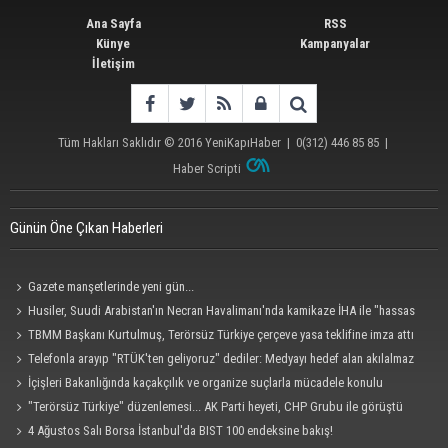
Ana Sayfa
RSS
Künye
Kampanyalar
İletişim
Tüm Hakları Saklıdır © 2016
YeniKapıHaber
|
0(312) 446 85 85
|
Haber Scripti
Günün Öne Çıkan Haberleri
Gazete manşetlerinde yeni gün...
Husiler, Suudi Arabistan'ın Necran Havalimanı'nda kamikaze İHA ile "hassas
bir hedefi" vurduklarını açıkladı
TBMM Başkanı Kurtulmuş, Terörsüz Türkiye çerçeve yasa teklifine imza attı
Telefonla arayıp "RTÜK'ten geliyoruz" dediler: Medyayı hedef alan akılalmaz
tuzak ifşa oldu
İçişleri Bakanlığında kaçakçılık ve organize suçlarla mücadele konulu
güvenlik toplantısı yapıldı
"Terörsüz Türkiye" düzenlemesi... AK Parti heyeti, CHP Grubu ile görüştü
4 Ağustos Salı Borsa İstanbul'da BIST 100 endeksine bakış!