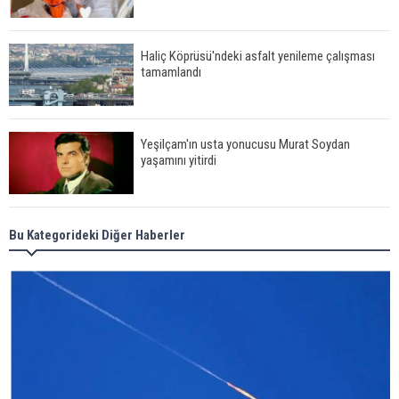
Haliç Köprüsü'ndeki asfalt yenileme çalışması
tamamlandı
Yeşilçam'ın usta yonucusu Murat Soydan
yaşamını yitirdi
Meral Akşener ile Müsavat Dervişoğlu cenazede
Bu Kategorideki Diğer Haberler
görüntülendi
29 Mayıs okullar tatil mi?