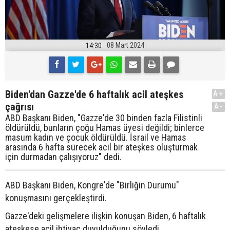
08 Mart 2024
14:30
Biden'dan Gazze'de 6 haftalık acil ateşkes
A+
çağrısı
A-
ABD Başkanı Biden, "Gazze'de 30 binden fazla Filistinli
öldürüldü, bunların çoğu Hamas üyesi değildi; binlerce
masum kadın ve çocuk öldürüldü. İsrail ve Hamas
arasında 6 hafta sürecek acil bir ateşkes oluşturmak
için durmadan çalışıyoruz" dedi.
ABD Başkanı Biden, Kongre'de "Birliğin Durumu"
konuşmasını gerçekleştirdi.
Gazze'deki gelişmelere ilişkin konuşan Biden, 6 haftalık
ateşkese acil ihtiyaç duyulduğunu söyledi.