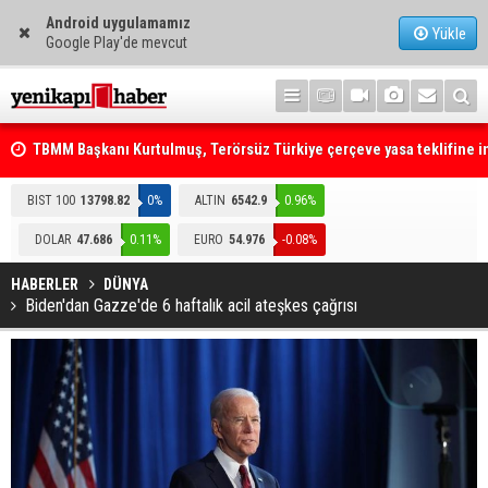
Android uygulamamız
Yükle
Google Play'de mevcut
TBMM Başkanı Kurtulmuş, Terörsüz Türkiye çerçeve yasa teklifine 
attı
Telefonla arayıp "RTÜK'ten geliyoruz" dediler: Medyayı hedef alan
BIST 100
13798.82
0%
ALTIN
6542.9
0.96%
akılalmaz tuzak ifşa oldu
DOLAR
47.686
0.11%
EURO
54.976
-0.08%
HABERLER
DÜNYA
Biden'dan Gazze'de 6 haftalık acil ateşkes çağrısı