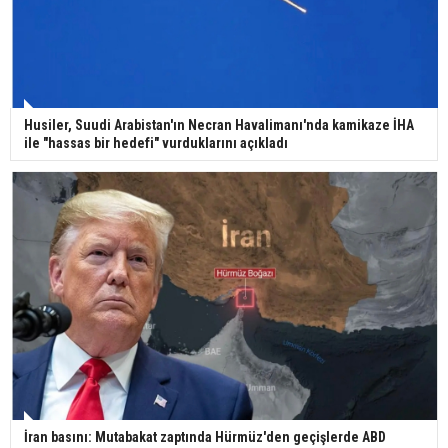
Bilim kurgu gerçekleşiyor... Dondurulmuş
insanları hayata döndürecek keşif
Ünlü türkücü Mahmut Tuncer estetik operasyon
Husiler, Suudi Arabistan'ın Necran Havalimanı'nda kamikaze İHA
geçirdi: Son hali gündem oldu
ile "hassas bir hedefi" vurduklarını açıkladı
Yerli turist 229,7 milyar lira seyahat harcaması
yaptı
Gazze'deki Sağlık Bakanlığı duyurdu: Vahşetin
pençesinde 2 salgın vaka tespit edildi
İran basını: Mutabakat zaptında Hürmüz'den geçişlerde ABD