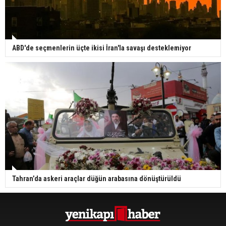
ABD'de seçmenlerin üçte ikisi İran'la savaşı desteklemiyor
Tahran’da askeri araçlar düğün arabasına dönüştürüldü