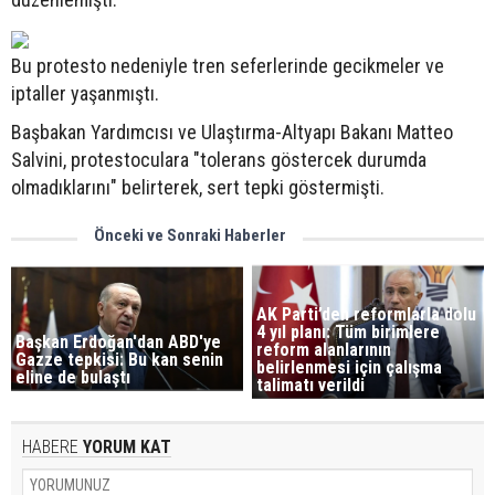
Bu protesto nedeniyle tren seferlerinde gecikmeler ve
iptaller yaşanmıştı.
Başbakan Yardımcısı ve Ulaştırma-Altyapı Bakanı Matteo
Salvini, protestoculara "tolerans göstercek durumda
olmadıklarını" belirterek, sert tepki göstermişti.
Önceki ve Sonraki Haberler
AK Parti’den reformlarla dolu
4 yıl planı: Tüm birimlere
Başkan Erdoğan'dan ABD'ye
reform alanlarının
Gazze tepkisi: Bu kan senin
belirlenmesi için çalışma
eline de bulaştı
talimatı verildi
HABERE
YORUM KAT