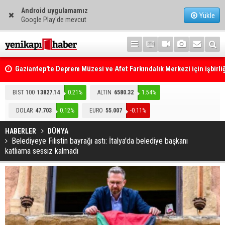
Android uygulamamız
Yükle
Google Play'de mevcut
Gaziantep'te Deprem Müzesi ve Afet Farkındalık Merkezi için işbirliğ
protokolü imzalandı
Resmi Gazete'de Bugün
BIST 100
13827.14
0.21%
ALTIN
6580.32
1.54%
DOLAR
47.703
0.12%
EURO
55.007
-0.11%
HABERLER
DÜNYA
Belediyeye Filistin bayrağı astı: İtalya'da belediye başkanı
katliama sessiz kalmadı