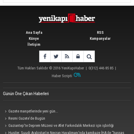
Ana Sayfa
RSS
Künye
Kampanyalar
İletişim
Tüm Hakları Saklıdır © 2016
YeniKapıHaber
|
0(312) 446 85 85
|
Haber Scripti
Günün Öne Çıkan Haberleri
Gazete manşetlerinde yeni gün...
Resmi Gazete'de Bugün
Gaziantep'te Deprem Müzesi ve Afet Farkındalık Merkezi için işbirliği
protokolü imzalandı
Husiler, Suudi Arabistan'ın Necran Havalimanı'nda kamikaze İHA ile "hassas