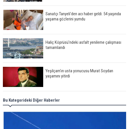
Sanatçı Tanyeli'den acı haber geldi: 54 yaşında
yaşama gözlerini yumdu
Haliç Köprüsü'ndeki asfalt yenileme çalışması
tamamlandı
Yeşilçam'ın usta yonucusu Murat Soydan
yaşamını yitirdi
Meral Akşener ile Müsavat Dervişoğlu cenazede
Bu Kategorideki Diğer Haberler
görüntülendi
29 Mayıs okullar tatil mi?