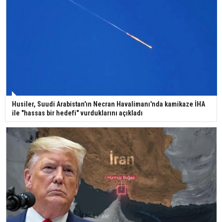
Bilim kurgu gerçekleşiyor... Dondurulmuş
insanları hayata döndürecek keşif
Ünlü türkücü Mahmut Tuncer estetik operasyon
Husiler, Suudi Arabistan'ın Necran Havalimanı'nda kamikaze İHA
geçirdi: Son hali gündem oldu
ile "hassas bir hedefi" vurduklarını açıkladı
Yerli turist 229,7 milyar lira seyahat harcaması
yaptı
Gazze'deki Sağlık Bakanlığı duyurdu: Vahşetin
pençesinde 2 salgın vaka tespit edildi