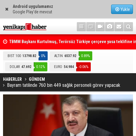
Android uygulamamız
Yükle
Google Play'de mevcut
TBMM Başkanı Kurtulmuş, Terörsüz Türkiye çerçeve yasa teklifine 
attı
Telefonla arayıp "RTÜK'ten geliyoruz" dediler: Medyayı hedef alan
BIST 100
13798.82
0%
ALTIN
6537.92
0.89%
akılalmaz tuzak ifşa oldu
DOLAR
47.692
0.12%
EURO
54.984
-0.06%
HABERLER
GÜNDEM
Bayram tatilinde 760 bin 449 sağlık personeli görev yapacak