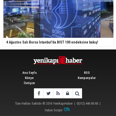
4 Ağustos Salı Borsa İstanbul'da BIST 100 endeksine bakış!
Ana Sayfa
RSS
Künye
Kampanyalar
İletişim
Tüm Hakları Saklıdır © 2016
YeniKapıHaber
|
0(312) 446 85 85
|
Haber Scripti