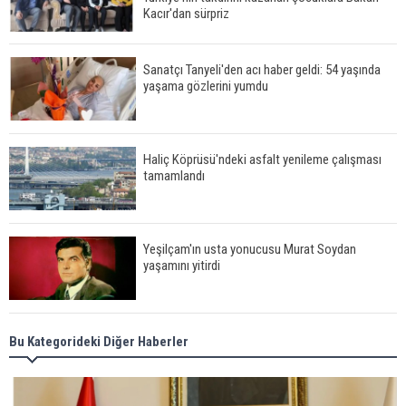
Kacır'dan sürpriz
Sanatçı Tanyeli'den acı haber geldi: 54 yaşında
yaşama gözlerini yumdu
Haliç Köprüsü'ndeki asfalt yenileme çalışması
tamamlandı
Yeşilçam'ın usta yonucusu Murat Soydan
yaşamını yitirdi
Meral Akşener ile Müsavat Dervişoğlu cenazede
Bu Kategorideki Diğer Haberler
görüntülendi