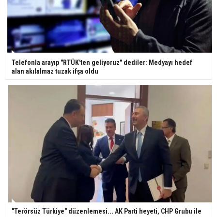
pençesinde 2 salgın vaka tespit edildi
Telefonla arayıp "RTÜK'ten geliyoruz" dediler: Medyayı hedef
alan akılalmaz tuzak ifşa oldu
"Terörsüz Türkiye" düzenlemesi... AK Parti heyeti, CHP Grubu ile