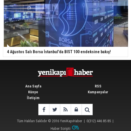
4 Ağustos Salı Borsa İstanbul'da BIST 100 endeksine bakış!
Ana Sayfa
RSS
Künye
Kampanyalar
İletişim
Tüm Hakları Saklıdır © 2016
YeniKapıHaber
|
0(312) 446 85 85
|
Haber Scripti