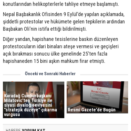
konutlarından helikopterlerle tahliye etmeye başlamıştı.
Nepal Başbakanlık Ofisinden 9 Eylül'de yapılan açıklamada,
şiddetli protestolar ve hükümete gelen tepkilerin ardından
Başbakan Oli'nin istifa ettiği bildirilmişti.
Diğer yandan, hapishane tesislerine baskın düzenleyen
protestocuların idari binaları ateşe vermesi ve geçişleri
açık bırakması sonucu ülke genelinde 25'ten fazla
hapishaneden 15 bini aşkın mahkum firar etmişti.
Önceki ve Sonraki Haberler
Karadağ Cumhurbaşkanı
Milatovic'ten Türkiye ile
siyasi diyalog seviyesini
Resmi Gazete'de Bugün
"stratejik düzeye" çıkarma
vurgusu
HABERE
YORUM KAT