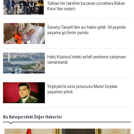
Türkiye'nin takdirini kazanan çocuklara Bakan
Kacır'dan sürpriz
Sanatçı Tanyeli'den acı haber geldi: 54 yaşında
yaşama gözlerini yumdu
Haliç Köprüsü'ndeki asfalt yenileme çalışması
tamamlandı
Yeşilçam'ın usta yonucusu Murat Soydan
yaşamını yitirdi
Meral Akşener ile Müsavat Dervişoğlu cenazede
Bu Kategorideki Diğer Haberler
görüntülendi