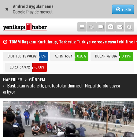
Android uygulamamız
Yükle
Google Play'de mevcut
TBMM Başkanı Kurtulmuş, Terörsüz Türkiye çerçeve yasa teklifine 
attı
Telefonla arayıp "RTÜK'ten geliyoruz" dediler: Medyayı hedef alan
akılalmaz tuzak ifşa oldu
BIST 100
13798.82
0%
ALTIN
6534
0.83%
DOLAR
47.686
0.13%
EURO
54.972
-0.08%
HABERLER
GÜNDEM
Başbakan istifa etti, protestolar dinmedi: Nepal'de ölü sayısı
artıyor