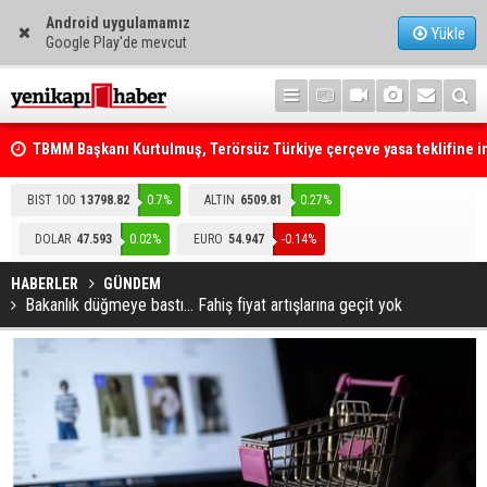
Android uygulamamız
Yükle
Google Play'de mevcut
TBMM Başkanı Kurtulmuş, Terörsüz Türkiye çerçeve yasa teklifine 
attı
Telefonla arayıp "RTÜK'ten geliyoruz" dediler: Medyayı hedef alan
akılalmaz tuzak ifşa oldu
BIST 100
13798.82
0.7%
ALTIN
6509.81
0.27%
DOLAR
47.593
0.02%
EURO
54.947
-0.14%
HABERLER
GÜNDEM
Bakanlık düğmeye bastı... Fahiş fiyat artışlarına geçit yok