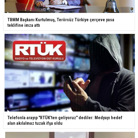
Ünlü türkücü Mahmut Tuncer estetik operasyon
geçirdi: Son hali gündem oldu
TBMM Başkanı Kurtulmuş, Terörsüz Türkiye çerçeve yasa
teklifine imza attı
Yerli turist 229,7 milyar lira seyahat harcaması
yaptı
Gazze'deki Sağlık Bakanlığı duyurdu: Vahşetin
pençesinde 2 salgın vaka tespit edildi
Telefonla arayıp "RTÜK'ten geliyoruz" dediler: Medyayı hedef
alan akılalmaz tuzak ifşa oldu