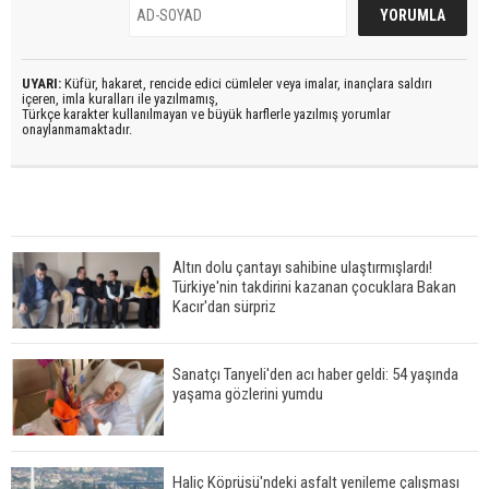
UYARI:
Küfür, hakaret, rencide edici cümleler veya imalar, inançlara saldırı
içeren, imla kuralları ile yazılmamış,
Türkçe karakter kullanılmayan ve büyük harflerle yazılmış yorumlar
onaylanmamaktadır.
Altın dolu çantayı sahibine ulaştırmışlardı!
Türkiye'nin takdirini kazanan çocuklara Bakan
Kacır'dan sürpriz
Sanatçı Tanyeli'den acı haber geldi: 54 yaşında
yaşama gözlerini yumdu
Haliç Köprüsü'ndeki asfalt yenileme çalışması