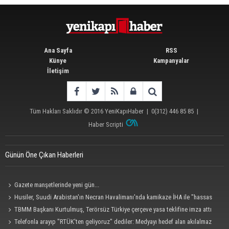
Ana Sayfa
RSS
Künye
Kampanyalar
İletişim
Tüm Hakları Saklıdır © 2016
YeniKapıHaber
|
0(312) 446 85 85
|
Haber Scripti
Günün Öne Çıkan Haberleri
Gazete manşetlerinde yeni gün...
Husiler, Suudi Arabistan'ın Necran Havalimanı'nda kamikaze İHA ile "hassas
bir hedefi" vurduklarını açıkladı
TBMM Başkanı Kurtulmuş, Terörsüz Türkiye çerçeve yasa teklifine imza attı
Telefonla arayıp "RTÜK'ten geliyoruz" dediler: Medyayı hedef alan akılalmaz