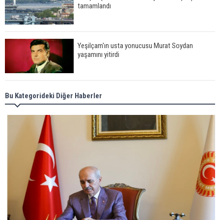
tamamlandı
Yeşilçam'ın usta yonucusu Murat Soydan
yaşamını yitirdi
Meral Akşener ile Müsavat Dervişoğlu cenazede
Bu Kategorideki Diğer Haberler
görüntülendi
29 Mayıs okullar tatil mi?
Bilim kurgu gerçekleşiyor... Dondurulmuş
insanları hayata döndürecek keşif