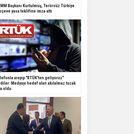
Dondurulmuş insanları
MM Başkanı Kurtulmuş, Terörsüz Türkiye
hayata döndürecek keşif
rçeve yasa teklifine imza attı
Ünlü türkücü Mahmut
Tuncer estetik
operasyon geçirdi: Son
hali gündem oldu
Yerli turist 229,7 milyar
lira seyahat harcaması
yaptı
lefonla arayıp "RTÜK'ten geliyoruz"
Gazze'deki Sağlık
diler: Medyayı hedef alan akılalmaz tuzak
Bakanlığı duyurdu:
şa oldu
Vahşetin pençesinde 2
salgın vaka tespit edildi