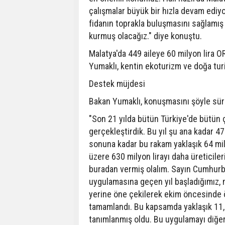
çalışmalar büyük bir hızla devam ediyo
fidanın toprakla buluşmasını sağlamış 
kurmuş olacağız." diye konuştu.
Malatya'da 449 aileye 60 milyon lira O
Yumaklı, kentin ekoturizm ve doğa tur
Destek müjdesi
Bakan Yumaklı, konuşmasını şöyle sür
"Son 21 yılda bütün Türkiye'de bütün ç
gerçekleştirdik. Bu yıl şu ana kadar 4
sonuna kadar bu rakam yaklaşık 64 mil
üzere 630 milyon lirayı daha üreticile
buradan vermiş olalım. Sayın Cumhurba
uygulamasına geçen yıl başladığımız,
yerine öne çekilerek ekim öncesinde 
tamamlandı. Bu kapsamda yaklaşık 11,2 m
tanımlanmış oldu. Bu uygulamayı diğer 