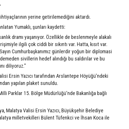
"
htiyaçlarının yerine getirilemediğini aktardı.
anlatan Yumaklı, şunları kaydetti:
anlık dramı yaşanıyor. Özellikle de beslenmeyle alakalı
miyle ilgili çok ciddi bir sıkıntı var. Hatta, kısıt var.
k. Sayın Cumhurbaşkanımız günlerdir yoğun bir diplomasi
demeden sivillerin hedef alındığı bu saldırılar ve bu
ı diliyoruz."
alisi Ersin Yazıcı tarafından Arslantepe Höyüğü'ndeki
rından yapılan plaket sunuldu.
lli Parklar 15. Bölge Müdürlüğü'nde Bakanlığa bağlı
ya, Malatya Valisi Ersin Yazıcı, Büyükşehir Belediye
latya milletvekilleri Bülent Tüfenkci ve İhsan Koca ile