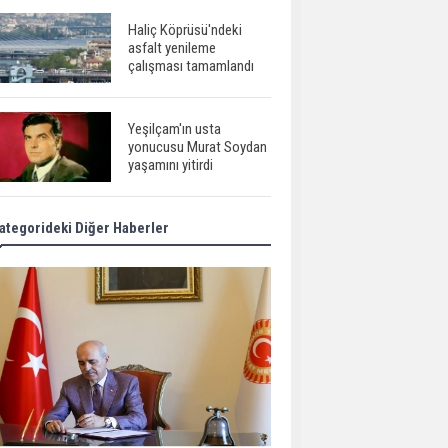
Haliç Köprüsü'ndeki
asfalt yenileme
çalışması tamamlandı
Yeşilçam'ın usta
yonucusu Murat Soydan
yaşamını yitirdi
ategorideki Diğer Haberler
Meral Akşener ile
Müsavat Dervişoğlu
cenazede görüntülendi
29 Mayıs okullar tatil mi?
Bilim kurgu
gerçekleşiyor...