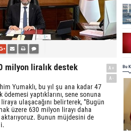
 milyon liralık destek
Bu K
A+
A-
him Yumaklı, bu yıl şu ana kadar 47
ek ödemesi yaptıklarını, sene sonuna
liraya ulaşacağını belirterek, "Bugün
mak üzere 630 milyon lirayı daha
a aktarıyoruz. Bunun müjdesini de
i.