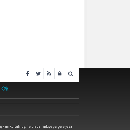
kanı Kurtulmuş, Terörsüz Türkiye çerçeve yasa