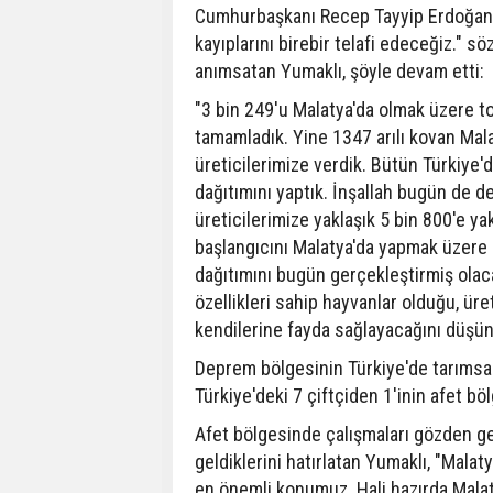
Cumhurbaşkanı Recep Tayyip Erdoğan'ın
kayıplarını birebir telafi edeceğiz." s
anımsatan Yumaklı, şöyle devam etti:
"3 bin 249'u Malatya'da olmak üzere t
tamamladık. Yine 1347 arılı kovan Mala
üreticilerimize verdik. Bütün Türkiye'd
dağıtımını yaptık. İnşallah bugün de 
üreticilerimize yaklaşık 5 bin 800'e 
başlangıcını Malatya'da yapmak üzere 
dağıtımını bugün gerçekleştirmiş olac
özellikleri sahip hayvanlar olduğu, ür
kendilerine fayda sağlayacağını düşü
Deprem bölgesinin Türkiye'de tarımsal 
Türkiye'deki 7 çiftçiden 1'inin afet bö
Afet bölgesinde çalışmaları gözden ge
geldiklerini hatırlatan Yumaklı, "Mala
en önemli konumuz. Hali hazırda Malatya