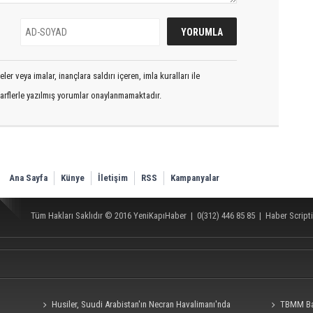
er veya imalar, inançlara saldırı içeren, imla kuralları ile
arflerle yazılmış yorumlar onaylanmamaktadır.
Ana Sayfa
Künye
İletişim
RSS
Kampanyalar
Tüm Hakları Saklıdır © 2016
YeniKapıHaber
|
0(312) 446 85 85
|
Haber Scripti
Husiler, Suudi Arabistan'ın Necran Havalimanı'nda
TBMM Baş