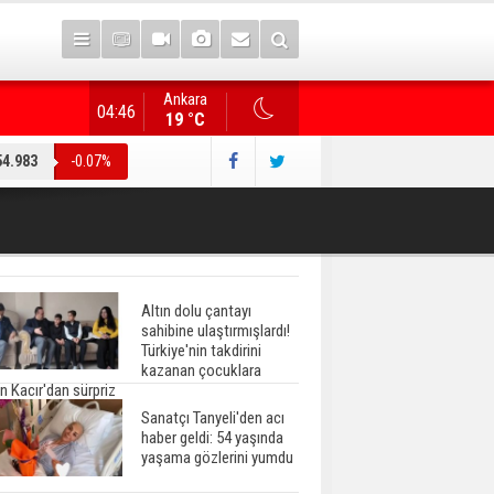
Ankara
"Terörsüz Türkiye" düzenlemesi... AK Parti heyeti, CHP
04:46
19 °C
54.983
-0.07%
Altın dolu çantayı
sahibine ulaştırmışlardı!
Türkiye'nin takdirini
kazanan çocuklara
n Kacır'dan sürpriz
Sanatçı Tanyeli'den acı
haber geldi: 54 yaşında
yaşama gözlerini yumdu