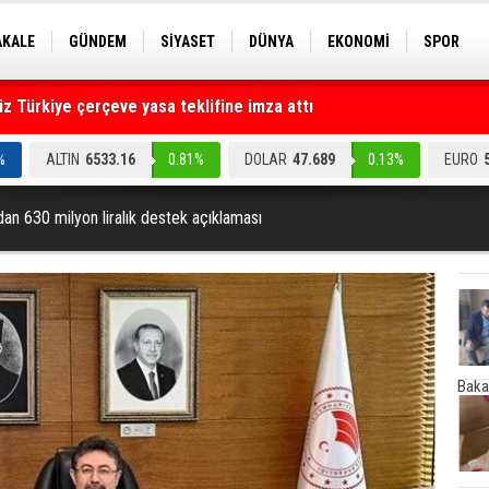
AKALE
GÜNDEM
SİYASET
DÜNYA
EKONOMİ
SPOR
 Türkiye çerçeve yasa teklifine imza attı
EKNOLOJİ
EĞİTİM
GENEL
ruz" dediler: Medyayı hedef alan akılalmaz tuzak ifşa oldu
%
ALTIN
6533.16
0.81%
DOLAR
47.689
0.13%
EURO
an 630 milyon liralık destek açıklaması
Baka