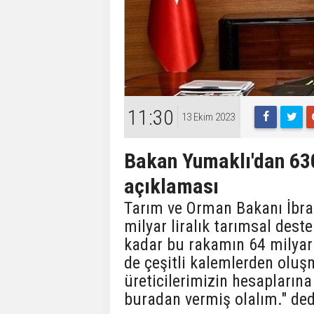
11:30
13 Ekim 2023
Bakan Yumaklı'dan 630
açıklaması
Tarım ve Orman Bakanı İbra
milyar liralık tarımsal dest
kadar bu rakamın 64 milyar 
de çeşitli kalemlerden oluş
üreticilerimizin hesapların
buradan vermiş olalım." ded