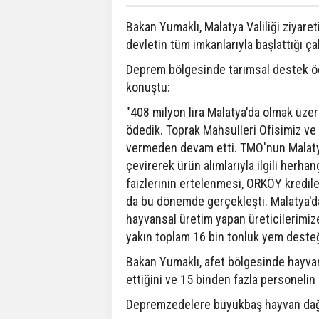
Bakan Yumaklı, Malatya Valiliği ziyare
devletin tüm imkanlarıyla başlattığı ça
Deprem bölgesinde tarımsal destek öde
konuştu:
"408 milyon lira Malatya'da olmak üzer
ödedik. Toprak Mahsulleri Ofisimiz ve 
vermeden devam etti. TMO'nun Malaty
çevirerek ürün alımlarıyla ilgili herha
faizlerinin ertelenmesi, ORKÖY kredile
da bu dönemde gerçekleşti. Malatya'da
hayvansal üretim yapan üreticilerimiz
yakın toplam 16 bin tonluk yem desteğ
Bakan Yumaklı, afet bölgesinde hayva
ettiğini ve 15 binden fazla personelin 
Depremzedelere büyükbaş hayvan dağı