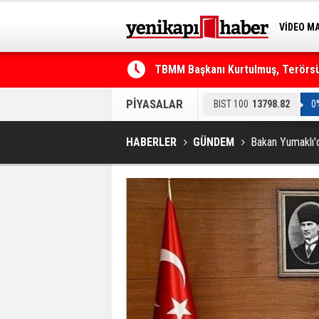
VİDEO M
TBMM Başkanı Kurtulmuş, Terörsüz
BİLİM-T
Telefonla arayıp "RTÜK'ten geliyo
PİYASALAR
BIST 100
13798.82
0
HABERLER
GÜNDEM
Bakan Yumaklı'd