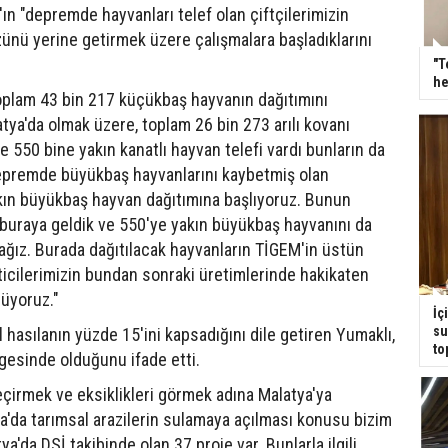
 "depremde hayvanları telef olan çiftçilerimizin
özünü yerine getirmek üzere çalışmalara başladıklarını
"T
he
oplam 43 bin 217 küçükbaş hayvanın dağıtımını
tya'da olmak üzere, toplam 26 bin 273 arılı kovanı
e 550 bine yakın kanatlı hayvan telefi vardı bunların da
depremde büyükbaş hayvanlarını kaybetmiş olan
yakın büyükbaş hayvan dağıtımına başlıyoruz. Bunun
buraya geldik ve 550'ye yakın büyükbaş hayvanını da
ağız. Burada dağıtılacak hayvanların TİGEM'in üstün
eticilerimizin bundan sonraki üretimlerinde hakikaten
nüyoruz."
İç
su
hasılanın yüzde 15'ini kapsadığını dile getiren Yumaklı,
to
lgesinde olduğunu ifade etti.
çirmek ve eksiklikleri görmek adına Malatya'ya
tya'da tarımsal arazilerin sulamaya açılması konusu bizim
'da DSİ takibinde olan 37 proje var. Bunlarla ilgili