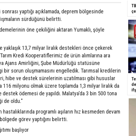
TB
ti sonrası yaptığı açıklamada, deprem bölgesinde
çe
lışmaların sürdüğünü belirtti.
melerinin öne çekiliğini aktaran Yumaklı, şöyle
e yaklaşık 13,7 milyar liralık destekleri önce çekerek
Tarım Kredi Kooperatiflerimiz de ürün alımlarına ara
a Ajans Amirliğini, Şube Müdürlüğü statüsüne
ngi bir sorun oluşmamasını engelledik. Tarımsal kredilerin
ri, hibe ve destek sürelerinin uzatılması gibi hususlar
Te
de
 116 milyonu olmak üzere toplamda 1,3 milyar liralık da
if
e destek ödemesi de yapıldı. Malatya'da 3 bin 500 tona
i de oldu."
n hastalıklarında programlı aşıların hız kesmeden devam
bölgede görev yaptığını belirtti.
tımı başlıyor