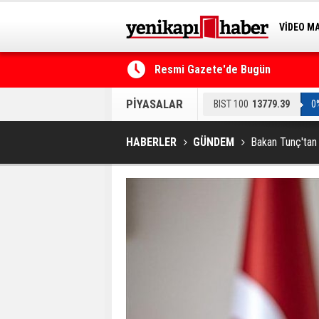
VİDEO M
BİLİM-T
lü imzalandı
Resmi Gazete'de Bugün
PİYASALAR
BIST 100
13779.39
0
HABERLER
GÜNDEM
Bakan Tunç'tan 