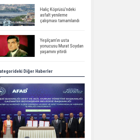
Haliç Köprüsü'ndeki
asfalt yenileme
çalışması tamamlandı
Yeşilçam'ın usta
yonucusu Murat Soydan
yaşamını yitirdi
ategorideki Diğer Haberler
Meral Akşener ile
Müsavat Dervişoğlu
cenazede görüntülendi
29 Mayıs okullar tatil mi?
Bilim kurgu
gerçekleşiyor...