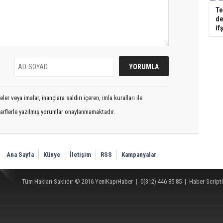
Te
de
if
er veya imalar, inançlara saldırı içeren, imla kuralları ile
arflerle yazılmış yorumlar onaylanmamaktadır.
Ana Sayfa
Künye
İletişim
RSS
Kampanyalar
Tüm Hakları Saklıdır © 2016
YeniKapıHaber
|
0(312) 446 85 85
|
Haber Scripti