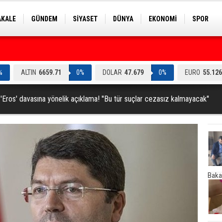
AKALE
GÜNDEM
SİYASET
DÜNYA
EKONOMİ
SPOR
EKNOLOJİ
EĞİTİM
GENEL
%
ALTIN
6659.71
0%
DOLAR
47.679
0%
EURO
55.126
'Eros' davasına yönelik açıklama! ''Bu tür suçlar cezasız kalmayacak''
Baka