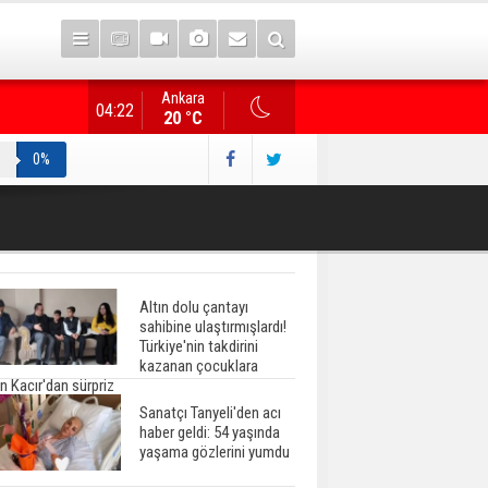
Ankara
Gazete manşetlerinde yeni gün...
04:22
20 °C
0%
Altın dolu çantayı
sahibine ulaştırmışlardı!
Türkiye'nin takdirini
kazanan çocuklara
n Kacır'dan sürpriz
Sanatçı Tanyeli'den acı
haber geldi: 54 yaşında
yaşama gözlerini yumdu