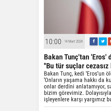
10:00
14 Mart 2024
Bakan Tunç'tan 'Eros' 
''Bu tür suçlar cezası
Bakan Tunç, kedi 'Eros'un öld
'Onların yaşama hakkı da kuts
onlar derdini anlatamıyor, 
bizim görevimiz. Dolayısıyl
işleyenlere karşı yargımız b