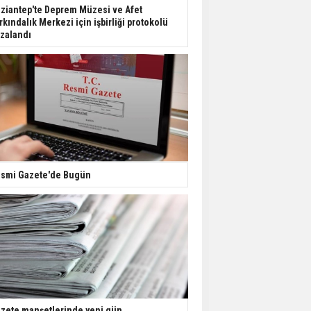
Dondurulmuş insanları
ziantep'te Deprem Müzesi ve Afet
hayata döndürecek keşif
rkındalık Merkezi için işbirliği protokolü
zalandı
Ünlü türkücü Mahmut
Tuncer estetik
operasyon geçirdi: Son
hali gündem oldu
Yerli turist 229,7 milyar
lira seyahat harcaması
yaptı
smi Gazete'de Bugün
Gazze'deki Sağlık
Bakanlığı duyurdu:
Vahşetin pençesinde 2
salgın vaka tespit edildi
zete manşetlerinde yeni gün...