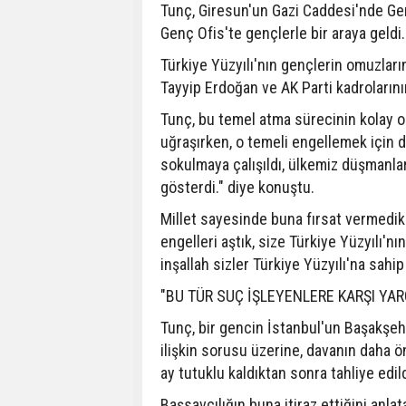
Tunç, Giresun'un Gazi Caddesi'nde Ge
Genç Ofis'te gençlerle bir araya geldi.
Türkiye Yüzyılı'nın gençlerin omuzla
Tayyip Erdoğan ve AK Parti kadrolarının
Tunç, bu temel atma sürecinin kolay o
uğraşırken, o temeli engellemek için d
sokulmaya çalışıldı, ülkemiz düşmanlar
gösterdi." diye konuştu.
Millet sayesinde buna fırsat vermedik
engelleri aştık, size Türkiye Yüzyılı'n
inşallah sizler Türkiye Yüzyılı'na sahip
"BU TÜR SUÇ İŞLEYENLERE KARŞI YA
Tunç, bir gencin İstanbul'un Başakşehi
ilişkin sorusu üzerine, davanın daha ö
ay tutuklu kaldıktan sonra tahliye edild
Başsavcılığın buna itiraz ettiğini anl