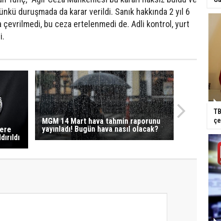
nkü duruşmada da karar verildi. Sanık hakkında 2 yıl 6
a çevrilmedi, bu ceza ertelenmedi de. Adli kontrol, yurt
i.
TB
MGM 14 Mart hava tahmin raporunu
çe
yayınladı! Bugün hava nasıl olacak?
lere
dırıldı