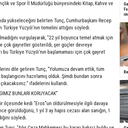
nçlik ve Spor İl Müdürlüğü bünyesindeki Kitap, Kahve ve
Ga
Fa
im
rında yükseleceğini belirten Tunç, Cumhurbaşkanı Recep
 Türkiye Yüzyılı'nın temelini attığını söyledi.
lmadığını vurgulayarak, "22 yıl boyunca temel atmak için
e çok gayretler gösterildi, şer güçler devreye
ı bu Türkiye Yüzyılı'nın başlamaması için çok gayret
lerini dile getiren Tunç, "Yolumuza devam ettik, tüm
Re
ın başlangıcını hazırlamış olduk. Şimdi bundan sonra
 çıkacaksınız." ifadelerini kullandı.
RGIMIZ BUNLARI KORUYACAK"
r ilçesinde kedi "Eros"un öldürülmesiyle ilgili davaya
nce görüldüğünü, 1 yıl 3 ay hapis cezası alan sanığın, 1
iğini söyledi.
atan Tunç, "Ağır Ceza Mahkemesi bu kararı haksız buldu ve
Ga