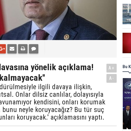
davasına yönelik açıklama!
Bu K
A+
z kalmayacak''
A-
ürülmesiyle ilgili davaya ilişkin,
al. Onlar dilsiz canlılar, dolayısıyla
savunamıyor kendisini, onları korumak
a bunu neyle koruyacağız? Bu tür suç
unları koruyacak.' açıklamasını yaptı.