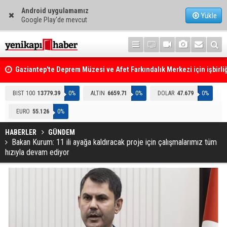
Android uygulamamız
Yükle
Google Play'de mevcut
Gaziantep'te Deprem Müzesi ve Afet Farkındalık Merkezi için işbirliğ
protokolü imzalandı
Resmi Gazete'de Bugün
BIST 100
13779.39
0%
ALTIN
6659.71
0%
DOLAR
47.679
0%
EURO
55.126
0%
HABERLER
GÜNDEM
Bakan Kurum: 11 ili ayağa kaldıracak proje için çalışmalarımız tüm
hızıyla devam ediyor