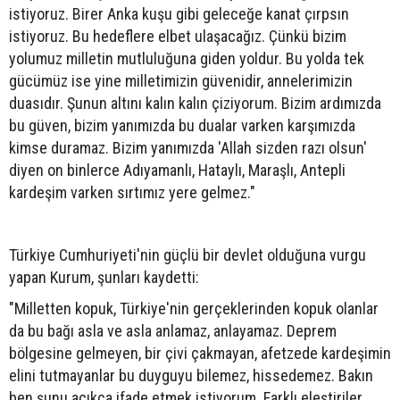
istiyoruz. Birer Anka kuşu gibi geleceğe kanat çırpsın
istiyoruz. Bu hedeflere elbet ulaşacağız. Çünkü bizim
yolumuz milletin mutluluğuna giden yoldur. Bu yolda tek
gücümüz ise yine milletimizin güvenidir, annelerimizin
duasıdır. Şunun altını kalın kalın çiziyorum. Bizim ardımızda
bu güven, bizim yanımızda bu dualar varken karşımızda
kimse duramaz. Bizim yanımızda 'Allah sizden razı olsun'
diyen on binlerce Adıyamanlı, Hataylı, Maraşlı, Antepli
kardeşim varken sırtımız yere gelmez."
Türkiye Cumhuriyeti'nin güçlü bir devlet olduğuna vurgu
yapan Kurum, şunları kaydetti:
"Milletten kopuk, Türkiye'nin gerçeklerinden kopuk olanlar
da bu bağı asla ve asla anlamaz, anlayamaz. Deprem
bölgesine gelmeyen, bir çivi çakmayan, afetzede kardeşimin
elini tutmayanlar bu duyguyu bilemez, hissedemez. Bakın
ben şunu açıkça ifade etmek istiyorum. Farklı eleştiriler