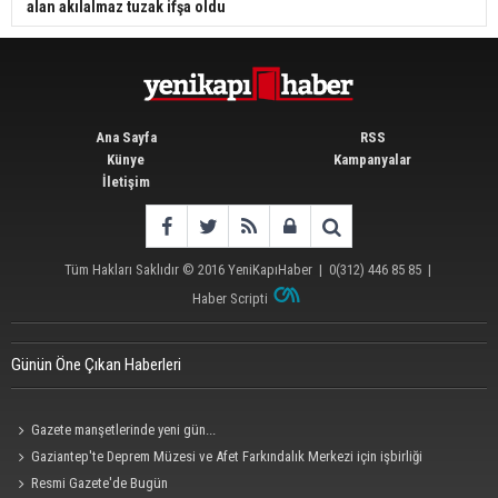
alan akılalmaz tuzak ifşa oldu
Ana Sayfa
RSS
Künye
Kampanyalar
İletişim
Tüm Hakları Saklıdır © 2016
YeniKapıHaber
|
0(312) 446 85 85
|
Haber Scripti
Günün Öne Çıkan Haberleri
Gazete manşetlerinde yeni gün...
Gaziantep'te Deprem Müzesi ve Afet Farkındalık Merkezi için işbirliği
protokolü imzalandı
Resmi Gazete'de Bugün