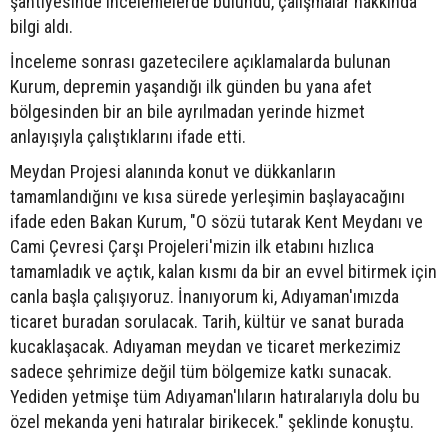
şantiyesinde incelemelerde bulundu, çalışmalar hakkında
bilgi aldı.
İnceleme sonrası gazetecilere açıklamalarda bulunan
Kurum, depremin yaşandığı ilk günden bu yana afet
bölgesinden bir an bile ayrılmadan yerinde hizmet
anlayışıyla çalıştıklarını ifade etti.
Meydan Projesi alanında konut ve dükkanların
tamamlandığını ve kısa sürede yerleşimin başlayacağını
ifade eden Bakan Kurum, "O sözü tutarak Kent Meydanı ve
Cami Çevresi Çarşı Projeleri'mizin ilk etabını hızlıca
tamamladık ve açtık, kalan kısmı da bir an evvel bitirmek için
canla başla çalışıyoruz. İnanıyorum ki, Adıyaman'ımızda
ticaret buradan sorulacak. Tarih, kültür ve sanat burada
kucaklaşacak. Adıyaman meydan ve ticaret merkezimiz
sadece şehrimize değil tüm bölgemize katkı sunacak.
Yediden yetmişe tüm Adıyaman'lıların hatıralarıyla dolu bu
özel mekanda yeni hatıralar birikecek." şeklinde konuştu.