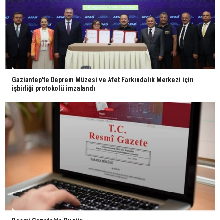
Bilim kurgu gerçekleşiyor... Dondurulmuş
insanları hayata döndürecek keşif
Ünlü türkücü Mahmut Tuncer estetik operasyon
Gaziantep'te Deprem Müzesi ve Afet Farkındalık Merkezi için
geçirdi: Son hali gündem oldu
işbirliği protokolü imzalandı
Yerli turist 229,7 milyar lira seyahat harcaması
yaptı
Gazze'deki Sağlık Bakanlığı duyurdu: Vahşetin
pençesinde 2 salgın vaka tespit edildi