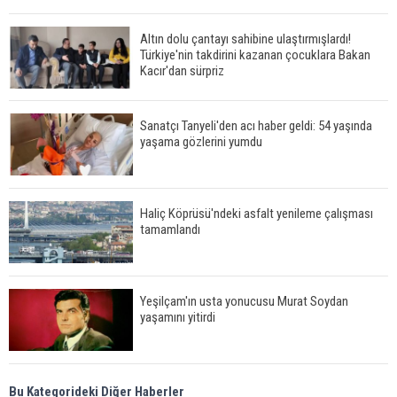
Altın dolu çantayı sahibine ulaştırmışlardı!
Türkiye'nin takdirini kazanan çocuklara Bakan
Kacır'dan sürpriz
Sanatçı Tanyeli'den acı haber geldi: 54 yaşında
yaşama gözlerini yumdu
Haliç Köprüsü'ndeki asfalt yenileme çalışması
tamamlandı
Yeşilçam'ın usta yonucusu Murat Soydan
yaşamını yitirdi
Meral Akşener ile Müsavat Dervişoğlu cenazede
Bu Kategorideki Diğer Haberler