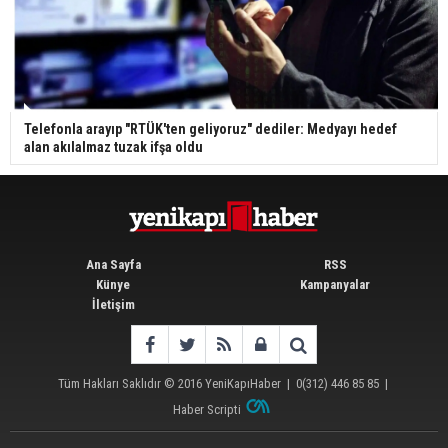
Telefonla arayıp "RTÜK'ten geliyoruz" dediler: Medyayı hedef
alan akılalmaz tuzak ifşa oldu
Ana Sayfa
RSS
Künye
Kampanyalar
İletişim
Tüm Hakları Saklıdır © 2016
YeniKapıHaber
|
0(312) 446 85 85
|
Haber Scripti