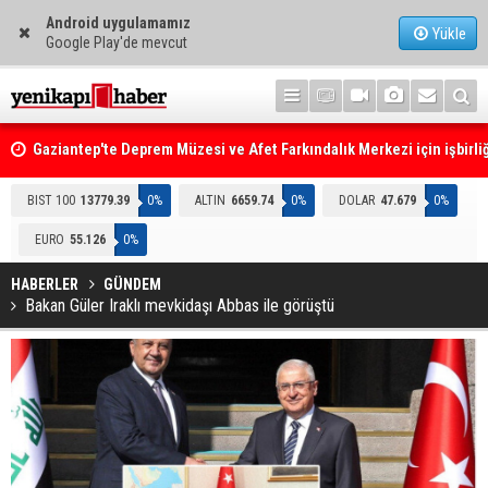
Android uygulamamız
Yükle
Google Play'de mevcut
Gaziantep'te Deprem Müzesi ve Afet Farkındalık Merkezi için işbirliğ
protokolü imzalandı
Resmi Gazete'de Bugün
BIST 100
13779.39
0%
ALTIN
6659.74
0%
DOLAR
47.679
0%
EURO
55.126
0%
HABERLER
GÜNDEM
Bakan Güler Iraklı mevkidaşı Abbas ile görüştü