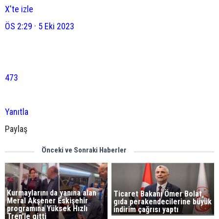
X'te izle
ÖS 2:29 · 5 Eki 2023
473
Yanıtla
Paylaş
Önceki ve Sonraki Haberler
Kurmaylarını da yanına alan
Ticaret Bakanı Ömer Bolat,
Meral Akşener Eskişehir
gıda perakendecilerine büyük
programına Yüksek Hızlı
indirim çağrısı yaptı
Tren'le gitti