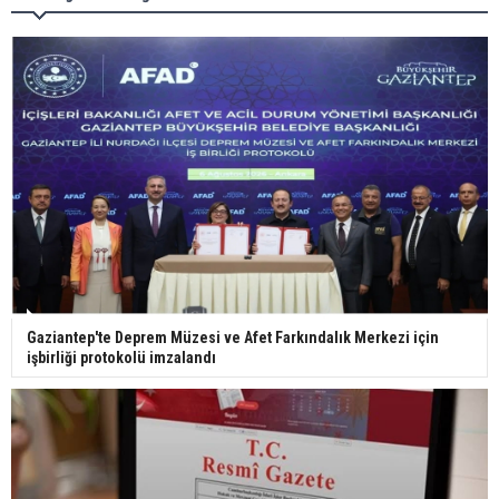
görüntülendi
29 Mayıs okullar tatil mi?
Bilim kurgu gerçekleşiyor... Dondurulmuş
insanları hayata döndürecek keşif
Ünlü türkücü Mahmut Tuncer estetik operasyon
Gaziantep'te Deprem Müzesi ve Afet Farkındalık Merkezi için
geçirdi: Son hali gündem oldu
işbirliği protokolü imzalandı
Yerli turist 229,7 milyar lira seyahat harcaması
yaptı