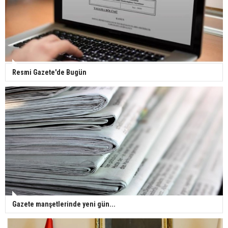
Gazze'deki Sağlık Bakanlığı duyurdu: Vahşetin
pençesinde 2 salgın vaka tespit edildi
Resmi Gazete'de Bugün
Gazete manşetlerinde yeni gün...