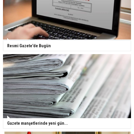
Gazze'deki Sağlık Bakanlığı duyurdu: Vahşetin
pençesinde 2 salgın vaka tespit edildi
Resmi Gazete'de Bugün
Gazete manşetlerinde yeni gün...