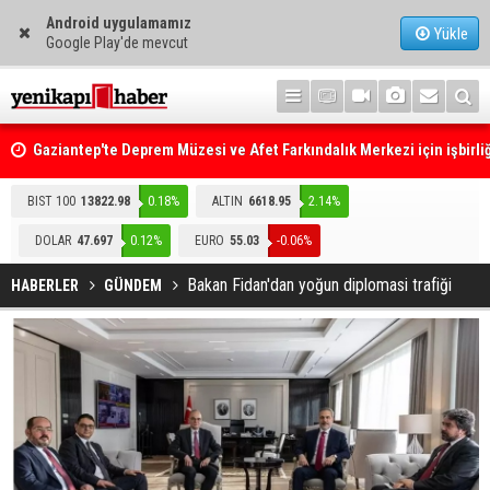
Android uygulamamız
Yükle
Google Play'de mevcut
Gaziantep'te Deprem Müzesi ve Afet Farkındalık Merkezi için işbirliğ
protokolü imzalandı
Resmi Gazete'de Bugün
BIST 100
13822.98
0.18%
ALTIN
6618.95
2.14%
DOLAR
47.697
0.12%
EURO
55.03
-0.06%
Bakan Fidan'dan yoğun diplomasi trafiği
HABERLER
GÜNDEM