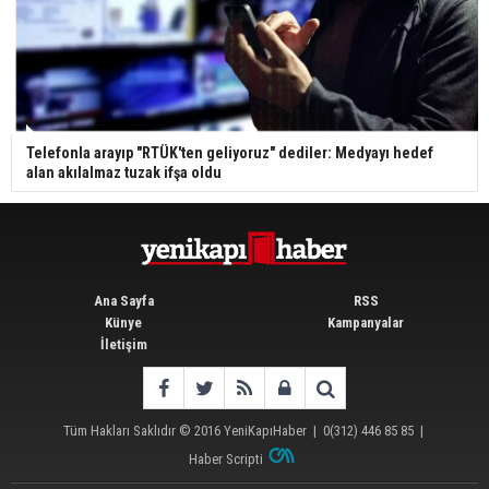
Telefonla arayıp "RTÜK'ten geliyoruz" dediler: Medyayı hedef
alan akılalmaz tuzak ifşa oldu
Ana Sayfa
RSS
Künye
Kampanyalar
İletişim
Tüm Hakları Saklıdır © 2016
YeniKapıHaber
|
0(312) 446 85 85
|
Haber Scripti