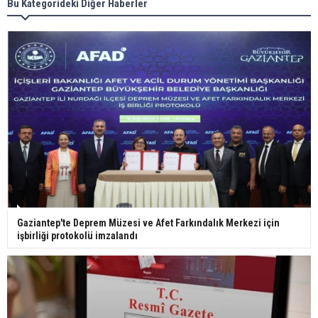
Meral Akşener ile Müsavat Dervişoğlu cenazede
Bu Kategorideki Diğer Haberler
görüntülendi
29 Mayıs okullar tatil mi?
Bilim kurgu gerçekleşiyor... Dondurulmuş
insanları hayata döndürecek keşif
Ünlü türkücü Mahmut Tuncer estetik operasyon
Gaziantep'te Deprem Müzesi ve Afet Farkındalık Merkezi için
geçirdi: Son hali gündem oldu
işbirliği protokolü imzalandı
Yerli turist 229,7 milyar lira seyahat harcaması
yaptı