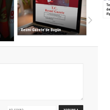
Te
de
if
Resmi Gazete'de Bugün
z