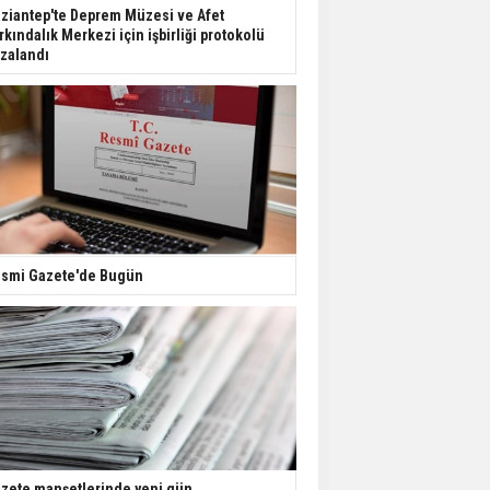
Dondurulmuş insanları
ziantep'te Deprem Müzesi ve Afet
hayata döndürecek keşif
rkındalık Merkezi için işbirliği protokolü
zalandı
Ünlü türkücü Mahmut
Tuncer estetik
operasyon geçirdi: Son
hali gündem oldu
Yerli turist 229,7 milyar
lira seyahat harcaması
yaptı
smi Gazete'de Bugün
Gazze'deki Sağlık
Bakanlığı duyurdu:
Vahşetin pençesinde 2
salgın vaka tespit edildi
zete manşetlerinde yeni gün...