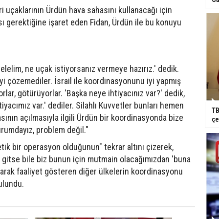
ri uçaklarının Ürdün hava sahasını kullanacağı için
ı gerektiğine işaret eden Fidan, Ürdün ile bu konuyu
elelim, ne uçak istiyorsanız vermeye hazırız.' dedik.
i çözemediler. İsrail ile koordinasyonunu iyi yapmış
yorlar, götürüyorlar. 'Başka neye ihtiyacınız var?' dedik,
iyacımız var.' dediler. Silahlı Kuvvetler bunları hemen
TB
sının açılmasıyla ilgili Ürdün bir koordinasyonda bize
çe
rumdayız, problem değil."
ik bir operasyon olduğunun" tekrar altını çizerek,
 gitse bile biz bunun için mutmain olacağımızdan 'buna
larak faaliyet gösteren diğer ülkelerin koordinasyonu
ulundu.