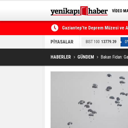
VİDEO M
BİLİM-T
Gaziantep'te Deprem Müzesi ve Afe
Resmi Gazete'de Bugün
PİYASALAR
BIST 100
13779.39
0
HABERLER
GÜNDEM
Bakan Fidan: Ga