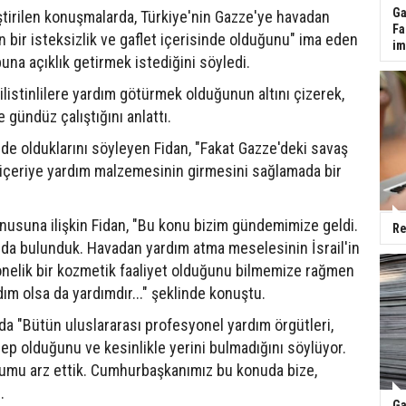
Ga
ştirilen konuşmalarda, Türkiye'nin Gazze'ye havadan
Fa
in bir isteksizlik ve gaflet içerisinde olduğunu" ima eden
im
buna açıklık getirmek istediğini söyledi.
Filistinlilere yardım götürmek olduğunun altını çizerek,
 gündüz çalıştığını anlattı.
inde olduklarını söyleyen Fidan, "Fakat Gazze'deki savaş
, içeriye yardım malzemesinin girmesini sağlamada bir
usuna ilişkin Fidan, "Bu konu bizim gündemimize geldi.
Re
nda bulunduk. Havadan yardım atma meselesinin İsrail'in
yönelik bir kozmetik faaliyet olduğunu bilmemize rağmen
dım olsa da yardımdır..." şeklinde konuştu.
a "Bütün uluslararası profesyonel yardım örgütleri,
p olduğunu ve kesinlikle yerini bulmadığını söylüyor.
mu arz ettik. Cumhurbaşkanımız bu konuda bize,
.
Ga