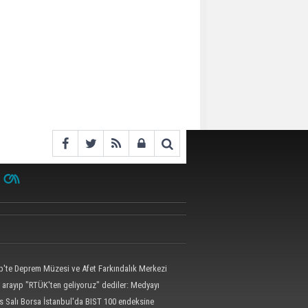
p'te Deprem Müzesi ve Afet Farkındalık Merkezi
i protokolü imzalandı
 arayıp "RTÜK'ten geliyoruz" dediler: Medyayı
kılalmaz tuzak ifşa oldu
s Salı Borsa İstanbul'da BIST 100 endeksine