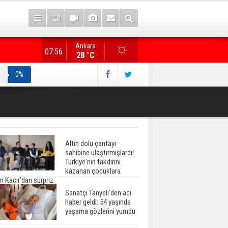
Ankara
Gazete manşetlerinde yeni gün...
07:56
28 °C
0%
Altın dolu çantayı
sahibine ulaştırmışlardı!
Türkiye'nin takdirini
kazanan çocuklara
n Kacır'dan sürpriz
Sanatçı Tanyeli'den acı
haber geldi: 54 yaşında
yaşama gözlerini yumdu