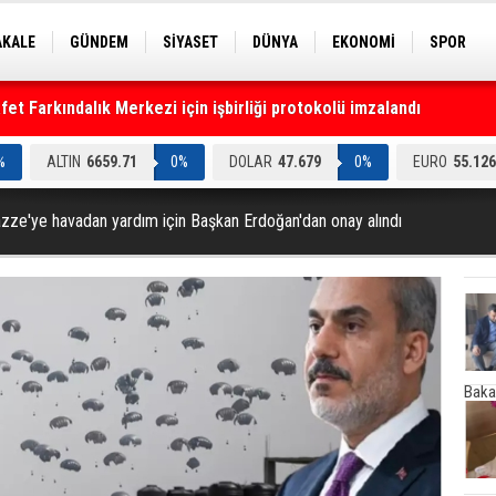
AKALE
GÜNDEM
SİYASET
DÜNYA
EKONOMİ
SPOR
EKNOLOJİ
EĞİTİM
GENEL
t Farkındalık Merkezi için işbirliği protokolü imzalandı
%
ALTIN
6659.71
0%
DOLAR
47.679
0%
EURO
55.126
zze'ye havadan yardım için Başkan Erdoğan'dan onay alındı
Baka