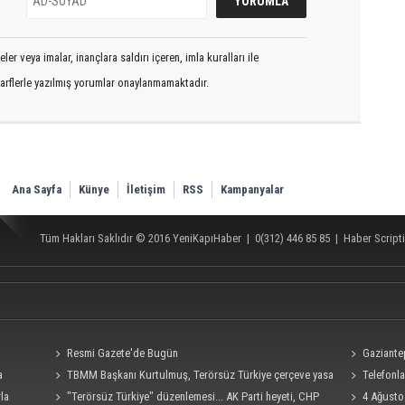
er veya imalar, inançlara saldırı içeren, imla kuralları ile
arflerle yazılmış yorumlar onaylanmamaktadır.
Ana Sayfa
Künye
İletişim
RSS
Kampanyalar
Tüm Hakları Saklıdır © 2016
YeniKapıHaber
|
0(312) 446 85 85
|
Haber Scripti
Resmi Gazete'de Bugün
Gaziante
a
TBMM Başkanı Kurtulmuş, Terörsüz Türkiye çerçeve yasa
için işbirliğ
Telefonla
kladı
rla
teklifine imza attı
"Terörsüz Türkiye" düzenlemesi... AK Parti heyeti, CHP
hedef alan a
4 Ağusto