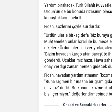
Yardım bırakacak Türk Silahlı Kuvvetle
Ürdün'ün de bu konuda rızasının olmas
konuştuklarını belirtti.
Fidan, sözlerini şöyle sürdürdü:
"Ürdünlülerle birkaç defa 'biz buraya g
Muhtemelen onlar İsrail ile bu meseley
ülkelere Ürdünlüler izin veriyorlar, alı
'Bizim havadan kargo atan paraşüte iht
gönderdi. Uçaklarımız hazır. Hava saha
onay verdiği zaman hemen gidecek du
Fidan, havadan yardım atmanın "kozmet
"Buna rağmen bir insana bir gram gıda
da varız' dedik. Bu konuda kozmetik o
bizi içermiyor." değerlendirmesinde b
Önceki ve Sonraki Haberler