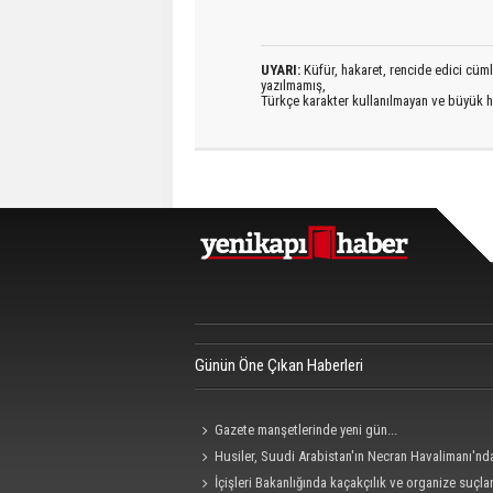
UYARI:
Küfür, hakaret, rencide edici cümlel
yazılmamış,
Türkçe karakter kullanılmayan ve büyük h
Günün Öne Çıkan Haberleri
Gazete manşetlerinde yeni gün...
Husiler, Suudi Arabistan'ın Necran Havalimanı'nd
kamikaze İHA ile "hassas bir hedefi" vurduklarını açı
İçişleri Bakanlığında kaçakçılık ve organize suçla