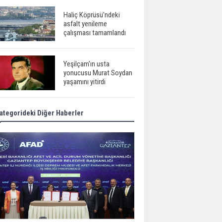
Haliç Köprüsü'ndeki
asfalt yenileme
çalışması tamamlandı
Yeşilçam'ın usta
yonucusu Murat Soydan
yaşamını yitirdi
ategorideki Diğer Haberler
Meral Akşener ile
Müsavat Dervişoğlu
cenazede görüntülendi
29 Mayıs okullar tatil mi?
Bilim kurgu
gerçekleşiyor...