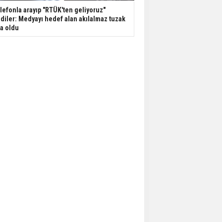
lefonla arayıp "RTÜK'ten geliyoruz"
diler: Medyayı hedef alan akılalmaz tuzak
şa oldu