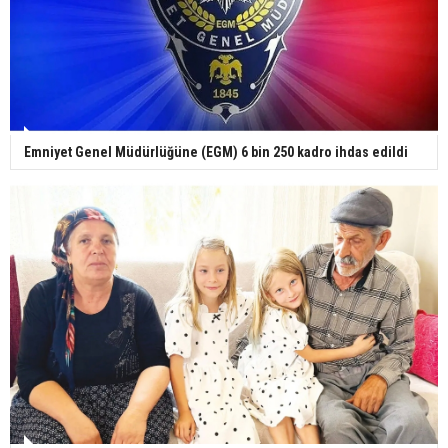
Gazze'deki Sağlık Bakanlığı duyurdu: Vahşetin
pençesinde 2 salgın vaka tespit edildi
Emniyet Genel Müdürlüğüne (EGM) 6 bin 250 kadro ihdas edildi