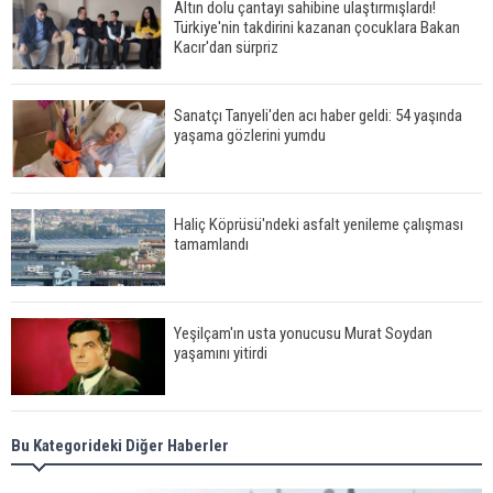
Altın dolu çantayı sahibine ulaştırmışlardı!
Türkiye'nin takdirini kazanan çocuklara Bakan
Kacır'dan sürpriz
Sanatçı Tanyeli'den acı haber geldi: 54 yaşında
yaşama gözlerini yumdu
Haliç Köprüsü'ndeki asfalt yenileme çalışması
tamamlandı
Yeşilçam'ın usta yonucusu Murat Soydan
yaşamını yitirdi
Meral Akşener ile Müsavat Dervişoğlu cenazede
Bu Kategorideki Diğer Haberler
görüntülendi