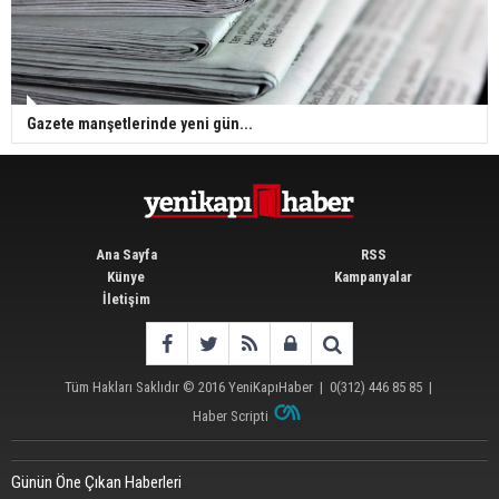
Gazete manşetlerinde yeni gün...
Ana Sayfa
RSS
Künye
Kampanyalar
İletişim
Tüm Hakları Saklıdır © 2016
YeniKapıHaber
|
0(312) 446 85 85
|
Haber Scripti
Günün Öne Çıkan Haberleri