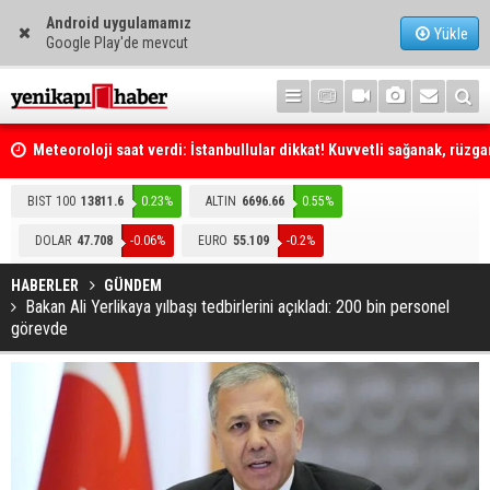
Android uygulamamız
Yükle
Google Play'de mevcut
Meteoroloji saat verdi: İstanbullular dikkat! Kuvvetli sağanak, rüzga
fırtına geliyor... Tedbirinizi alın
Emniyet Genel Müdürlüğüne (EGM) 6 bin 250 kadro ihdas edildi
BIST 100
13811.6
0.23%
ALTIN
6696.66
0.55%
DOLAR
47.708
-0.06%
EURO
55.109
-0.2%
HABERLER
GÜNDEM
Bakan Ali Yerlikaya yılbaşı tedbirlerini açıkladı: 200 bin personel
görevde