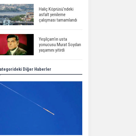
Haliç Köprüsü'ndeki
asfalt yenileme
çalışması tamamlandı
Yeşilçam'ın usta
yonucusu Murat Soydan
yaşamını yitirdi
ategorideki Diğer Haberler
Meral Akşener ile
Müsavat Dervişoğlu
cenazede görüntülendi
29 Mayıs okullar tatil mi?
Bilim kurgu
gerçekleşiyor...