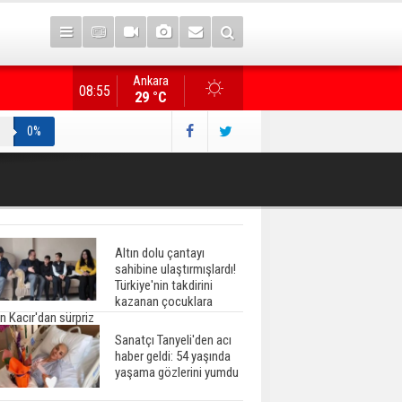
Ankara
Resmi Gazete'de Bugün
08:55
29 °C
0%
Altın dolu çantayı
sahibine ulaştırmışlardı!
Türkiye'nin takdirini
kazanan çocuklara
n Kacır'dan sürpriz
Sanatçı Tanyeli'den acı
haber geldi: 54 yaşında
yaşama gözlerini yumdu