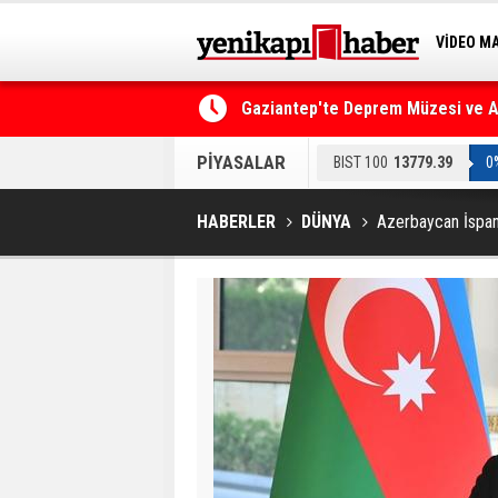
VİDEO M
BİLİM-T
Gaziantep'te Deprem Müzesi ve Afe
PİYASALAR
BIST 100
13779.39
0
HABERLER
DÜNYA
Azerbaycan İspan