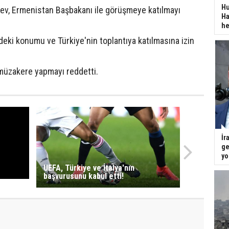
Hu
v, Ermenistan Başbakanı ile görüşmeye katılmayı
Ha
he
deki konumu ve Türkiye'nin toplantıya katılmasına izin
 müzakere yapmayı reddetti.
İr
ge
yo
UEFA, Türkiye ve İtalya'nın
başvurusunu kabul etti!