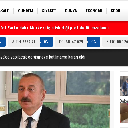
AKALE
GÜNDEM
SİYASET
DÜNYA
EKONOMİ
SPOR
EKNOLOJİ
EĞİTİM
GENEL
t Farkındalık Merkezi için işbirliği protokolü imzalandı
%
ALTIN
6659.71
0%
DOLAR
47.679
0%
EURO
55.126
ya'da yapılacak görüşmeye katılmama kararı aldı
Baka